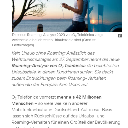
Die neue Roaming-Analyse 2023 von O
Telefónica zeigt,
2
welches die beliebtesten Urlaubsziele sind (
Credits:
Gettyimages
)
Kein Urlaub ohne Roaming: Anlässlich des
Welttourismustages am 27. September nennt die neue
Roaming-Analyse von O
Telefónica
die beliebtesten
2
Urlaubsziele, in denen Kund:innen surfen. Sie deckt
zudem Entwicklungen beim Roaming-Verhalten
außerhalb der Europäischen Union auf.
O
Telefónica vernetzt
mehr als 42 Millionen
2
Menschen
– so viele wie kein anderer
Mobilfunkanbieter in Deutschland. Auf dieser Basis
lassen sich Rückschlüsse auf das Urlaubs- und
Roaming-Verhalten für einen Großteil der Bevölkerung