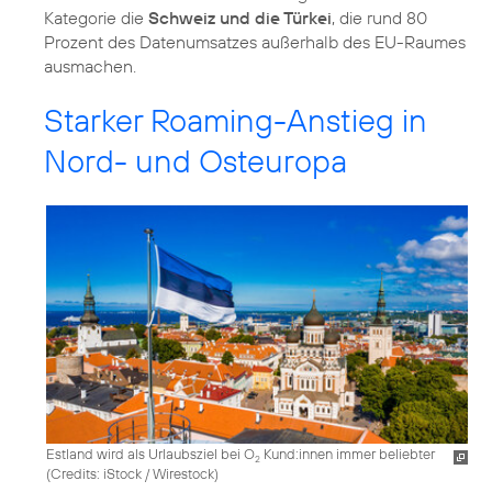
Kategorie die
Schweiz und die Türkei
, die rund 80
Prozent des Datenumsatzes außerhalb des EU-Raumes
ausmachen.
Starker Roaming-Anstieg in
Nord- und Osteuropa
Estland wird als Urlaubsziel bei O
Kund:innen immer beliebter
2
(
Credits: iStock / Wirestock
)