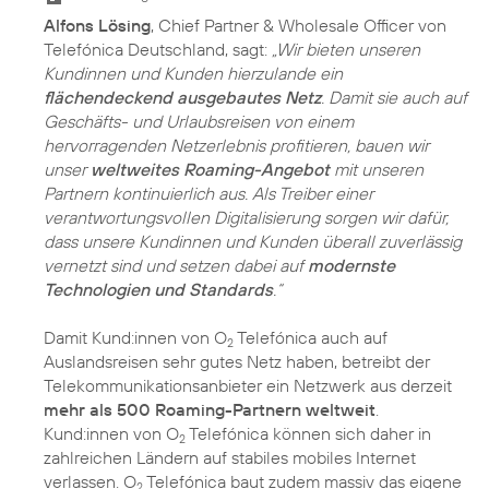
Alfons Lösing
, Chief Partner & Wholesale Officer von
Telefónica Deutschland, sagt:
„Wir bieten unseren
Kundinnen und Kunden hierzulande ein
flächendeckend ausgebautes Netz
. Damit sie auch auf
Geschäfts- und Urlaubsreisen von einem
hervorragenden Netzerlebnis profitieren, bauen wir
unser
weltweites Roaming-Angebot
mit unseren
Partnern kontinuierlich aus. Als Treiber einer
verantwortungsvollen Digitalisierung sorgen wir dafür,
dass unsere Kundinnen und Kunden überall zuverlässig
vernetzt sind und setzen dabei auf
modernste
Technologien und Standards
.“
Damit Kund:innen von O
Telefónica auch auf
2
Auslandsreisen sehr gutes Netz haben, betreibt der
Telekommunikationsanbieter ein Netzwerk aus derzeit
mehr als 500 Roaming-Partnern weltweit
.
Kund:innen von O
Telefónica können sich daher in
2
zahlreichen Ländern auf stabiles mobiles Internet
verlassen. O
Telefónica baut zudem massiv das eigene
2