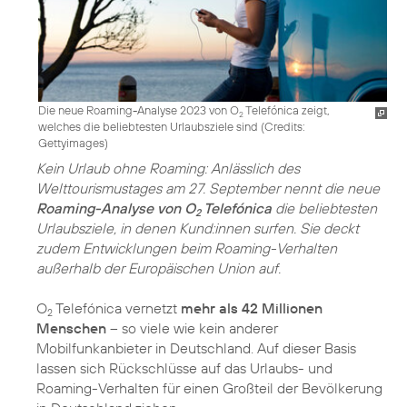
Die neue Roaming-Analyse 2023 von O
Telefónica zeigt,
2
welches die beliebtesten Urlaubsziele sind (
Credits:
Gettyimages
)
Kein Urlaub ohne Roaming: Anlässlich des
Welttourismustages am 27. September nennt die neue
Roaming-Analyse von O
Telefónica
die beliebtesten
2
Urlaubsziele, in denen Kund:innen surfen. Sie deckt
zudem Entwicklungen beim Roaming-Verhalten
außerhalb der Europäischen Union auf.
O
Telefónica vernetzt
mehr als 42 Millionen
2
Menschen
– so viele wie kein anderer
Mobilfunkanbieter in Deutschland. Auf dieser Basis
lassen sich Rückschlüsse auf das Urlaubs- und
Roaming-Verhalten für einen Großteil der Bevölkerung