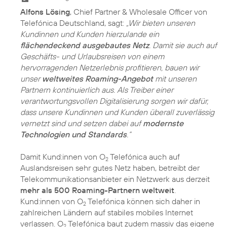
Alfons Lösing
, Chief Partner & Wholesale Officer von
Telefónica Deutschland, sagt:
„Wir bieten unseren
Kundinnen und Kunden hierzulande ein
flächendeckend ausgebautes Netz
. Damit sie auch auf
Geschäfts- und Urlaubsreisen von einem
hervorragenden Netzerlebnis profitieren, bauen wir
unser
weltweites Roaming-Angebot
mit unseren
Partnern kontinuierlich aus. Als Treiber einer
verantwortungsvollen Digitalisierung sorgen wir dafür,
dass unsere Kundinnen und Kunden überall zuverlässig
vernetzt sind und setzen dabei auf
modernste
Technologien und Standards
.“
Damit Kund:innen von O
Telefónica auch auf
2
Auslandsreisen sehr gutes Netz haben, betreibt der
Telekommunikationsanbieter ein Netzwerk aus derzeit
mehr als 500 Roaming-Partnern weltweit
.
Kund:innen von O
Telefónica können sich daher in
2
zahlreichen Ländern auf stabiles mobiles Internet
verlassen. O
Telefónica baut zudem massiv das eigene
2