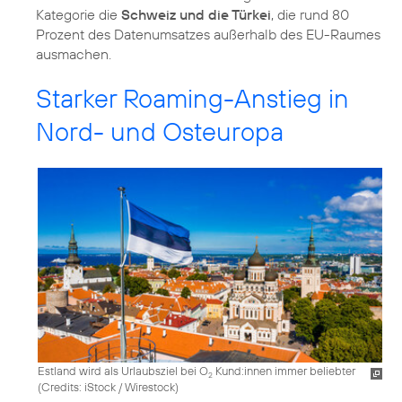
Kategorie die
Schweiz und die Türkei
, die rund 80
Prozent des Datenumsatzes außerhalb des EU-Raumes
ausmachen.
Starker Roaming-Anstieg in
Nord- und Osteuropa
Estland wird als Urlaubsziel bei O
Kund:innen immer beliebter
2
(
Credits: iStock / Wirestock
)