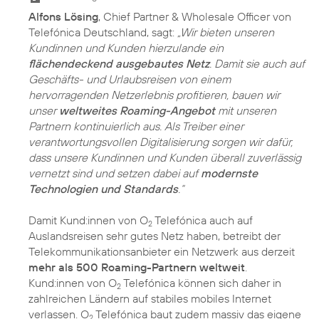
Alfons Lösing
, Chief Partner & Wholesale Officer von
Telefónica Deutschland, sagt:
„Wir bieten unseren
Kundinnen und Kunden hierzulande ein
flächendeckend ausgebautes Netz
. Damit sie auch auf
Geschäfts- und Urlaubsreisen von einem
hervorragenden Netzerlebnis profitieren, bauen wir
unser
weltweites Roaming-Angebot
mit unseren
Partnern kontinuierlich aus. Als Treiber einer
verantwortungsvollen Digitalisierung sorgen wir dafür,
dass unsere Kundinnen und Kunden überall zuverlässig
vernetzt sind und setzen dabei auf
modernste
Technologien und Standards
.“
Damit Kund:innen von O
Telefónica auch auf
2
Auslandsreisen sehr gutes Netz haben, betreibt der
Telekommunikationsanbieter ein Netzwerk aus derzeit
mehr als 500 Roaming-Partnern weltweit
.
Kund:innen von O
Telefónica können sich daher in
2
zahlreichen Ländern auf stabiles mobiles Internet
verlassen. O
Telefónica baut zudem massiv das eigene
2