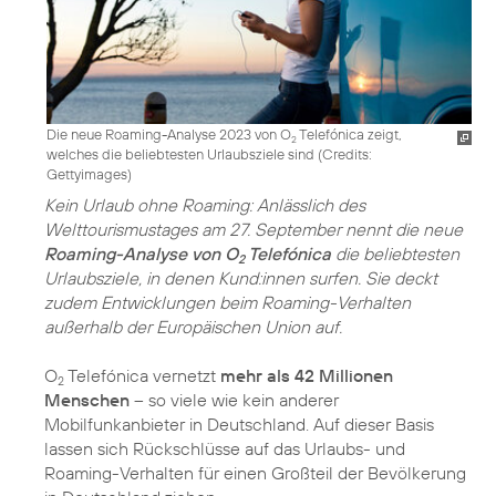
Die neue Roaming-Analyse 2023 von O
Telefónica zeigt,
2
welches die beliebtesten Urlaubsziele sind (
Credits:
Gettyimages
)
Kein Urlaub ohne Roaming: Anlässlich des
Welttourismustages am 27. September nennt die neue
Roaming-Analyse von O
Telefónica
die beliebtesten
2
Urlaubsziele, in denen Kund:innen surfen. Sie deckt
zudem Entwicklungen beim Roaming-Verhalten
außerhalb der Europäischen Union auf.
O
Telefónica vernetzt
mehr als 42 Millionen
2
Menschen
– so viele wie kein anderer
Mobilfunkanbieter in Deutschland. Auf dieser Basis
lassen sich Rückschlüsse auf das Urlaubs- und
Roaming-Verhalten für einen Großteil der Bevölkerung