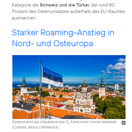
Kategorie die
Schweiz und die Türkei
, die rund 80
Prozent des Datenumsatzes außerhalb des EU-Raumes
ausmachen.
Starker Roaming-Anstieg in
Nord- und Osteuropa
Estland wird als Urlaubsziel bei O
Kund:innen immer beliebter
2
(
Credits: iStock / Wirestock
)