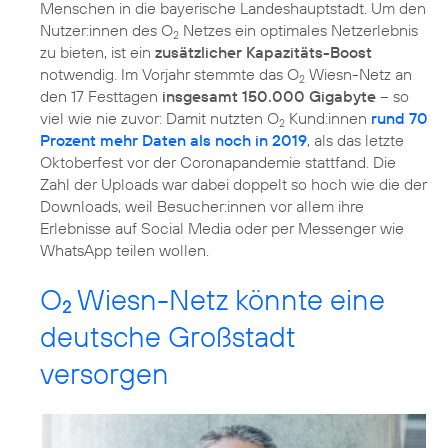
Menschen in die bayerische Landeshauptstadt. Um den
Nutzer:innen des O
Netzes ein optimales Netzerlebnis
2
zu bieten, ist ein
zusätzlicher Kapazitäts-Boost
notwendig. Im Vorjahr stemmte das O
Wiesn-Netz an
2
den 17 Festtagen
insgesamt 150.000 Gigabyte
– so
viel wie nie zuvor: Damit nutzten O
Kund:innen
rund 70
2
Prozent mehr Daten als noch in 2019
, als das letzte
Oktoberfest vor der Coronapandemie stattfand. Die
Zahl der Uploads war dabei doppelt so hoch wie die der
Downloads, weil Besucher:innen vor allem ihre
Erlebnisse auf Social Media oder per Messenger wie
WhatsApp teilen wollen.
O
Wiesn-Netz könnte eine
2
deutsche Großstadt
versorgen