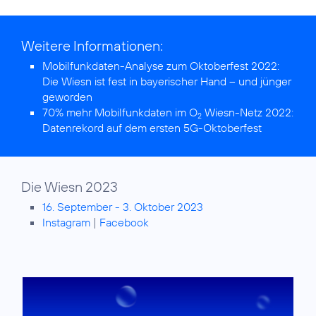
Weitere Informationen:
Mobilfunkdaten-Analyse zum Oktoberfest 2022:
Die Wiesn ist fest in bayerischer Hand – und jünger
geworden
70% mehr Mobilfunkdaten im O
Wiesn-Netz 2022:
2
Datenrekord auf dem ersten 5G-Oktoberfest
Die Wiesn 2023
16. September - 3. Oktober 2023
Instagram
|
Facebook