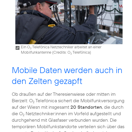
Ein O
Telefónica Netztechniker arbeitet an einer
2
Mobilfunkantenne (
Credits: O
Telefónica
)
2
Mobile Daten werden auch in
den Zelten gezapft
Ob draußen auf der Theresienwiese oder mitten im
Bierzelt: O
Telefónica sichert die Mobilfunkversorgung
2
auf der Wiesn mit insgesamt
20 Standorten
, die durch
die O
Netztechniker:innen im Vorfeld aufgestellt und
2
durchgehend mit Glasfaser verbunden wurden. Die
temporären Mobilfunkstandorte verteilen sich über das