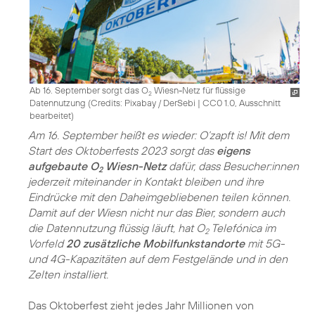
Ab 16. September sorgt das O
Wiesn-Netz für flüssige
2
Datennutzung (
Credits: Pixabay / DerSebi
|
CC0 1.0, Ausschnitt
bearbeitet
)
Am 16. September heißt es wieder: O’zapft is! Mit dem
Start des Oktoberfests 2023 sorgt das
eigens
aufgebaute O
Wiesn-Netz
dafür, dass Besucher:innen
2
jederzeit miteinander in Kontakt bleiben und ihre
Eindrücke mit den Daheimgebliebenen teilen können.
Damit auf der Wiesn nicht nur das Bier, sondern auch
die Datennutzung flüssig läuft, hat O
Telefónica im
2
Vorfeld
20 zusätzliche Mobilfunkstandorte
mit 5G-
und 4G-Kapazitäten auf dem Festgelände und in den
Zelten installiert.
Das Oktoberfest zieht jedes Jahr Millionen von