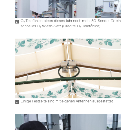
O
Telefónica bietet dieses Jahr noch mehr 5G-Sender für ein
2
schnelles O
Wiesn-Netz (
Credits: O
Telefónica
)
2
2
Einige Festzelte sind mit eigenen Antennen ausgestattet