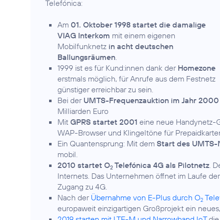
Telefónica:
Am
01. Oktober 1998 startet die damalige
VIAG Interkom
mit einem eigenen
Mobilfunknetz
in acht deutschen
Ballungsräumen
.
1999 ist es für Kund:innen dank der
Homezone
erstmals möglich, für Anrufe aus dem Festnetz
günstiger erreichbar zu sein.
Bei der
UMTS-Frequenzauktion im Jahr 2000
Milliarden Euro
Mit
GPRS startet 2001
eine neue Handynetz-Ge
WAP-Browser und Klingeltöne für Prepaidkarte
Ein Quantensprung: Mit dem
Start des UMTS-
mobil.
2010 startet O
Telefónica 4G als Pilotnetz
. D
2
Internets. Das Unternehmen öffnet im Laufe de
Zugang zu 4G.
Nach der
Übernahme von E-Plus durch O
Tele
2
europaweit einzigartigen Großprojekt ein neue
2019 starten mit LTE-M und Narrowband IoT
die