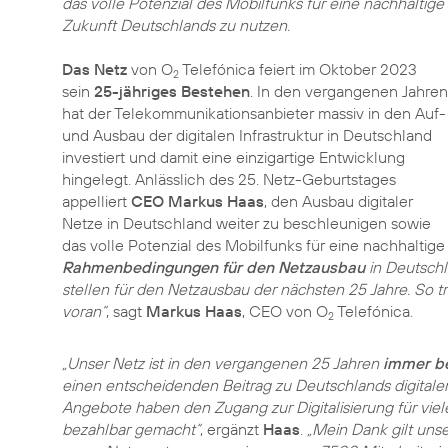
das volle Potenzial des Mobilfunks für eine nachhaltige
Zukunft Deutschlands zu nutzen.
Das Netz
von O
Telefónica feiert im Oktober 2023
2
sein
25-jähriges Bestehen
. In den vergangenen Jahren
hat der Telekommunikationsanbieter massiv in den Auf-
und Ausbau der digitalen Infrastruktur in Deutschland
investiert und damit eine einzigartige Entwicklung
hingelegt. Anlässlich des 25. Netz-Geburtstages
appelliert
CEO Markus Haas
, den Ausbau digitaler
Netze in Deutschland weiter zu beschleunigen sowie
das volle Potenzial des Mobilfunks für eine nachhaltig
Rahmenbedingungen für den Netzausbau
in Deutsch
stellen für den Netzausbau der nächsten 25 Jahre. So tr
voran“
, sagt
Markus Haas
, CEO von O
Telefónica.
2
„Unser Netz ist in den vergangenen 25 Jahren
immer b
einen entscheidenden Beitrag zu Deutschlands digitale
Angebote haben den Zugang zur Digitalisierung für vi
bezahlbar gemacht“
, ergänzt
Haas
.
„Mein Dank gilt uns