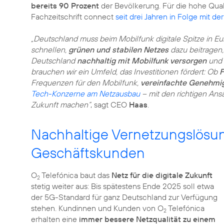
bereits 90 Prozent
der Bevölkerung. Für die hohe Qual
Fachzeitschrift connect
seit drei Jahren in Folge mit de
„Deutschland muss beim Mobilfunk digitale Spitze in E
schnellen,
grünen und stabilen Netzes
dazu beitragen,
Deutschland
nachhaltig mit Mobilfunk versorgen
und d
brauchen wir ein Umfeld, das Investitionen fördert: Ob
F
Frequenzen für den Mobilfunk,
vereinfachte Genehmi
Tech-Konzerne am Netzausbau
– mit den richtigen An
Zukunft machen“
, sagt CEO
Haas
.
Nachhaltige Vernetzungslösun
Geschäftskunden
O
Telefónica baut das
Netz für die digitale Zukunft
2
stetig weiter aus: Bis spätestens Ende 2025 soll etwa
der 5G-Standard für ganz Deutschland zur Verfügung
stehen. Kundinnen und Kunden von O
Telefónica
2
erhalten eine
immer bessere Netzqualität zu einem