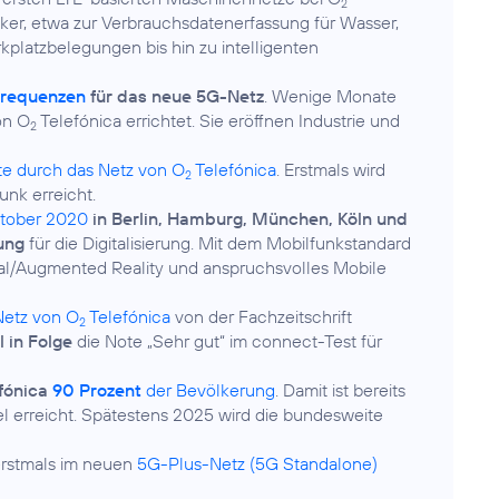
2
ker, etwa zur Verbrauchsdatenerfassung für Wasser,
platzbelegungen bis hin zu intelligenten
requenzen
für das neue 5G-Netz
. Wenige Monate
n O
Telefónica errichtet. Sie eröffnen Industrie und
2
yte durch das Netz von O
Telefónica
. Erstmals wird
2
nk erreicht.
ktober 2020
in Berlin, Hamburg, München, Köln und
ung
für die Digitalisierung. Mit dem Mobilfunkstandard
ual/Augmented Reality und anspruchsvolles Mobile
Netz von O
Telefónica
von der Fachzeitschrift
2
 in Folge
die Note „Sehr gut“ im connect-Test für
fónica
90 Prozent
der Bevölkerung
. Damit ist bereits
el erreicht. Spätestens 2025 wird die bundesweite
rstmals im neuen
5G-Plus-Netz (5G Standalone)