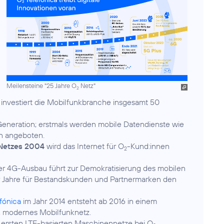
Meilensteine "25 Jahre O
Netz"
2
investiert die Mobilfunkbranche insgesamt 50
neration; erstmals werden mobile Datendienste wie
n angeboten.
Netzes 2004
wird das Internet für O
-Kund:innen
2
er 4G-Ausbau führt zur Demokratisierung des mobilen
r Jahre für Bestandskunden und Partnermarken den
fónica
im Jahr 2014 entsteht ab 2016 in einem
s, modernes Mobilfunknetz.
 ersten LTE-basierten Maschinennetze bei O