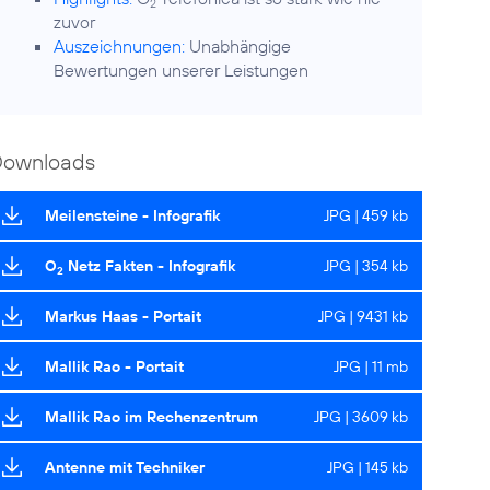
2
zuvor
Auszeichnungen:
Unabhängige
Bewertungen unserer Leistungen
Downloads
Meilensteine - Infografik
JPG | 459 kb
O
Netz Fakten - Infografik
JPG | 354 kb
2
Markus Haas - Portait
JPG | 9431 kb
Mallik Rao - Portait
JPG | 11 mb
Mallik Rao im Rechenzentrum
JPG | 3609 kb
Antenne mit Techniker
JPG | 145 kb