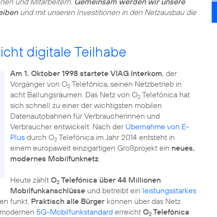
nnen und Mitarbeitern.
Gemeinsam werden wir unsere
eiben
und mit unseren Investitionen in den Netzausbau die
cht digitale Teilhabe
Am 1. Oktober 1998 startete VIAG Interkom
, der
Vorgänger von O
Telefónica, seinen Netzbetrieb in
2
acht Ballungsräumen. Das Netz von O
Telefónica hat
2
sich schnell zu einer der wichtigsten mobilen
Datenautobahnen für Verbraucherinnen und
Verbraucher entwickelt. Nach der
Übernahme von E-
Plus
durch O
Telefónica im Jahr 2014 entsteht in
2
einem europaweit einzigartigen Großprojekt ein
neues,
modernes Mobilfunknetz
.
Heute zählt
O
Telefónica über 44 Millionen
2
Mobilfunkanschlüsse
und betreibt ein
leistungsstarkes
en funkt.
Praktisch alle Bürger
können über das Netz
m modernen
5G-Mobilfunkstandard
erreicht
O
Telefónica
2