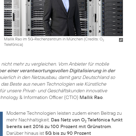
Mallik Rao im 5G-Rechenzentrum in München (
Credits: O
2
Telefónica
)
n nicht mehr zu vergleichen. Vom Anbieter für mobile
er einer verantwortungsvollen Digitalisierung in der
nuierlich in den Netzausbau, damit ganz Deutschland so
n das Beste aus neuen Technologien wie Künstliche
für unsere Privat- und Geschäftskunden innovative
echnology & Information Officer (CTIO)
Mallik Rao
.
Moderne Technologien leisten zudem einen Beitrag zu
mehr Nachhaltigkeit.
Das Netz von O
Telefónica funkt
2
bereits seit 2016 zu 100 Prozent mit Grünstrom
.
Darüber hinaus ist
5G bis zu 90 Prozent