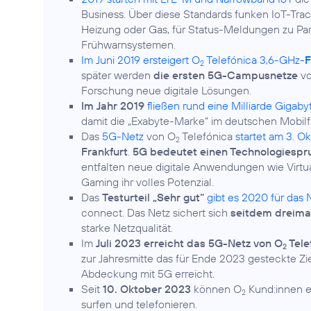
Business. Über diese Standards funken IoT-Trac
Heizung oder Gas, für Status-Meldungen zu Park
Frühwarnsystemen.
Im Juni 2019 ersteigert O
Telefónica 3,6-GHz-
F
2
später werden
die ersten 5G-Campusnetze
vo
Forschung neue digitale Lösungen.
Im Jahr 2019
fließen rund eine Milliarde Gigab
damit die „Exabyte-Marke“ im deutschen Mobilfu
Das
5G-Netz
von O
Telefónica
startet am 3. O
2
Frankfurt
.
5G bedeutet einen Technologiespr
entfalten neue digitale Anwendungen wie Virt
Gaming ihr volles Potenzial.
Das
Testurteil „Sehr gut“
gibt es 2020 für das 
connect. Das Netz sichert sich
seitdem dreimal
starke Netzqualität.
Im
Juli 2023 erreicht das 5G-Netz von O
Tele
2
zur Jahresmitte das für Ende 2023 gesteckte Zi
Abdeckung mit 5G erreicht.
Seit
10. Oktober 2023
können O
Kund:innen e
2
surfen und telefonieren.