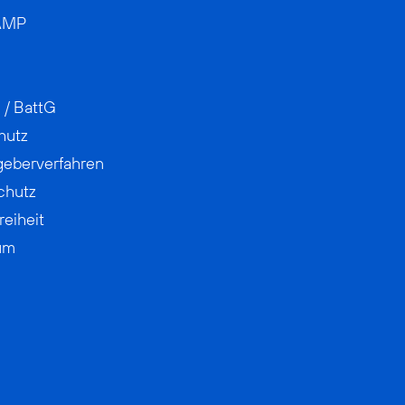
AMP
 / BattG
hutz
geberverfahren
chutz
reiheit
um