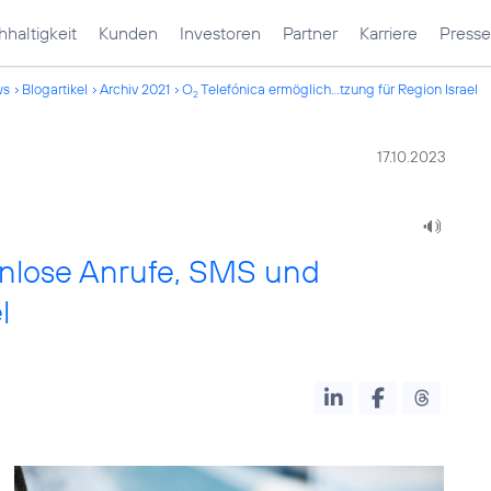
haltigkeit
Kunden
Investoren
Partner
Karriere
Presse
ws
Blogartikel
Archiv 2021
O
Telefónica ermöglich...tzung für Region Israel
2
17.10.2023
enlose Anrufe, SMS und
l