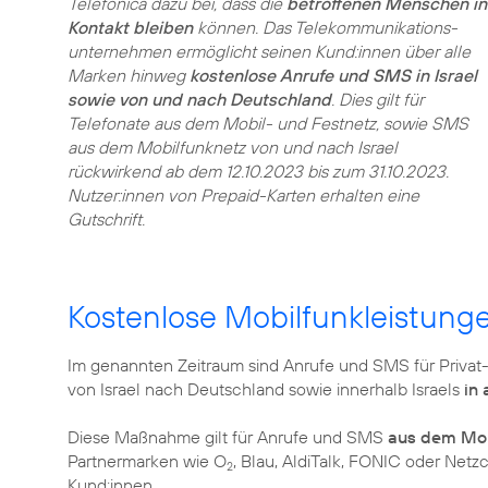
Telefónica dazu bei, dass die
betroffenen Menschen in
Kontakt bleiben
können. Das Telekommunikations­
unternehmen ermöglicht seinen Kund:innen über alle
Marken hinweg
kostenlose Anrufe und SMS in Israel
sowie von und nach Deutschland
. Dies gilt für
Telefonate aus dem Mobil- und Festnetz, sowie SMS
aus dem Mobilfunknetz von und nach Israel
rückwirkend ab dem 12.10.2023 bis zum 31.10.2023.
Nutzer:innen von Prepaid-Karten erhalten eine
Gutschrift.
Kostenlose Mobilfunkleistung
Im genannten Zeitraum sind Anrufe und SMS für Privat
von Israel nach Deutschland sowie innerhalb Israels
in 
Diese Maßnahme gilt für Anrufe und SMS
aus dem Mob
Partnermarken wie O
, Blau, AldiTalk, FONIC oder Net
2
Kund:innen.