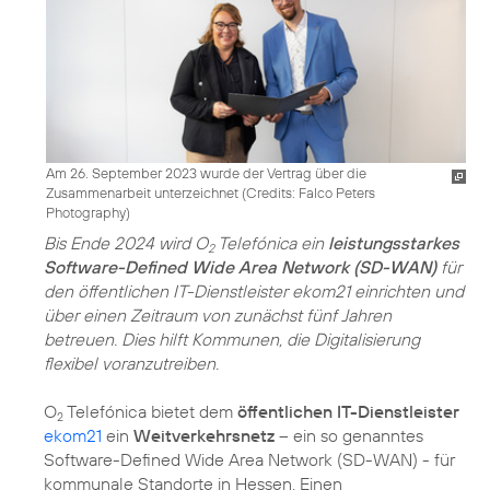
Am 26. September 2023 wurde der Vertrag über die
Zusammenarbeit unterzeichnet (
Credits: Falco Peters
Photography
)
Bis Ende 2024 wird O
Telefónica ein
leistungsstarkes
2
Software-Defined Wide Area Network (SD-WAN)
für
den öffentlichen IT-Dienstleister ekom21 einrichten und
über einen Zeitraum von zunächst fünf Jahren
betreuen. Dies hilft Kommunen, die Digitalisierung
flexibel voranzutreiben.
O
Telefónica bietet dem
öffentlichen IT-Dienstleister
2
ekom21
ein
Weitverkehrsnetz
– ein so genanntes
Software-Defined Wide Area Network (SD-WAN) - für
kommunale Standorte in Hessen. Einen