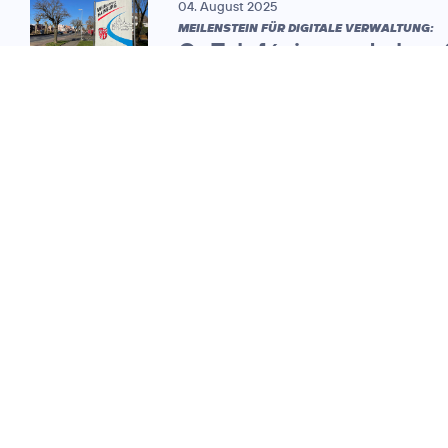
04. August 2025
MEILENSTEIN FÜR DIGITALE VERWALTUNG:
O
Telefónica und ekom
2
vernetzen
350. Verwaltungsstando
in Hessen
11. Oktober 2023
INFOGRAFIK:
Software Defined
Area Network (SD-
WAN)
11. Oktober 2023
SD-WAN FÜR HESSISCHE
KOMMUNEN: