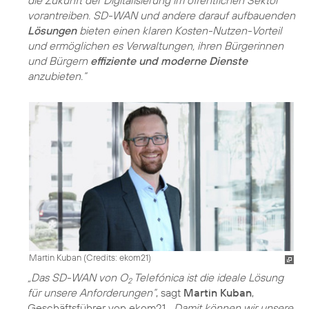
die Zukunft der Digitalisierung im öffentlichen Sektor
vorantreiben. SD-WAN und andere darauf aufbauenden
Lösungen
bieten einen klaren Kosten-Nutzen-Vorteil
und ermöglichen es Verwaltungen, ihren Bürgerinnen
und Bürgern
effiziente und moderne Dienste
anzubieten.“
Martin Kuban (
Credits: ekom21
)
„Das SD-WAN von O
Telefónica ist die ideale Lösung
2
für unsere Anforderungen“
, sagt
Martin Kuban
,
Geschäftsführer von ekom21.
„Damit können wir unsere