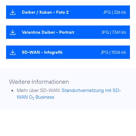
Daiber / Kuban - Foto 2
JPG | 226 kb
Valantina Daiber - Portrait
JPG | 7361 kb
SD-WAN - Infografik
JPG | 1506 kb
Weitere Informationen
Mehr über SD-WAN:
Standortvernetzung mit SD-
WAN O
Business
2