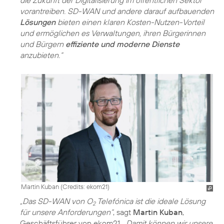
die Zukunft der Digitalisierung im öffentlichen Sektor
vorantreiben. SD-WAN und andere darauf aufbauenden
Lösungen
bieten einen klaren Kosten-Nutzen-Vorteil
und ermöglichen es Verwaltungen, ihren Bürgerinnen
und Bürgern
effiziente und moderne Dienste
anzubieten.“
Martin Kuban (
Credits: ekom21
)
„Das SD-WAN von O
Telefónica ist die ideale Lösung
2
für unsere Anforderungen“
, sagt
Martin Kuban
,
Geschäftsführer von ekom21.
„Damit können wir unsere