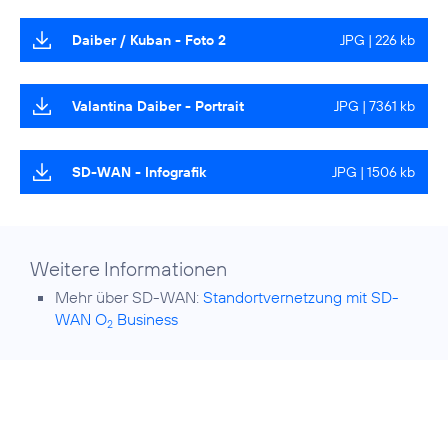
Daiber / Kuban - Foto 2
JPG | 226 kb
Valantina Daiber - Portrait
JPG | 7361 kb
SD-WAN - Infografik
JPG | 1506 kb
Weitere Informationen
Mehr über SD-WAN:
Standortvernetzung mit SD-
WAN O
Business
2