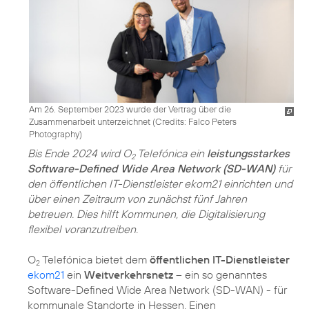
Am 26. September 2023 wurde der Vertrag über die
Zusammenarbeit unterzeichnet (
Credits: Falco Peters
Photography
)
Bis Ende 2024 wird O
Telefónica ein
leistungsstarkes
2
Software-Defined Wide Area Network (SD-WAN)
für
den öffentlichen IT-Dienstleister ekom21 einrichten und
über einen Zeitraum von zunächst fünf Jahren
betreuen. Dies hilft Kommunen, die Digitalisierung
flexibel voranzutreiben.
O
Telefónica bietet dem
öffentlichen IT-Dienstleister
2
ekom21
ein
Weitverkehrsnetz
– ein so genanntes
Software-Defined Wide Area Network (SD-WAN) - für
kommunale Standorte in Hessen. Einen