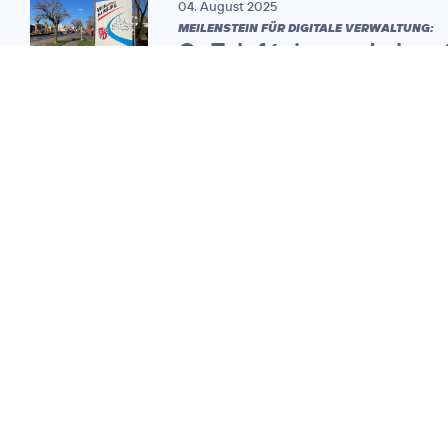
04. August 2025
MEILENSTEIN FÜR DIGITALE VERWALTUNG:
O
Telefónica und ekom
2
vernetzen
350. Verwaltungsstando
in Hessen
11. Oktober 2023
INFOGRAFIK:
Software Defined
Area Network (SD-
WAN)
11. Oktober 2023
SD-WAN FÜR HESSISCHE
KOMMUNEN: