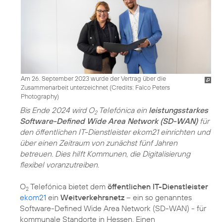
Am 26. September 2023 wurde der Vertrag über die
Zusammenarbeit unterzeichnet (
Credits: Falco Peters
Photography
)
Bis Ende 2024 wird O
Telefónica ein
leistungsstarkes
2
Software-Defined Wide Area Network (SD-WAN)
für
den öffentlichen IT-Dienstleister ekom21 einrichten und
über einen Zeitraum von zunächst fünf Jahren
betreuen. Dies hilft Kommunen, die Digitalisierung
flexibel voranzutreiben.
O
Telefónica bietet dem
öffentlichen IT-Dienstleister
2
ekom21
ein
Weitverkehrsnetz
– ein so genanntes
Software-Defined Wide Area Network (SD-WAN) - für
kommunale Standorte in Hessen. Einen