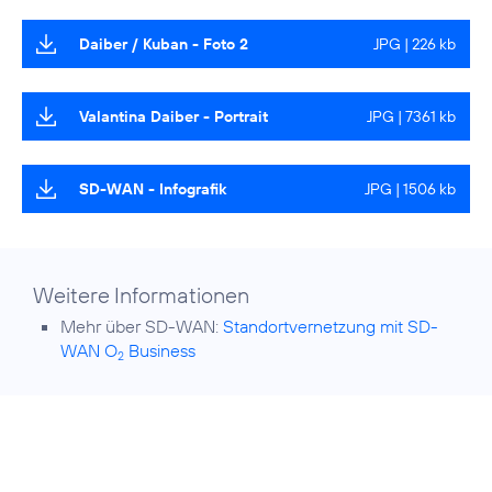
Daiber / Kuban - Foto 2
JPG | 226 kb
Valantina Daiber - Portrait
JPG | 7361 kb
SD-WAN - Infografik
JPG | 1506 kb
Weitere Informationen
Mehr über SD-WAN:
Standortvernetzung mit SD-
WAN O
Business
2