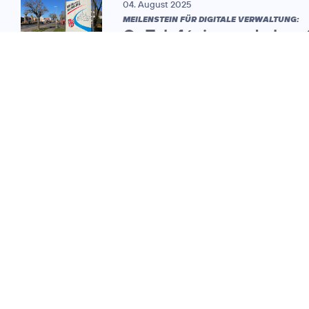
04. August 2025
MEILENSTEIN FÜR DIGITALE VERWALTUNG:
O
Telefónica und ekom
2
vernetzen
350. Verwaltungsstando
in Hessen
11. Oktober 2023
INFOGRAFIK:
Software Defined
Area Network (SD-
WAN)
11. Oktober 2023
SD-WAN FÜR HESSISCHE
KOMMUNEN: