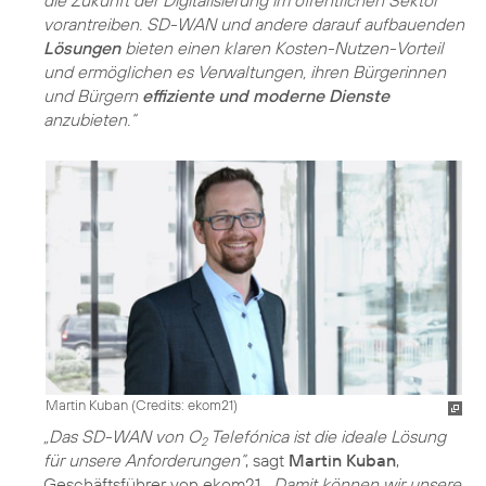
die Zukunft der Digitalisierung im öffentlichen Sektor
vorantreiben. SD-WAN und andere darauf aufbauenden
Lösungen
bieten einen klaren Kosten-Nutzen-Vorteil
und ermöglichen es Verwaltungen, ihren Bürgerinnen
und Bürgern
effiziente und moderne Dienste
anzubieten.“
Martin Kuban (
Credits: ekom21
)
„Das SD-WAN von O
Telefónica ist die ideale Lösung
2
für unsere Anforderungen“
, sagt
Martin Kuban
,
Geschäftsführer von ekom21.
„Damit können wir unsere