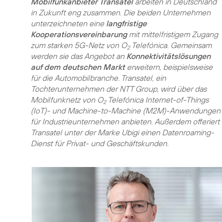
Mobilfunkanbieter Transatel
arbeiten in Deutschland
in Zukunft eng zusammen. Die beiden Unternehmen
unterzeichneten eine
langfristige
Kooperationsvereinbarung
mit mittelfristigem Zugang
zum starken 5G-Netz von O
Telefónica. Gemeinsam
2
werden sie das Angebot an
Konnektivitätslösungen
auf dem deutschen Markt
erweitern, beispielsweise
für die Automobilbranche. Transatel, ein
Tochterunternehmen der NTT Group, wird über das
Mobilfunknetz von O
Telefónica Internet-of-Things
2
(IoT)- und Machine-to-Machine (M2M)-Anwendungen
für Industrieunternehmen anbieten. Außerdem offeriert
Transatel unter der Marke Ubigi einen Datenroaming-
Dienst für Privat- und Geschäftskunden.