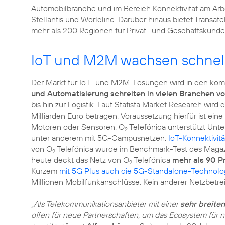
Automobilbranche und im Bereich Konnektivität am Arb
Stellantis und Worldline. Darüber hinaus bietet Transate
mehr als 200 Regionen für Privat- und Geschäftskunde
IoT und M2M wachsen schnel
Der Markt für IoT- und M2M-Lösungen wird in den ko
und Automatisierung schreiten in vielen Branchen v
bis hin zur Logistik. Laut Statista Market Research wir
Milliarden Euro betragen. Voraussetzung hierfür ist ei
Motoren oder Sensoren. O
Telefónica unterstützt Unte
2
unter anderem mit 5G-Campusnetzen,
IoT-Konnektivitä
von O
Telefónica wurde im Benchmark-Test des Magaz
2
heute deckt das Netz von O
Telefónica
mehr als 90 P
2
Kurzem
mit 5G Plus auch die 5G-Standalone-Technolo
Millionen Mobilfunkanschlüsse. Kein anderer Netzbetr
„Als Telekommunikationsanbieter mit einer
sehr breit
offen für neue Partnerschaften, um das Ecosystem für