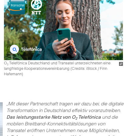
O
Telefónica Deutschland und Transatel unterzeichneten eine
2
langfristige Kooperationsvereinbarung (
Credits: iStock / Finn
Hafemann
)
„Mit dieser Partnerschaft tragen wir dazu bei, die digitale
Transformation in Deutschland effektiv voranzutreiben.
Das leistungsstarke Netz von O
Telefónica
und die
2
mobilen Breitband-Konnektivitätslösungen von
Transatel eröffnen Unternehmen neue Möglichkeiten,