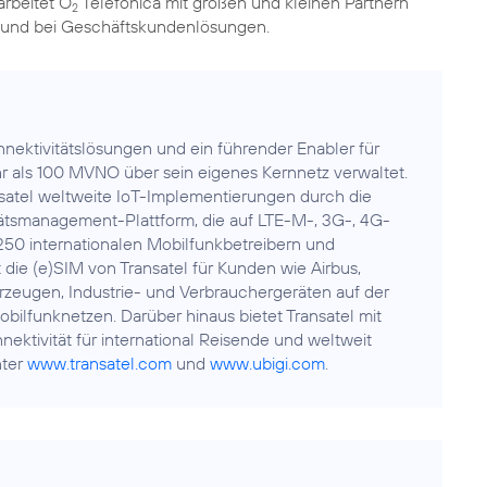
arbeitet O
Telefónica mit großen und kleinen Partnern
2
 und bei Geschäftskundenlösungen.
nnektivitätslösungen und ein führender Enabler für
r als 100 MVNO über sein eigenes Kernnetz verwaltet.
nsatel weltweite IoT-Implementierungen durch die
tätsmanagement-Plattform, die auf LTE-M-, 3G-, 4G-
50 internationalen Mobilfunkbetreibern und
 die (e)SIM von Transatel für Kunden wie Airbus,
hrzeugen, Industrie- und Verbrauchergeräten auf der
obilfunknetzen. Darüber hinaus bietet Transatel mit
ektivität für international Reisende und weltweit
nter
www.transatel.com
und
www.ubigi.com
.