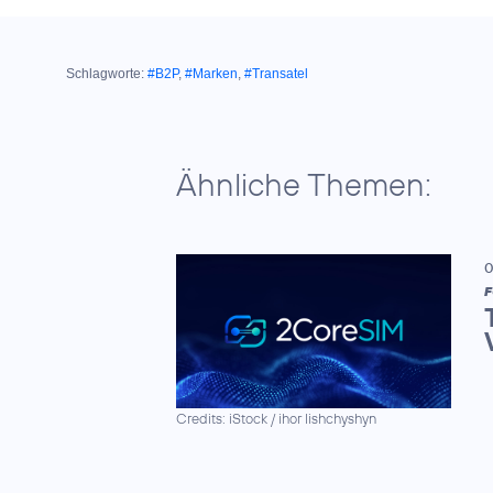
Schlagworte:
#B2P
,
#Marken
,
#Transatel
Ähnliche Themen:
0
F
Credits: iStock / ihor lishchyshyn