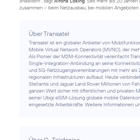
erweitern“
, sagt
Alfons Lösing
. Seit mehr als 20 Jahren 
zusammen – beim Netzausbau, bei mobilen Angeboten
Über Transatel
Transatel ist ein globaler Anbieter von Mobilfunkko
Mobile Virtual Network Operators (MVNO), der meh
Als Pionier der M2M-Konnektivität vereinfacht Tra
Single-Integration-Anbindung an seine Konnektivi
und 5G-Netzzugangsvereinbarungen mit mehr als 2
regionalen Infrastrukturen aufbaut. Heute verbindet
Stellantis und Jaguar Land Rover Millionen von Fa
ganzen Welt sicher mit öffentlichen und privaten M
seiner Ubigi eSIM-Lösung globale mobile Datenkonn
eingesetzte Arbeitskräfte. Weitere Informationen u
Über O
Telefonica