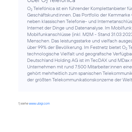
2
O
Telefónica ist ein führender Komplettanbieter f
2
Geschäftskund:innen. Das Portfolio der Kernmarke
neben klassischen Telefonie- und Internetanschlüs
Internet der Dinge und Datenanalyse. Im Mobilfunk
Mobilfunkanschlüsse (inkl. M2M - Stand 31.03.2023
Menschen. Das leistungsstarke und vielfach ausg
über 99% der Bevölkerung. Im Festnetz bietet O
Te
2
technologische Vielfalt und geografische Verfügbark
Deutschland Holding AG ist im TecDAX und MDax no
Unternehmen mit rund 7.500 Mitarbeiter:innen ein
gehört mehrheitlich zum spanischen Telekommunikat
der größten Telekommunikationskonzerne der Welt
1) siehe
www.ubigi.com