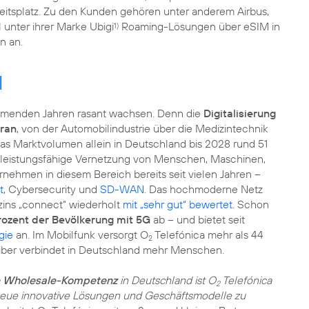
eitsplatz. Zu den Kunden gehören unter anderem Airbus,
l unter ihrer Marke Ubigi
Roaming-Lösungen über eSIM in
1)
n an.
l
mmenden Jahren rasant wachsen. Denn die
Digitalisierung
oran
, von der Automobilindustrie über die Medizintechnik
d das Marktvolumen allein in Deutschland bis 2028 rund 51
ne leistungsfähige Vernetzung von Menschen, Maschinen,
rnehmen in diesem Bereich bereits seit vielen Jahren –
t
, Cybersecurity und
SD-WAN
. Das hochmoderne Netz
ins „connect“ wiederholt
mit „sehr gut“ bewertet
. Schon
rozent der Bevölkerung mit 5G
ab – und bietet seit
gie
an. Im Mobilfunk versorgt O
Telefónica mehr als 44
2
eiber verbindet in Deutschland mehr Menschen.
en Wholesale-Kompetenz
in Deutschland ist O
Telefónica
2
 neue innovative Lösungen und Geschäftsmodelle zu