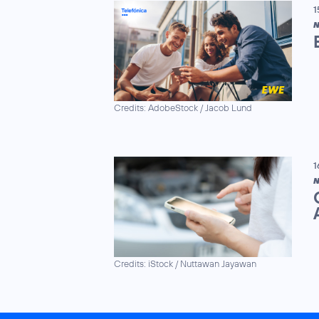
1
N
Credits: AdobeStock / Jacob Lund
1
N
Credits: iStock / Nuttawan Jayawan