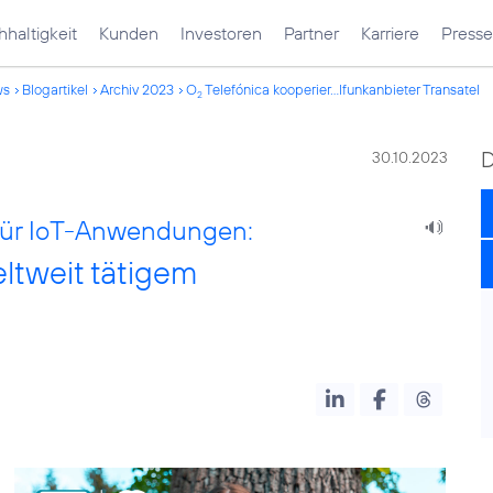
haltigkeit
Kunden
Investoren
Partner
Karriere
Presse
ws
Blogartikel
Archiv 2023
O
Telefónica kooperier...lfunkanbieter Transatel
2
30.10.2023
 für IoT-Anwendungen:
eltweit tätigem