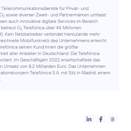
ür Telekommunikationsdienste für Privat- und
 O
sowie diverser Zweit- und Partnermarken umfasst
2
sen auch innovative digitale Services im Bereich
 betreut O
Telefónica über 44 Millionen
2
). Kein Netzbetreiber verbindet hierzulande mehr
ezeichnete Mobilfunknetz des Unternehmens erreicht
lefónica seinen Kund:innen die größte
eit aller Anbieter in Deutschland. Die Telefónica
tiert. Im Geschäftsjahr 2022 erwirtschaftete das
en Umsatz von 8,2 Milliarden Euro. Das Unternehmen
ionskonzern Telefónica S.A. mit Sitz in Madrid, einem
.