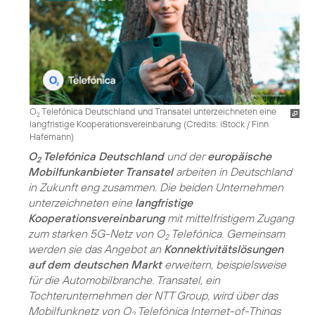
O
Telefónica Deutschland und Transatel unterzeichneten eine
2
langfristige Kooperationsvereinbarung (
Credits: iStock / Finn
Hafemann
)
O
Telefónica Deutschland
und der
europäische
2
Mobilfunkanbieter Transatel
arbeiten in Deutschland
in Zukunft eng zusammen. Die beiden Unternehmen
unterzeichneten eine
langfristige
Kooperationsvereinbarung
mit mittelfristigem Zugang
zum starken 5G-Netz von O
Telefónica. Gemeinsam
2
werden sie das Angebot an
Konnektivitätslösungen
auf dem deutschen Markt
erweitern, beispielsweise
für die Automobilbranche. Transatel, ein
Tochterunternehmen der NTT Group, wird über das
Mobilfunknetz von O
Telefónica Internet-of-Things
2