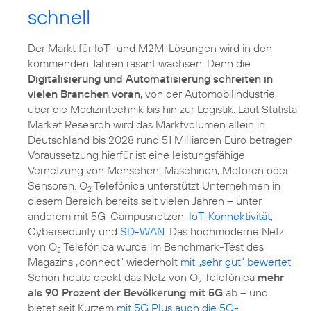
schnell
Der Markt für IoT- und M2M-Lösungen wird in den
kommenden Jahren rasant wachsen. Denn die
Digitalisierung und Automatisierung schreiten in
vielen Branchen voran
, von der Automobilindustrie
über die Medizintechnik bis hin zur Logistik. Laut Statista
Market Research wird das Marktvolumen allein in
Deutschland bis 2028 rund 51 Milliarden Euro betragen.
Voraussetzung hierfür ist eine leistungsfähige
Vernetzung von Menschen, Maschinen, Motoren oder
Sensoren. O
Telefónica unterstützt Unternehmen in
2
diesem Bereich bereits seit vielen Jahren – unter
anderem mit 5G-Campusnetzen,
IoT-Konnektivität
,
Cybersecurity und
SD-WAN
. Das hochmoderne Netz
von O
Telefónica wurde im Benchmark-Test des
2
Magazins „connect“ wiederholt
mit „sehr gut“ bewertet
.
Schon heute deckt das Netz von O
Telefónica
mehr
2
als 90 Prozent der Bevölkerung mit 5G
ab – und
bietet seit Kurzem
mit 5G Plus auch die 5G-