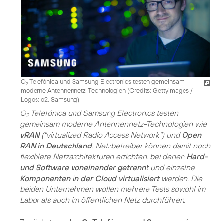
O
Telefónica und Samsung Electronics testen gemeinsam
2
moderne Antennennetz-Technologien (
Credits: Gettyimages /
Logos: o2, Samsung
)
O
Telefónica und Samsung Electronics testen
2
gemeinsam moderne Antennennetz-Technologien wie
vRAN
("virtualized Radio Access Network") und
Open
RAN in Deutschland
. Netzbetreiber können damit noch
flexiblere Netzarchitekturen errichten, bei denen
Hard-
und Software voneinander getrennt
und einzelne
Komponenten in der Cloud virtualisiert
werden. Die
beiden Unternehmen wollen mehrere Tests sowohl im
Labor als auch im öffentlichen Netz durchführen.