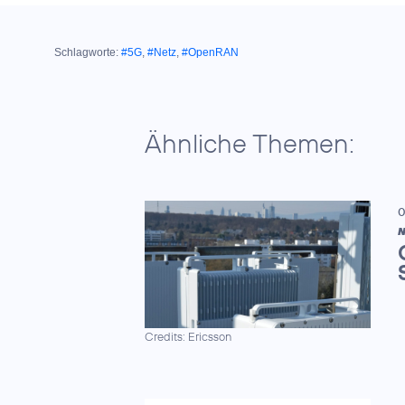
Schlagworte:
#5G
,
#Netz
,
#OpenRAN
Ähnliche Themen:
0
N
Credits: Ericsson