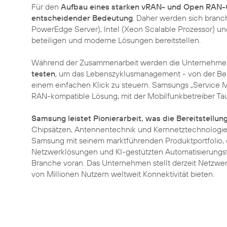
Für den
Aufbau eines starken vRAN- und Open RAN-Ök
entscheidender Bedeutung
. Daher werden sich branc
PowerEdge Server), Intel (Xeon Scalable Prozessor) und
beteiligen und moderne Lösungen bereitstellen.
Während der Zusammenarbeit werden die Unternehm
testen
, um das Lebenszyklusmanagement - von der Berei
einem einfachen Klick zu steuern. Samsungs „Service
RAN-kompatible Lösung, mit der Mobilfunkbetreiber Ta
Samsung leistet Pionierarbeit, was die Bereitstell
Chipsätzen, Antennentechnik und Kernnetztechnologien
Samsung mit seinem marktführenden Produktportfolio, 
Netzwerklösungen und KI-gestützten Automatisierungsto
Branche voran. Das Unternehmen stellt derzeit Netzwer
von Millionen Nutzern weltweit Konnektivität bieten.