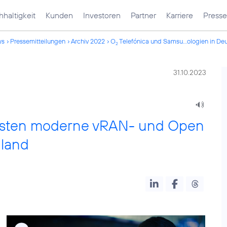
haltigkeit
Kunden
Investoren
Partner
Karriere
Presse
ws
Pressemitteilungen
Archiv 2022
O
Telefónica und Samsu...ologien in De
2
31.10.2023
esten moderne vRAN- und Open
land