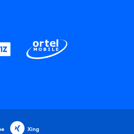
be
Xing