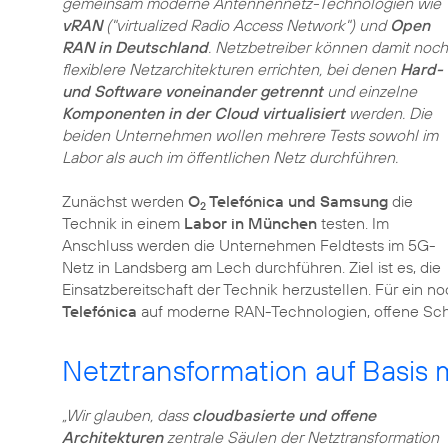
gemeinsam moderne Antennennetz-Technologien wie
vRAN
("virtualized Radio Access Network") und
Open
RAN in Deutschland
. Netzbetreiber können damit noch
flexiblere Netzarchitekturen errichten, bei denen
Hard-
und Software voneinander getrennt
und einzelne
Komponenten in der Cloud virtualisiert
werden. Die
beiden Unternehmen wollen mehrere Tests sowohl im
Labor als auch im öffentlichen Netz durchführen.
Zunächst werden
O
Telefónica und Samsung
die
2
Technik in einem
Labor in München
testen. Im
Anschluss werden die Unternehmen Feldtests im 5G-
Netz in Landsberg am Lech durchführen. Ziel ist es, die
Einsatzbereitschaft der Technik herzustellen. Für ein n
Telefónica
Netztransformation auf Basis
„Wir glauben, dass
cloudbasierte und offene
Architekturen
zentrale Säulen der Netztransformation