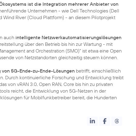
osystems ist die Integration mehrerer Anbieter von
henführende Unternehmen - wie Dell Technologies (Dell
 Wind River (Cloud Plattform) - an diesem Pilotprojekt
en auch
intelligente Netzwerkautomatisierungslösungen
tstellung über den Betrieb bis hin zur Wartung - mit
 Management and Orchestration (SMO)“ ist etwa eine Open
usende von Netzstandorten gleichzeitig steuern können.
ung von 5G-Ende-zu-Ende-Lösungen
betrifft, einschließlich
. Durch kontinuierliche Forschung und Entwicklung treibt
das von vRAN 3.0, Open RAN, Core bis hin zu privaten
ols reicht, die Entwicklung von 5G-Netzen in der
klösungen für Mobilfunkbetreiber bereit, die Hunderten