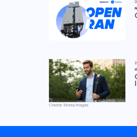
0
N
2
O
Credits: Morsa Images