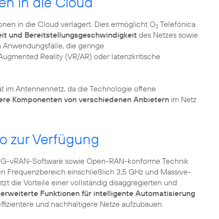
en in die Cloud
nen in die Cloud verlagert. Dies ermöglicht O
Telefónica
2
it und Bereitstellungsgeschwindigkeit
des Netzes sowie
ch Anwendungsfälle, die geringe
Augmented Reality (VR/AR) oder latenzkritische
ät im Antennennetz, da die Technologie offene
ere Komponenten von verschiedenen Anbietern
im Netz
io zur Verfügung
 5G-vRAN-Software sowie Open-RAN-konforme Technik
eren Frequenzbereich einschließlich 3,5 GHz und Massive-
die Vorteile einer vollständig disaggregierten und
e
erweiterte Funktionen für intelligente Automatisierung
 effizientere und nachhaltigere Netze aufzubauen.