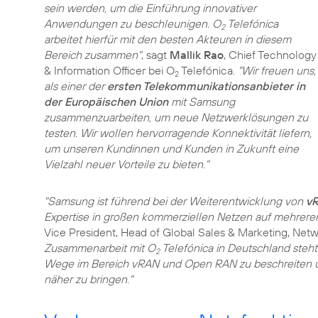
sein werden, um die Einführung innovativer
Anwendungen zu beschleunigen. O
Telefónica
2
arbeitet hierfür mit den besten Akteuren in diesem
Bereich zusammen"
, sagt
Mallik Rao
, Chief Technology
& Information Officer bei O
Telefónica.
"Wir freuen uns,
2
als einer der
ersten Telekommunikationsanbieter in
der Europäischen Union
mit Samsung
zusammenzuarbeiten, um neue Netzwerklösungen zu
testen. Wir wollen hervorragende Konnektivität liefern,
um unseren Kundinnen und Kunden in Zukunft eine
Vielzahl neuer Vorteile zu bieten."
"Samsung ist führend bei der Weiterentwicklung von
v
Expertise in großen kommerziellen Netzen auf mehrere
Vice President, Head of Global Sales & Marketing, Net
Zusammenarbeit mit O
Telefónica in Deutschland steh
2
Wege im Bereich vRAN und Open RAN zu beschreiten un
näher zu bringen."