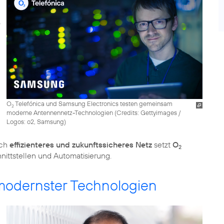
O
Telefónica und Samsung Electronics testen gemeinsam
2
moderne Antennennetz-Technologien (
Credits: Gettyimages /
Logos: o2, Samsung
)
och
effizienteres und zukunftssicheres Netz
setzt
O
2
 modernster Technologien