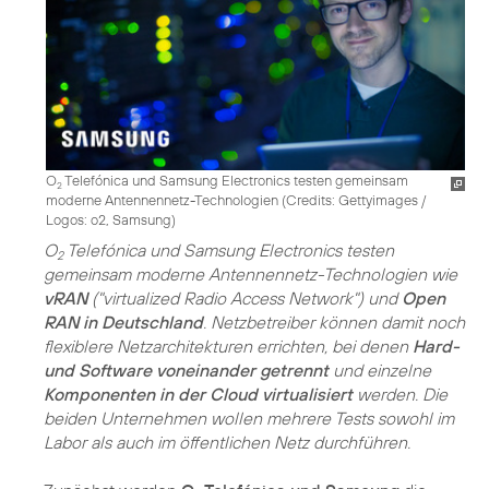
O
Telefónica und Samsung Electronics testen gemeinsam
2
moderne Antennennetz-Technologien (
Credits: Gettyimages /
Logos: o2, Samsung
)
O
Telefónica und Samsung Electronics testen
2
gemeinsam moderne Antennennetz-Technologien wie
vRAN
("virtualized Radio Access Network") und
Open
RAN in Deutschland
. Netzbetreiber können damit noch
flexiblere Netzarchitekturen errichten, bei denen
Hard-
und Software voneinander getrennt
und einzelne
Komponenten in der Cloud virtualisiert
werden. Die
beiden Unternehmen wollen mehrere Tests sowohl im
Labor als auch im öffentlichen Netz durchführen.