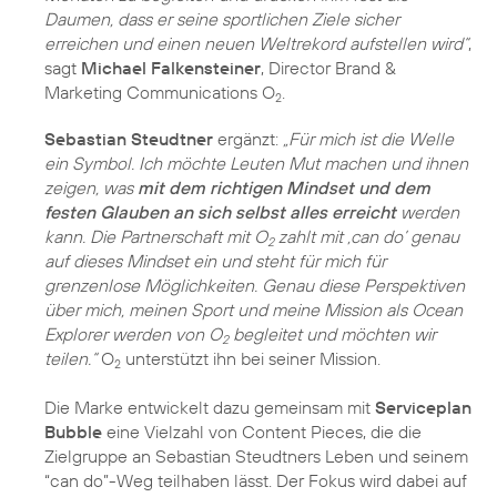
Daumen, dass er seine sportlichen Ziele sicher
erreichen und einen neuen Weltrekord aufstellen wird“
,
sagt
Michael Falkensteiner
, Director Brand &
Marketing Communications O
.
2
Sebastian Steudtner
ergänzt:
„Für mich ist die Welle
ein Symbol. Ich möchte Leuten Mut machen und ihnen
zeigen, was
mit dem richtigen Mindset und dem
festen Glauben an sich selbst alles erreicht
werden
kann. Die Partnerschaft mit O
zahlt mit ‚can do’ genau
2
auf dieses Mindset ein und steht für mich für
grenzenlose Möglichkeiten. Genau diese Perspektiven
über mich, meinen Sport und meine Mission als Ocean
Explorer werden von O
begleitet und möchten wir
2
teilen.“
O
unterstützt ihn bei seiner Mission.
2
Die Marke entwickelt dazu gemeinsam mit
Serviceplan
Bubble
eine Vielzahl von Content Pieces, die die
Zielgruppe an Sebastian Steudtners Leben und seinem
“can do”-Weg teilhaben lässt. Der Fokus wird dabei auf