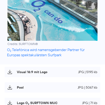
Credits: SURFTOWN®
O
Telefónica wird namensgebender Partner für
2
Europas spektakulärsten Surfpark
Visual 16:9 mit Logo
JPG | 5195 kb
Pool
JPG | 5067 kb
Logo O
SURFTOWN MUC
JPG | 71 kb
2