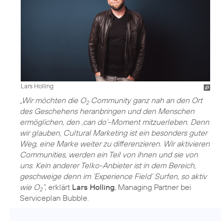
Lars Holling
„Wir möchten die O
Community ganz nah an den Ort
2
des Geschehens heranbringen und den Menschen
ermöglichen, den ‚can do‘-Moment mitzuerleben. Denn
wir glauben, Cultural Marketing ist ein besonders guter
Weg, eine Marke weiter zu differenzieren. Wir aktivieren
Communities, werden ein Teil von ihnen und sie von
uns. Kein anderer Telko-Anbieter ist in dem Bereich,
geschweige denn im ‘Experience Field’ Surfen, so aktiv
wie O
“
, erklärt
Lars Holling
, Managing Partner bei
2
Serviceplan Bubble.