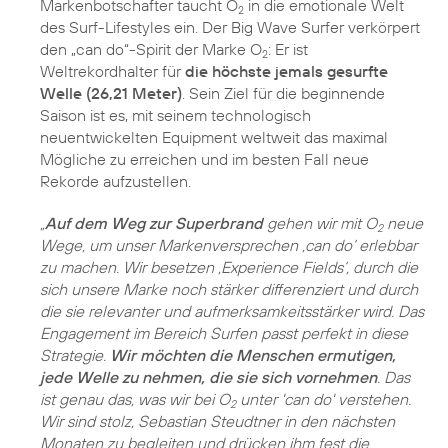
Markenbotschafter taucht O
in die emotionale Welt
2
des Surf-Lifestyles ein. Der Big Wave Surfer verkörpert
den „can do“-Spirit der Marke O
: Er ist
2
Weltrekordhalter für
die höchste jemals gesurfte
Welle (26,21 Meter)
. Sein Ziel für die beginnende
Saison ist es, mit seinem technologisch
neuentwickelten Equipment weltweit das maximal
Mögliche zu erreichen und im besten Fall neue
Rekorde aufzustellen.
„
Auf dem Weg zur Superbrand
gehen wir mit O
neue
2
Wege, um unser Markenversprechen ‚can do‘ erlebbar
zu machen. Wir besetzen ‚Experience Fields‘, durch die
sich unsere Marke noch stärker differenziert und durch
die sie relevanter und aufmerksamkeitsstärker wird. Das
Engagement im Bereich Surfen passt perfekt in diese
Strategie.
Wir möchten die Menschen ermutigen,
jede Welle zu nehmen, die sie sich vornehmen
. Das
ist genau das, was wir bei O
unter 'can do' verstehen.
2
Wir sind stolz, Sebastian Steudtner in den nächsten
Monaten zu begleiten und drücken ihm fest die