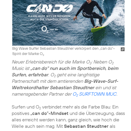
Big Wave Surfer Sebastian Steudtner verkörpert den „can do“-
Spirit der Marke O
2
Neuer Erlebnisbereich für die Marke O
: Neben O
2
2
Music ist
„can do“ nun auch im Sportbereich, beim
Surfen, erfahrbar
. O
geht eine langfristige
2
Partnerschaft mit dem amtierenden
Big-Wave-Surf-
Weltrekordhalter Sebastian Steudtner
ein und ist
namensgebender Partner der
O
SURFTOWN MUC
.
2
Surfen und O
verbindet mehr als die Farbe Blau: Ein
2
positives
„can do”-Mindset
und die Überzeugung, dass
alles erreicht werden kann, ganz gleich, wie hoch die
Welle auch sein mag. Mit
Sebastian Steudtner
als