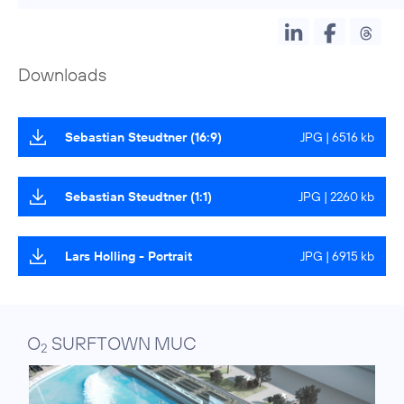
Downloads
Sebastian Steudtner (16:9)
JPG | 6516 kb
Sebastian Steudtner (1:1)
JPG | 2260 kb
Lars Holling - Portrait
JPG | 6915 kb
O
SURFTOWN MUC
2