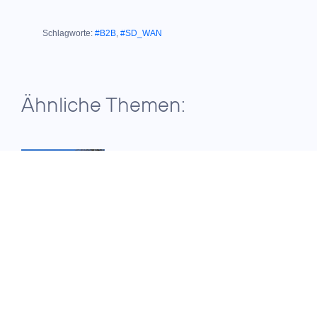
Schlagworte:
#B2B
,
#SD_WAN
Ähnliche Themen:
04. August 2025
MEILENSTEIN FÜR DIGITALE VERWALTUNG:
O
Telefónica und ekom
2
vernetzen
350. Verwaltungsstando
in Hessen
11. Oktober 2023