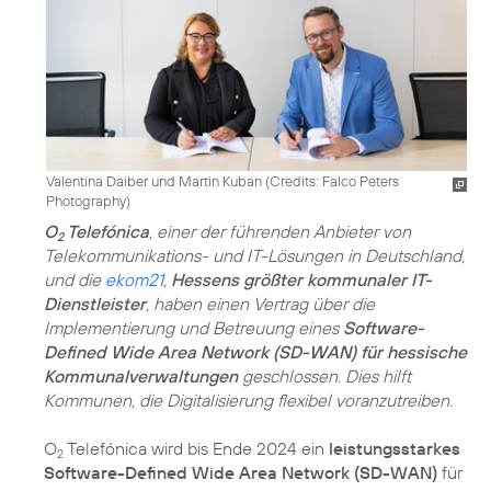
Valentina Daiber und Martin Kuban (
Credits: Falco Peters
Photography
)
O
Telefónica
, einer der führenden Anbieter von
2
Telekommunikations- und IT-Lösungen in Deutschland,
und die
ekom21
,
Hessens größter kommunaler IT-
Dienstleister
, haben einen Vertrag über die
Implementierung und Betreuung eines
Software-
Defined Wide Area Network (SD-WAN) für hessische
Kommunalverwaltungen
geschlossen. Dies hilft
Kommunen, die Digitalisierung flexibel voranzutreiben.
O
Telefónica wird bis Ende 2024 ein
leistungsstarkes
2
Software-Defined Wide Area Network (SD-WAN)
für