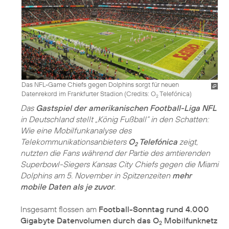
Das NFL-Game Chiefs gegen Dolphins sorgt für neuen
Datenrekord im Frankfurter Stadion (
Credits: O
Telefónica
)
2
Das
Gastspiel der amerikanischen Football-Liga NFL
in Deutschland stellt „König Fußball“ in den Schatten:
Wie eine Mobilfunkanalyse des
Telekommunikationsanbieters
O
Telefónica
zeigt,
2
nutzten die Fans während der Partie des amtierenden
Superbowl-Siegers Kansas City Chiefs gegen die Miami
Dolphins am 5. November in Spitzenzeiten
mehr
mobile Daten als je zuvor
.
Insgesamt flossen am
Football-Sonntag rund 4.000
Gigabyte Datenvolumen durch das O
Mobilfunknetz
2