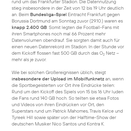
rund um das Frankfurter Stadion. Die Datennutzung
stieg insbesondere in der Zeit von 12 bis 19 Uhr deutlich
an. Beim
Bundesliga-Spiel
Eintracht Frankfurt gegen
Borussia Dortmund am Sonntag zuvor (29.10.) waren es
knapp 2.400 GB
. Somit legten die Football-Fans mit
ihren Smartphones noch mal 66 Prozent mehr
Datenvolumen obendrauf. Sie sorgten damit auch für
einen neuen Datenrekord im Stadion: In der Stunde vor
dem Kickoff flossen fast 500 GB durch das O
Netz –
2
mehr als je zuvor.
Wie bei solchen Großereignissen üblich, steigt
insbesondere der Upload im Mobilfunknetz
an, wenn
die Sportbegeisterten vor Ort ihre Eindrücke teilen:
Rund um den Kickoff des Spiels von 15 bis 16 Uhr luden
die Fans rund 140 GB hoch. So teilten sie etwa Fotos
und Videos von ihren Eindrücken vor Ort, den
Superstars rund um Patrick Mahomes, Travis Kelce und
Tyreek Hill sowie später von der Halftime-Show der
deutschen Musiker Nico Santos und Kontra K.