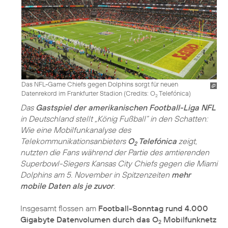
Das NFL-Game Chiefs gegen Dolphins sorgt für neuen
Datenrekord im Frankfurter Stadion (
Credits: O
Telefónica
)
2
Das
Gastspiel der amerikanischen Football-Liga NFL
in Deutschland stellt „König Fußball“ in den Schatten:
Wie eine Mobilfunkanalyse des
Telekommunikationsanbieters
O
Telefónica
zeigt,
2
nutzten die Fans während der Partie des amtierenden
Superbowl-Siegers Kansas City Chiefs gegen die Miami
Dolphins am 5. November in Spitzenzeiten
mehr
mobile Daten als je zuvor
.
Insgesamt flossen am
Football-Sonntag rund 4.000
Gigabyte Datenvolumen durch das O
Mobilfunknetz
2