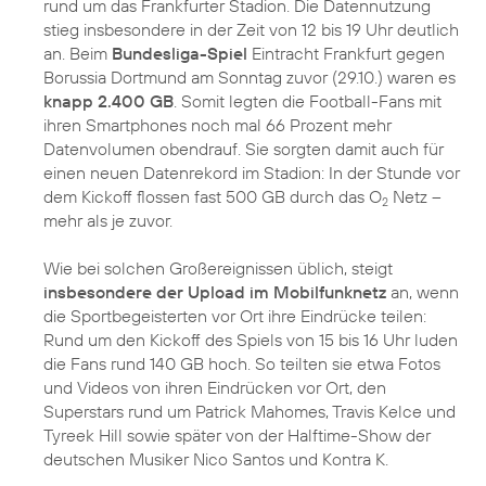
rund um das Frankfurter Stadion. Die Datennutzung
stieg insbesondere in der Zeit von 12 bis 19 Uhr deutlich
an. Beim
Bundesliga-Spiel
Eintracht Frankfurt gegen
Borussia Dortmund am Sonntag zuvor (29.10.) waren es
knapp 2.400 GB
. Somit legten die Football-Fans mit
ihren Smartphones noch mal 66 Prozent mehr
Datenvolumen obendrauf. Sie sorgten damit auch für
einen neuen Datenrekord im Stadion: In der Stunde vor
dem Kickoff flossen fast 500 GB durch das O
Netz –
2
mehr als je zuvor.
Wie bei solchen Großereignissen üblich, steigt
insbesondere der Upload im Mobilfunknetz
an, wenn
die Sportbegeisterten vor Ort ihre Eindrücke teilen:
Rund um den Kickoff des Spiels von 15 bis 16 Uhr luden
die Fans rund 140 GB hoch. So teilten sie etwa Fotos
und Videos von ihren Eindrücken vor Ort, den
Superstars rund um Patrick Mahomes, Travis Kelce und
Tyreek Hill sowie später von der Halftime-Show der
deutschen Musiker Nico Santos und Kontra K.