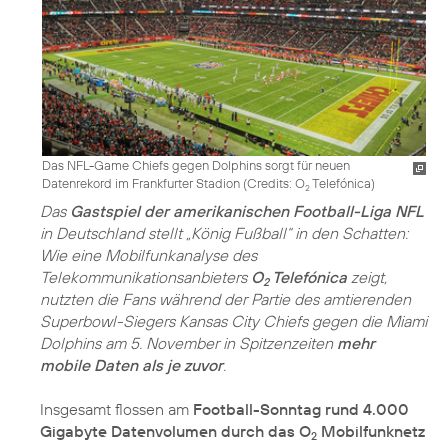
Das NFL-Game Chiefs gegen Dolphins sorgt für neuen
Datenrekord im Frankfurter Stadion (
Credits: O
Telefónica
)
2
Das
Gastspiel der amerikanischen Football-Liga NFL
in Deutschland stellt „König Fußball“ in den Schatten:
Wie eine Mobilfunkanalyse des
Telekommunikationsanbieters
O
Telefónica
zeigt,
2
nutzten die Fans während der Partie des amtierenden
Superbowl-Siegers Kansas City Chiefs gegen die Miami
Dolphins am 5. November in Spitzenzeiten
mehr
mobile Daten als je zuvor
.
Insgesamt flossen am
Football-Sonntag rund 4.000
Gigabyte Datenvolumen durch das O
Mobilfunknetz
2