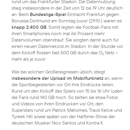
rund um das Frankfurter Stadion. Die Datennutzung
stieg insbesondere in der Zeit von 12 bis 19 Uhr deutlich
an. Beim
Bundesliga-Spiel
Eintracht Frankfurt gegen
Borussia Dortmund am Sonntag zuvor (29.10.) waren es
knapp 2.400 GB
. Somit legten die Football-Fans mit
ihren Smartphones noch mal 66 Prozent mehr
Datenvolumen obendrauf. Sie sorgten damit auch für
einen neuen Datenrekord im Stadion: In der Stunde vor
dem Kickoff flossen fast 500 GB durch das O
Netz –
2
mehr als je zuvor.
Wie bei solchen Großereignissen üblich, steigt
insbesondere der Upload im Mobilfunknetz
an, wenn
die Sportbegeisterten vor Ort ihre Eindrücke teilen:
Rund um den Kickoff des Spiels von 15 bis 16 Uhr luden
die Fans rund 140 GB hoch. So teilten sie etwa Fotos
und Videos von ihren Eindrücken vor Ort, den
Superstars rund um Patrick Mahomes, Travis Kelce und
Tyreek Hill sowie später von der Halftime-Show der
deutschen Musiker Nico Santos und Kontra K.