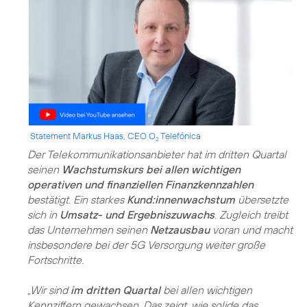
Statement Markus Haas, CEO O
Telefónica
2
Der Telekommunikationsanbieter hat im dritten Quartal
seinen
Wachstumskurs bei allen wichtigen
operativen und finanziellen Finanzkennzahlen
bestätigt. Ein starkes
Kund:innenwachstum
übersetzte
sich in
Umsatz- und Ergebniszuwachs
. Zugleich treibt
das Unternehmen seinen
Netzausbau
voran und macht
insbesondere bei der 5G Versorgung weiter große
Fortschritte.
„Wir sind
im dritten Quartal
bei allen wichtigen
Kennziffern gewachsen. Das zeigt, wie solide das