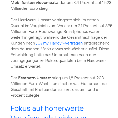
Mobilfunkserviceumsatz
, der um 3,4 Prozent auf 1,523
Milliarden Euro stieg.
Der Hardware-Umsatz verringerte sich im dritten
Quartal im Vergleich zum Vorjahr um 2,1 Prozent auf 395
Millionen Euro. Hochwertige Smartphones waren
weiterhin gefragt, während die Gesamtnachfrage der
Kunden nach
„O
my Handy“-Verträgen
entsprechend
2
dem deutschen Markt etwas schwächer ausfiel. Diese
Entwicklung hatte das Unternehmen nach den
vorangegangenen Rekordquartalen beim Hardware-
Umsatz erwartet.
Der
Festnetz-Umsatz
stieg um 1,8 Prozent auf 208
Millionen Euro. Wachstumstreiber war hier erneut das
Geschäft mit Breitbandumsätzen, das um rund 6
Prozent zulegte.
Fokus auf höherwerte
Verträge zahlt sich aus