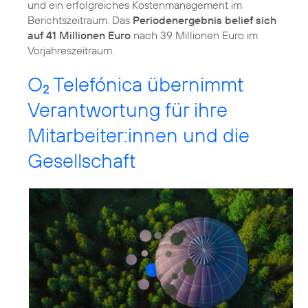
und ein erfolgreiches Kostenmanagement im
Berichtszeitraum. Das
Periodenergebnis belief sich
auf 41 Millionen Euro
nach 39 Millionen Euro im
Vorjahreszeitraum.
O
Telefónica übernimmt
2
Verantwortung für ihre
Mitarbeiter:innen und die
Gesellschaft