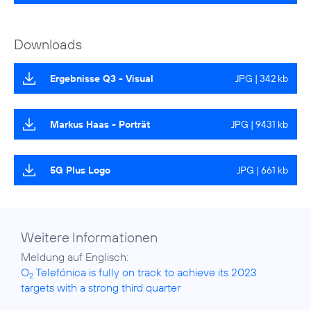
Downloads
Ergebnisse Q3 - Visual
JPG | 342 kb
Markus Haas - Porträt
JPG | 9431 kb
5G Plus Logo
JPG | 661 kb
Weitere Informationen
O
Telefónica is fully on track to achieve its 2023
2
targets with a strong third quarter