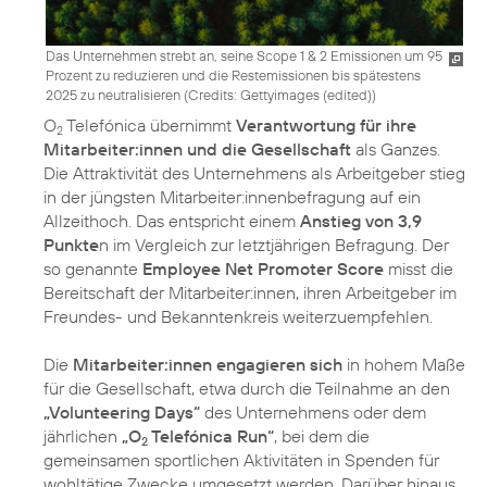
Das Unternehmen strebt an, seine Scope 1 & 2 Emissionen um 95
Prozent zu reduzieren und die Restemissionen bis spätestens
2025 zu neutralisieren (
Credits: Gettyimages (edited)
)
O
Telefónica übernimmt
Verantwortung für ihre
2
Mitarbeiter:innen und die Gesellschaft
als Ganzes.
Die Attraktivität des Unternehmens als Arbeitgeber stieg
in der jüngsten Mitarbeiter:innenbefragung auf ein
Allzeithoch. Das entspricht einem
Anstieg von 3,9
Punkte
n im Vergleich zur letztjährigen Befragung. Der
so genannte
Employee Net Promoter Score
misst die
Bereitschaft der Mitarbeiter:innen, ihren Arbeitgeber im
Freundes- und Bekanntenkreis weiterzuempfehlen.
Die
Mitarbeiter:innen engagieren sich
in hohem Maße
für die Gesellschaft, etwa durch die Teilnahme an den
„Volunteering Days“
des Unternehmens oder dem
jährlichen
„O
Telefónica Run“
, bei dem die
2
gemeinsamen sportlichen Aktivitäten in Spenden für
wohltätige Zwecke umgesetzt werden. Darüber hinaus