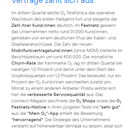
Im dritten Quartal setzte O
Telefónica das operative
2
Wachstum des ersten Halbjahrs fort und steigerte die
Zahl ihrer Kund:innen
deutlich. Im
Festnetz
gewann
das Unternehmen netto rund 31.000 Kund:innen,
getrieben von einem deutlichen Plus der Kabel- und
Glasfaseranschlüsse. Die Zahl der neuen
Mobilfunkvertragskund:innen
(ohne M2M) kletterte im
Berichtszeitraum um rund 400.000. Die monatliche
Churn-Rate
der Kernmarke O
lag im dritten Quartal bei
2
niedrigen 1,0 Prozent und damit unter dem Wert des
Vorjahresquartals von 1,2 Prozent. Das bedeutet, nur ein
Prozent der O
Kund:innen wechselten zuletzt pro
2
Monat zu einem anderen Anbieter. Positiv wirkte sich
hier die
verbesserte Servicequalität
aus. Das
connect-Magazin zeichnete die
O
Shops
sowie die
O
2
2
Festnetz-Hotline
in ihren jüngsten Tests mit
"sehr gut"
aus, die
"Mein O
"-App
erhielt die Bewertung
2
"hervorragend"
. Die Strategie des Unternehmens
verstärkt auf höherwertige Verträge zu setzen, zeigt sich