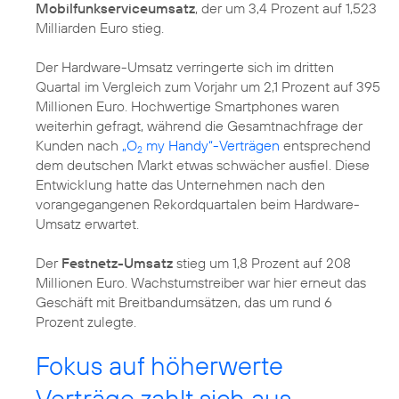
Mobilfunkserviceumsatz
, der um 3,4 Prozent auf 1,523
Milliarden Euro stieg.
Der Hardware-Umsatz verringerte sich im dritten
Quartal im Vergleich zum Vorjahr um 2,1 Prozent auf 395
Millionen Euro. Hochwertige Smartphones waren
weiterhin gefragt, während die Gesamtnachfrage der
Kunden nach
„O
my Handy“-Verträgen
entsprechend
2
dem deutschen Markt etwas schwächer ausfiel. Diese
Entwicklung hatte das Unternehmen nach den
vorangegangenen Rekordquartalen beim Hardware-
Umsatz erwartet.
Der
Festnetz-Umsatz
stieg um 1,8 Prozent auf 208
Millionen Euro. Wachstumstreiber war hier erneut das
Geschäft mit Breitbandumsätzen, das um rund 6
Prozent zulegte.
Fokus auf höherwerte
Verträge zahlt sich aus