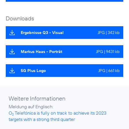
Downloads
Ergebnisse Q3 - Visual
JPG | 342 kb
Markus Haas - Porträt
JPG | 9431 kb
5G Plus Logo
JPG | 661 kb
Weitere Informationen
O
Telefónica is fully on track to achieve its 2023
2
targets with a strong third quarter