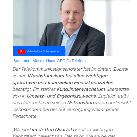
Statement Markus Haas, CEO O
Telefónica
2
Der Telekommunikationsanbieter hat im dritten Quartal
seinen
Wachstumskurs bei allen wichtigen
operativen und finanziellen Finanzkennzahlen
bestätigt. Ein starkes
Kund:innenwachstum
übersetzte
sich in
Umsatz- und Ergebniszuwachs
. Zugleich treibt
das Unternehmen seinen
Netzausbau
voran und macht
insbesondere bei der 5G Versorgung weiter große
Fortschritte.
„Wir sind
im dritten Quartal
bei allen wichtigen
Kennziffern gewachsen. Das zeigt, wie solide das