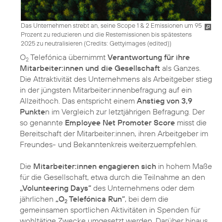
Das Unternehmen strebt an, seine Scope 1 & 2 Emissionen um 95
Prozent zu reduzieren und die Restemissionen bis spätestens
2025 zu neutralisieren (
Credits: Gettyimages (edited)
)
O
Telefónica übernimmt
Verantwortung für ihre
2
Mitarbeiter:innen und die Gesellschaft
als Ganzes.
Die Attraktivität des Unternehmens als Arbeitgeber stieg
in der jüngsten Mitarbeiter:innenbefragung auf ein
Allzeithoch. Das entspricht einem
Anstieg von 3,9
Punkte
n im Vergleich zur letztjährigen Befragung. Der
so genannte
Employee Net Promoter Score
misst die
Bereitschaft der Mitarbeiter:innen, ihren Arbeitgeber im
Freundes- und Bekanntenkreis weiterzuempfehlen.
Die
Mitarbeiter:innen engagieren sich
in hohem Maße
für die Gesellschaft, etwa durch die Teilnahme an den
„Volunteering Days“
des Unternehmens oder dem
jährlichen
„O
Telefónica Run“
, bei dem die
2
gemeinsamen sportlichen Aktivitäten in Spenden für
wohltätige Zwecke umgesetzt werden. Darüber hinaus