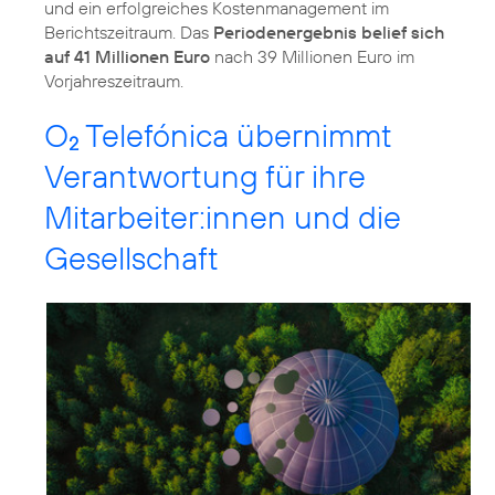
und ein erfolgreiches Kostenmanagement im
Berichtszeitraum. Das
Periodenergebnis belief sich
auf 41 Millionen Euro
nach 39 Millionen Euro im
Vorjahreszeitraum.
O
Telefónica übernimmt
2
Verantwortung für ihre
Mitarbeiter:innen und die
Gesellschaft