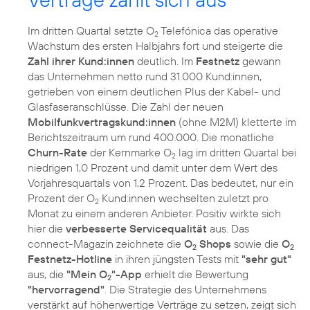
Im dritten Quartal setzte O
Telefónica das operative
2
Wachstum des ersten Halbjahrs fort und steigerte die
Zahl ihrer Kund:innen
deutlich. Im
Festnetz
gewann
das Unternehmen netto rund 31.000 Kund:innen,
getrieben von einem deutlichen Plus der Kabel- und
Glasfaseranschlüsse. Die Zahl der neuen
Mobilfunkvertragskund:innen
(ohne M2M) kletterte im
Berichtszeitraum um rund 400.000. Die monatliche
Churn-Rate
der Kernmarke O
lag im dritten Quartal bei
2
niedrigen 1,0 Prozent und damit unter dem Wert des
Vorjahresquartals von 1,2 Prozent. Das bedeutet, nur ein
Prozent der O
Kund:innen wechselten zuletzt pro
2
Monat zu einem anderen Anbieter. Positiv wirkte sich
hier die
verbesserte Servicequalität
aus. Das
connect-Magazin zeichnete die
O
Shops
sowie die
O
2
2
Festnetz-Hotline
in ihren jüngsten Tests mit
"sehr gut"
aus, die
"Mein O
"-App
erhielt die Bewertung
2
"hervorragend"
. Die Strategie des Unternehmens
verstärkt auf höherwertige Verträge zu setzen, zeigt sich