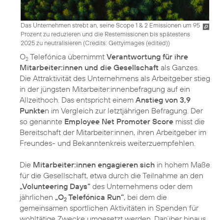
Das Unternehmen strebt an, seine Scope 1 & 2 Emissionen um 95
Prozent zu reduzieren und die Restemissionen bis spätestens
2025 zu neutralisieren (
Credits: Gettyimages (edited)
)
O
Telefónica übernimmt
Verantwortung für ihre
2
Mitarbeiter:innen und die Gesellschaft
als Ganzes.
Die Attraktivität des Unternehmens als Arbeitgeber stieg
in der jüngsten Mitarbeiter:innenbefragung auf ein
Allzeithoch. Das entspricht einem
Anstieg von 3,9
Punkte
n im Vergleich zur letztjährigen Befragung. Der
so genannte
Employee Net Promoter Score
misst die
Bereitschaft der Mitarbeiter:innen, ihren Arbeitgeber im
Freundes- und Bekanntenkreis weiterzuempfehlen.
Die
Mitarbeiter:innen engagieren sich
in hohem Maße
für die Gesellschaft, etwa durch die Teilnahme an den
„Volunteering Days“
des Unternehmens oder dem
jährlichen
„O
Telefónica Run“
, bei dem die
2
gemeinsamen sportlichen Aktivitäten in Spenden für
wohltätige Zwecke umgesetzt werden. Darüber hinaus