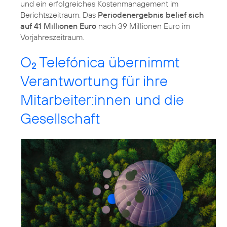
und ein erfolgreiches Kostenmanagement im
Berichtszeitraum. Das
Periodenergebnis belief sich
auf 41 Millionen Euro
nach 39 Millionen Euro im
Vorjahreszeitraum.
O
Telefónica übernimmt
2
Verantwortung für ihre
Mitarbeiter:innen und die
Gesellschaft