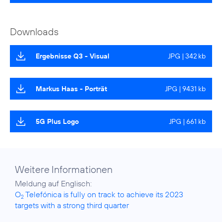
Downloads
Ergebnisse Q3 - Visual
JPG | 342 kb
Markus Haas - Porträt
JPG | 9431 kb
5G Plus Logo
JPG | 661 kb
Weitere Informationen
O
Telefónica is fully on track to achieve its 2023
2
targets with a strong third quarter