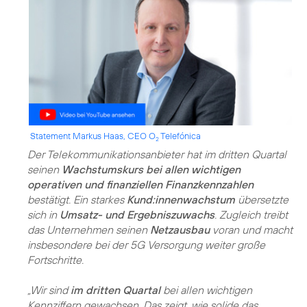
Statement Markus Haas, CEO O
Telefónica
2
Der Telekommunikationsanbieter hat im dritten Quartal
seinen
Wachstumskurs bei allen wichtigen
operativen und finanziellen Finanzkennzahlen
bestätigt. Ein starkes
Kund:innenwachstum
übersetzte
sich in
Umsatz- und Ergebniszuwachs
. Zugleich treibt
das Unternehmen seinen
Netzausbau
voran und macht
insbesondere bei der 5G Versorgung weiter große
Fortschritte.
„Wir sind
im dritten Quartal
bei allen wichtigen
Kennziffern gewachsen. Das zeigt, wie solide das