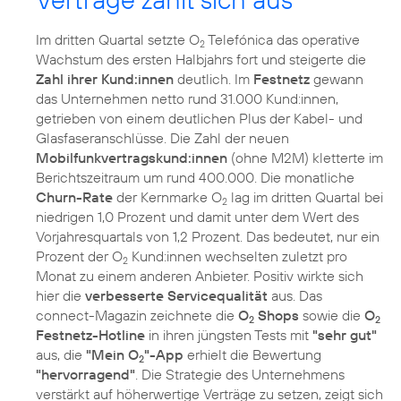
Im dritten Quartal setzte O
Telefónica das operative
2
Wachstum des ersten Halbjahrs fort und steigerte die
Zahl ihrer Kund:innen
deutlich. Im
Festnetz
gewann
das Unternehmen netto rund 31.000 Kund:innen,
getrieben von einem deutlichen Plus der Kabel- und
Glasfaseranschlüsse. Die Zahl der neuen
Mobilfunkvertragskund:innen
(ohne M2M) kletterte im
Berichtszeitraum um rund 400.000. Die monatliche
Churn-Rate
der Kernmarke O
lag im dritten Quartal bei
2
niedrigen 1,0 Prozent und damit unter dem Wert des
Vorjahresquartals von 1,2 Prozent. Das bedeutet, nur ein
Prozent der O
Kund:innen wechselten zuletzt pro
2
Monat zu einem anderen Anbieter. Positiv wirkte sich
hier die
verbesserte Servicequalität
aus. Das
connect-Magazin zeichnete die
O
Shops
sowie die
O
2
2
Festnetz-Hotline
in ihren jüngsten Tests mit
"sehr gut"
aus, die
"Mein O
"-App
erhielt die Bewertung
2
"hervorragend"
. Die Strategie des Unternehmens
verstärkt auf höherwertige Verträge zu setzen, zeigt sich