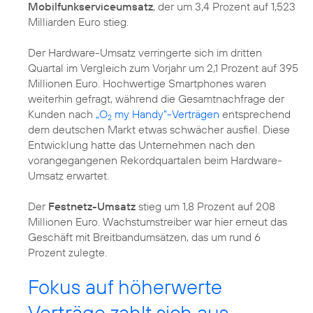
Mobilfunkserviceumsatz
, der um 3,4 Prozent auf 1,523
Milliarden Euro stieg.
Der Hardware-Umsatz verringerte sich im dritten
Quartal im Vergleich zum Vorjahr um 2,1 Prozent auf 395
Millionen Euro. Hochwertige Smartphones waren
weiterhin gefragt, während die Gesamtnachfrage der
Kunden nach
„O
my Handy“-Verträgen
entsprechend
2
dem deutschen Markt etwas schwächer ausfiel. Diese
Entwicklung hatte das Unternehmen nach den
vorangegangenen Rekordquartalen beim Hardware-
Umsatz erwartet.
Der
Festnetz-Umsatz
stieg um 1,8 Prozent auf 208
Millionen Euro. Wachstumstreiber war hier erneut das
Geschäft mit Breitbandumsätzen, das um rund 6
Prozent zulegte.
Fokus auf höherwerte
Verträge zahlt sich aus