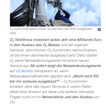
O
Kund:innen sehen direkt, ob das Netz bei ihnen ausgebaut
2
wird
O
Telefónica investiert jedes Jahr eine Milliarde Euro
2
in den Ausbau des O
Netzes
und der eigenen
2
Services. Jetzt können O
Kund:innen nachvollziehen,
2
ob bei ihnen demnächst ausgebaut wird. Dafür stattet
O
seine Netzabdeckungskarte mit einem neuen
2
Service aus:
Ab sofort zeigt die Netzabdeckungskarte
auf
o2.de/netz
transparent an, wenn
Netzausbaumaßnahmen geplant sind.
„Wann wird 5G
bei mir zuhause ausgebaut?“
– O
Kund:innen
2
erhalten dank des neuen Services in vielen Fällen
direkt eine Antwort auf diese und weitere relevante
Fragen rund um ihr
Netzerlebnis und den Ausbau
vor
Ort.