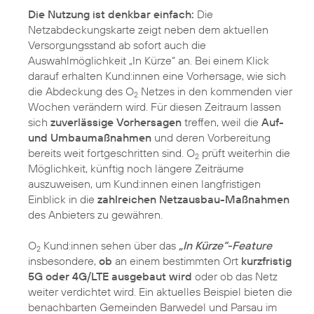
Die Nutzung ist denkbar einfach:
Die
Netzabdeckungskarte zeigt neben dem aktuellen
Versorgungsstand ab sofort auch die
Auswahlmöglichkeit „In Kürze“ an. Bei einem Klick
darauf erhalten Kund:innen eine Vorhersage, wie sich
die Abdeckung des O
Netzes in den kommenden vier
2
Wochen verändern wird. Für diesen Zeitraum lassen
sich
zuverlässige Vorhersagen
treffen, weil die
Auf-
und Umbaumaßnahmen
und deren Vorbereitung
bereits weit fortgeschritten sind. O
prüft weiterhin die
2
Möglichkeit, künftig noch längere Zeiträume
auszuweisen, um Kund:innen einen langfristigen
Einblick in die
zahlreichen Netzausbau-Maßnahmen
des Anbieters zu gewähren.
O
Kund:innen sehen über das
„In Kürze“-Feature
2
insbesondere,
ob
an einem bestimmten Ort
kurzfristig
5G oder 4G/LTE ausgebaut wird
oder ob das Netz
weiter verdichtet wird. Ein aktuelles Beispiel bieten die
benachbarten Gemeinden Barwedel und Parsau im