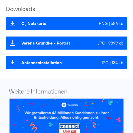
Downloads
O
Netzkarte
PNG | 586 kb
2
Verena Grundke - Porträt
JPG | 9899 kb
Antenneninstallation
JPG | 134 kb
Weitere Informationen: