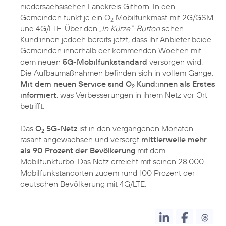
niedersächsischen Landkreis Gifhorn. In den
Gemeinden funkt je ein O
Mobilfunkmast mit 2G/GSM
2
und 4G/LTE. Über den
„In Kürze“-Button
sehen
Kund:innen jedoch bereits jetzt, dass ihr Anbieter beide
Gemeinden innerhalb der kommenden Wochen mit
dem neuen
5G-Mobilfunkstandard
versorgen wird.
Die Aufbaumaßnahmen befinden sich in vollem Gange.
Mit dem neuen Service sind O
Kund:innen als Erstes
2
informiert
, was Verbesserungen in ihrem Netz vor Ort
betrifft.
Das
O
5G-Netz
ist in den vergangenen Monaten
2
rasant angewachsen und versorgt
mittlerweile mehr
als 90 Prozent der Bevölkerung
mit dem
Mobilfunkturbo. Das Netz erreicht mit seinen 28.000
Mobilfunkstandorten zudem rund 100 Prozent der
deutschen Bevölkerung mit 4G/LTE.