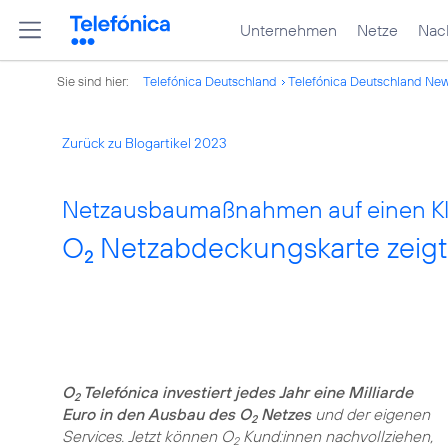
Unternehmen
Netze
Nach
Sie sind hier:
Telefónica Deutschland
Telefónica Deutschland Ne
Zurück zu Blogartikel 2023
Netzausbaumaßnahmen auf einen Kli
O
Netzabdeckungskarte zeigt
2
O
Telefónica investiert jedes Jahr eine Milliarde
2
Euro in den Ausbau des O
Netzes
und der eigenen
2
Services. Jetzt können O
Kund:innen nachvollziehen,
2