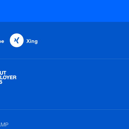
be
Xing
AMP