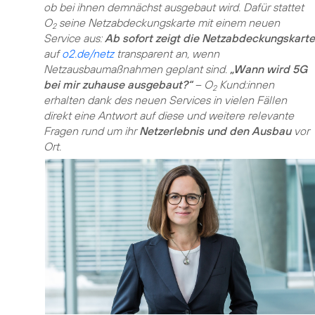
ob bei ihnen demnächst ausgebaut wird. Dafür stattet
O
seine Netzabdeckungskarte mit einem neuen
2
Service aus:
Ab sofort zeigt die Netzabdeckungskarte
auf
o2.de/netz
transparent an, wenn
Netzausbaumaßnahmen geplant sind.
„Wann wird 5G
bei mir zuhause ausgebaut?“
– O
Kund:innen
2
erhalten dank des neuen Services in vielen Fällen
direkt eine Antwort auf diese und weitere relevante
Fragen rund um ihr
Netzerlebnis und den Ausbau
vor
Ort.