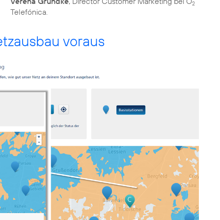
Verena Grundke
, Director Customer Marketing bei O
2
Telefónica.
Netzausbau voraus