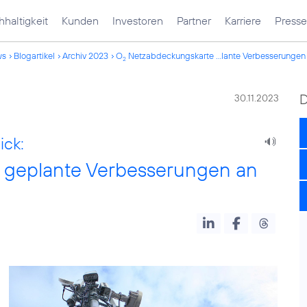
haltigkeit
Kunden
Investoren
Partner
Karriere
Presse
ws
Blogartikel
Archiv 2023
O
Netzabdeckungskarte ...lante Verbesserungen
2
30.11.2023
ck:
 geplante Verbesserungen an