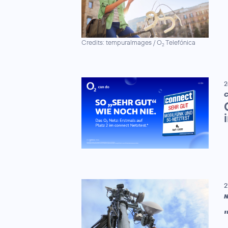
Credits: tempuraImages / O
Telefónica
2
2
C
2
N