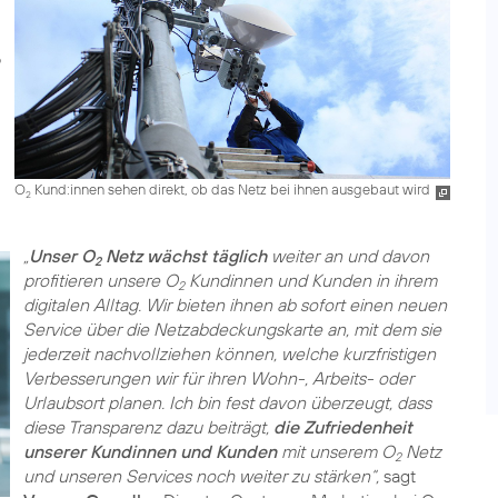
O
Kund:innen sehen direkt, ob das Netz bei ihnen ausgebaut wird
2
„
Unser O
Netz wächst täglich
weiter an und davon
2
profitieren unsere O
Kundinnen und Kunden in ihrem
2
digitalen Alltag. Wir bieten ihnen ab sofort einen neuen
Service über die Netzabdeckungskarte an, mit dem sie
jederzeit nachvollziehen können, welche kurzfristigen
Verbesserungen wir für ihren Wohn-, Arbeits- oder
Urlaubsort planen. Ich bin fest davon überzeugt, dass
diese Transparenz dazu beiträgt,
die Zufriedenheit
unserer Kundinnen und Kunden
mit unserem O
Netz
2
und unseren Services noch weiter zu stärken“,
sagt