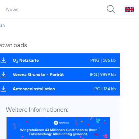
News
 an
Downloads
O
Netzkarte
PNG | 586 kb
2
Verena Grundke - Porträt
JPG | 9899 kb
Antenneninstallation
JPG | 134 kb
Weitere Informationen: