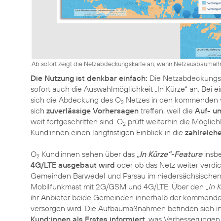
Ab sofort zeigt die Netzabdeckungskarte an, wenn Netzausbaumaß
Die Nutzung ist denkbar einfach:
Die Netzabdeckungsk
sofort auch die Auswahlmöglichkeit „In Kürze“ an. Bei e
sich die Abdeckung des O
Netzes in den kommenden vi
2
sich
zuverlässige Vorhersagen
treffen, weil die
Auf- 
weit fortgeschritten sind. O
prüft weiterhin die Möglich
2
Kund:innen einen langfristigen Einblick in die
zahlreic
O
Kund:innen sehen über das
„In Kürze“-Feature
insb
2
4G/LTE ausgebaut wird
oder ob das Netz weiter verdic
Gemeinden Barwedel und Parsau im niedersächsischen L
Mobilfunkmast mit 2G/GSM und 4G/LTE. Über den
„In 
ihr Anbieter beide Gemeinden innerhalb der kommen
versorgen wird. Die Aufbaumaßnahmen befinden sich i
Kund:innen als Erstes informiert
, was Verbesserungen i