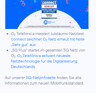
O
Telefónica meistert Jubiläums-Netztest:
2
connect zeichnet O
Netz erneut mit Note
2
„Sehr gut“ aus
„5G Plus“ startet im gesamten 5G Netz von
O
:
O
Telefónica aktiviert neueste
2
2
Netztechnologie für die Digitalisierung
Deutschlands
Auf unserer
5G-Netzinfoseite
finden Sie alle
Informationen zum neuen Mobilfunkstandard.