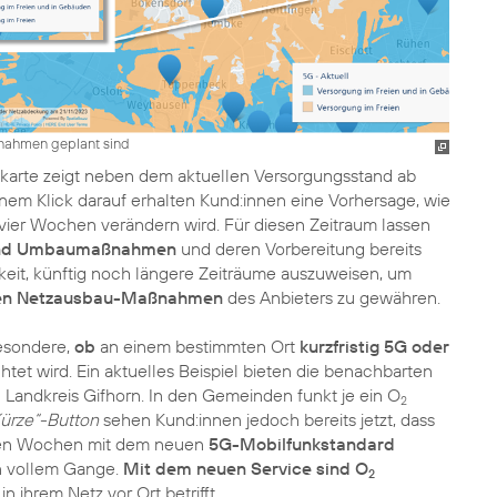
nahmen geplant sind
arte zeigt neben dem aktuellen Versorgungsstand ab
inem Klick darauf erhalten Kund:innen eine Vorhersage, wie
er Wochen verändern wird. Für diesen Zeitraum lassen
und Umbaumaßnahmen
und deren Vorbereitung bereits
keit, künftig noch längere Zeiträume auszuweisen, um
hen Netzausbau-Maßnahmen
des Anbieters zu gewähren.
esondere,
ob
an einem bestimmten Ort
kurzfristig 5G oder
htet wird. Ein aktuelles Beispiel bieten die benachbarten
andkreis Gifhorn. In den Gemeinden funkt je ein O
2
Kürze“-Button
sehen Kund:innen jedoch bereits jetzt, dass
den Wochen mit dem neuen
5G-Mobilfunkstandard
n vollem Gange.
Mit dem neuen Service sind O
2
n ihrem Netz vor Ort betrifft.