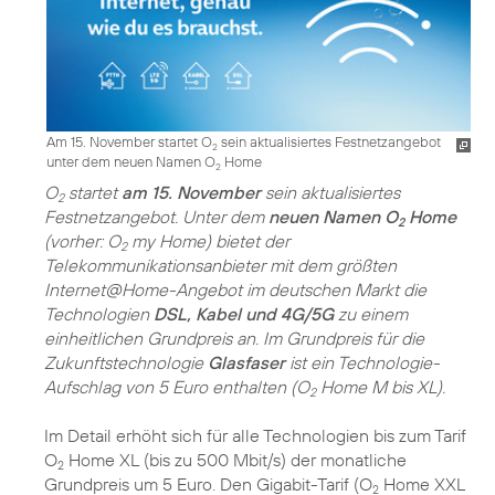
Am 15. November startet O
sein aktualisiertes Festnetzangebot
2
unter dem neuen Namen O
Home
2
O
startet
am 15. November
sein aktualisiertes
2
Festnetzangebot. Unter dem
neuen Namen O
Home
2
(vorher: O
my Home) bietet der
2
Telekommunikationsanbieter mit dem größten
Internet@Home-Angebot im deutschen Markt die
Technologien
DSL, Kabel und 4G/5G
zu einem
einheitlichen Grundpreis an. Im Grundpreis für die
Zukunftstechnologie
Glasfaser
ist ein Technologie-
Aufschlag von 5 Euro enthalten (O
Home M bis XL).
2
Im Detail erhöht sich für alle Technologien bis zum Tarif
O
Home XL (bis zu 500 Mbit/s) der monatliche
2
Grundpreis um 5 Euro. Den Gigabit-Tarif (O
Home XXL
2