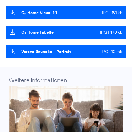
O
Home Visual 1:1
JPG | 191 kb
2
O
Home Tabelle
JPG | 470 kb
2
Verena Grundke - Portrait
JPG | 10 mb
Weitere Informationen