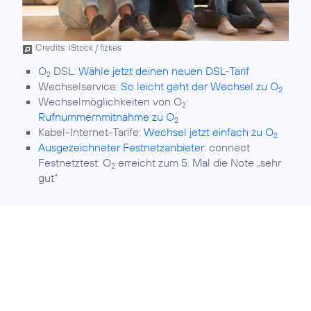
Credits: iStock / fizkes
O
DSL:
Wähle jetzt deinen neuen DSL-Tarif
2
Wechselservice:
So leicht geht der Wechsel zu O
2
Wechselmöglichkeiten von O
:
2
Rufnummernmitnahme zu O
2
Kabel-Internet-Tarife:
Wechsel jetzt einfach zu O
2
Ausgezeichneter Festnetzanbieter:
connect
Festnetztest: O
erreicht zum 5. Mal die Note „sehr
2
gut“