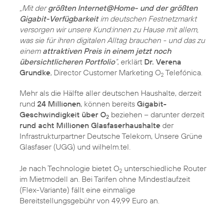
„Mit der
größten Internet@Home- und der größten
Gigabit-Verfügbarkeit
im deutschen Festnetzmarkt
versorgen wir unsere Kund:innen zu Hause mit allem,
was sie für ihren digitalen Alltag brauchen - und das zu
einem
attraktiven Preis in einem jetzt noch
übersichtlicheren Portfolio
“
, erklärt
Dr. Verena
Grundke
, Director Customer Marketing O
Telefónica.
2
Mehr als die Hälfte aller deutschen Haushalte, derzeit
rund
24 Millionen
, können bereits
Gigabit-
Geschwindigkeit über O
beziehen – darunter derzeit
2
rund acht Millionen Glasfaserhaushalte
der
Infrastrukturpartner Deutsche Telekom, Unsere Grüne
Glasfaser (UGG) und wilhelm.tel.
Je nach Technologie bietet O
unterschiedliche Router
2
im Mietmodell an. Bei Tarifen ohne Mindestlaufzeit
(Flex-Variante) fällt eine einmalige
Bereitstellungsgebühr von 49,99 Euro an.