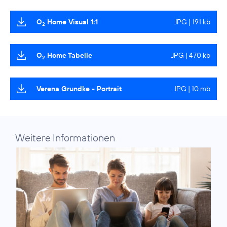
O
Home Visual 1:1
JPG | 191 kb
2
O
Home Tabelle
JPG | 470 kb
2
Verena Grundke - Portrait
JPG | 10 mb
Weitere Informationen