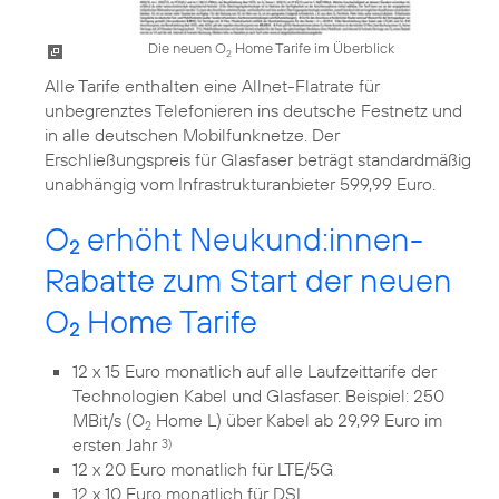
Die neuen O
Home Tarife im Überblick
2
Alle Tarife enthalten eine Allnet-Flatrate für
unbegrenztes Telefonieren ins deutsche Festnetz und
in alle deutschen Mobilfunknetze. Der
Erschließungspreis für Glasfaser beträgt standardmäßig
unabhängig vom Infrastrukturanbieter 599,99 Euro.
O
erhöht Neukund:innen-
2
Rabatte zum Start der neuen
O
Home Tarife
2
12 x 15 Euro monatlich auf alle Laufzeittarife der
Technologien Kabel und Glasfaser. Beispiel: 250
MBit/s (O
Home L) über Kabel ab 29,99 Euro im
2
ersten Jahr
3)
12 x 20 Euro monatlich für LTE/5G
12 x 10 Euro monatlich für DSL