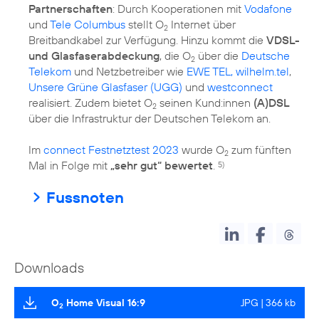
Partnerschaften
: Durch Kooperationen mit
Vodafone
und
Tele Columbus
stellt O
Internet über
2
Breitbandkabel zur Verfügung. Hinzu kommt die
VDSL-
und Glasfaserabdeckung
, die O
über die
Deutsche
2
Telekom
und Netzbetreiber wie
EWE TEL, wilhelm.tel
,
Unsere Grüne Glasfaser (UGG)
und
westconnect
realisiert. Zudem bietet O
seinen Kund:innen
(A)DSL
2
über die Infrastruktur der Deutschen Telekom an.
Im
connect Festnetztest 2023
wurde O
zum fünften
2
Mal in Folge mit
„sehr gut“ bewertet
.
5)
Fussnoten
Downloads
O
Home Visual 16:9
JPG | 366 kb
2