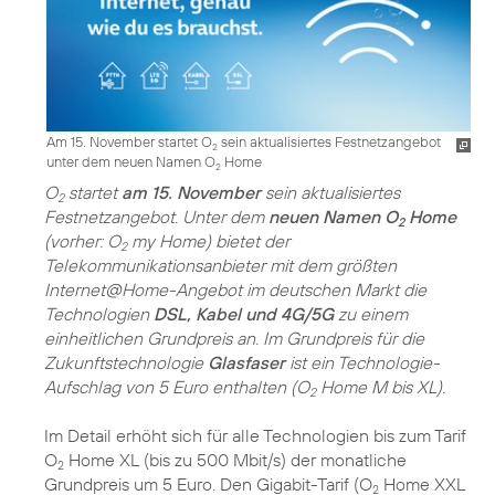
Am 15. November startet O
sein aktualisiertes Festnetzangebot
2
unter dem neuen Namen O
Home
2
O
startet
am 15. November
sein aktualisiertes
2
Festnetzangebot. Unter dem
neuen Namen O
Home
2
(vorher: O
my Home) bietet der
2
Telekommunikationsanbieter mit dem größten
Internet@Home-Angebot im deutschen Markt die
Technologien
DSL, Kabel und 4G/5G
zu einem
einheitlichen Grundpreis an. Im Grundpreis für die
Zukunftstechnologie
Glasfaser
ist ein Technologie-
Aufschlag von 5 Euro enthalten (O
Home M bis XL).
2
Im Detail erhöht sich für alle Technologien bis zum Tarif
O
Home XL (bis zu 500 Mbit/s) der monatliche
2
Grundpreis um 5 Euro. Den Gigabit-Tarif (O
Home XXL
2