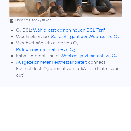
Credits: iStock / fizkes
O
DSL:
Wähle jetzt deinen neuen DSL-Tarif
2
Wechselservice:
So leicht geht der Wechsel zu O
2
Wechselmöglichkeiten von O
:
2
Rufnummernmitnahme zu O
2
Kabel-Internet-Tarife:
Wechsel jetzt einfach zu O
2
Ausgezeichneter Festnetzanbieter:
connect
Festnetztest: O
erreicht zum 5. Mal die Note „sehr
2
gut“