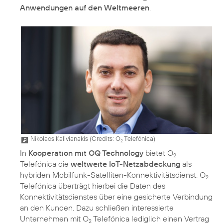
Anwendungen auf den Weltmeeren
.
Nikolaos Kalivianakis (
Credits: O
Telefónica
)
2
In
Kooperation mit OQ Technology
bietet O
2
Telefónica die
weltweite IoT-Netzabdeckung
als
hybriden Mobilfunk-Satelliten-Konnektivitätsdienst. O
2
Telefónica überträgt hierbei die Daten des
Konnektivitätsdienstes über eine gesicherte Verbindung
an den Kunden. Dazu schließen interessierte
Unternehmen mit O
Telefónica lediglich einen Vertrag
2