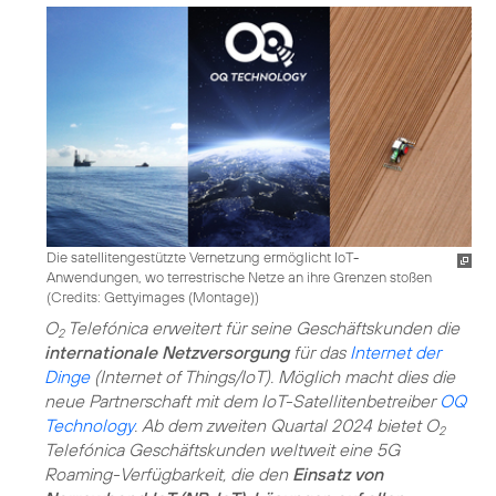
Die satellitengestützte Vernetzung ermöglicht IoT-
Anwendungen, wo terrestrische Netze an ihre Grenzen stoßen
(
Credits: Gettyimages (Montage)
)
O
Telefónica erweitert für seine Geschäftskunden die
2
internationale Netzversorgung
für das
Internet der
Dinge
(Internet of Things/IoT). Möglich macht dies die
neue Partnerschaft mit dem IoT-Satellitenbetreiber
OQ
Technology
. Ab dem zweiten Quartal 2024 bietet O
2
Telefónica Geschäftskunden weltweit eine 5G
Roaming-Verfügbarkeit, die den
Einsatz von