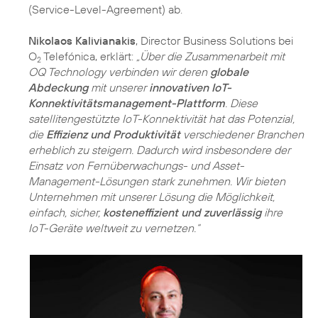
(Service-Level-Agreement) ab.
Nikolaos Kalivianakis
, Director Business Solutions bei
O
Telefónica, erklärt:
„Über die Zusammenarbeit mit
2
OQ Technology verbinden wir deren
globale
Abdeckung
mit unserer
innovativen IoT-
Konnektivitätsmanagement-Plattform
. Diese
satellitengestützte IoT-Konnektivität hat das Potenzial,
die
Effizienz und Produktivität
verschiedener Branchen
erheblich zu steigern. Dadurch wird insbesondere der
Einsatz von Fernüberwachungs- und Asset-
Management-Lösungen stark zunehmen. Wir bieten
Unternehmen mit unserer Lösung die Möglichkeit,
einfach, sicher,
kosteneffizient und zuverlässig
ihre
IoT-Geräte weltweit zu vernetzen.“