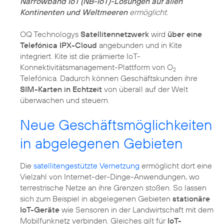
Narrowband IoT (NB-IoT)-Lösungen auf allen
Kontinenten und Weltmeeren
ermöglicht.
OQ Technologys
Satellitennetzwerk
wird
über eine
Telefónica IPX-Cloud
angebunden und in Kite
integriert. Kite ist die prämierte IoT-
Konnektivitätsmanagement-Plattform von O
2
Telefónica. Dadurch können Geschäftskunden ihre
SIM-Karten in Echtzeit
von überall auf der Welt
überwachen und steuern.
Neue Geschäftsmöglichkeiten
in abgelegenen Gebieten
Die
satellitengestützte Vernetzung
ermöglicht dort eine
Vielzahl von Internet-der-Dinge-Anwendungen, wo
terrestrische Netze an ihre Grenzen stoßen. So lassen
sich zum Beispiel in abgelegenen Gebieten
stationäre
IoT-Geräte
wie Sensoren in der Landwirtschaft mit dem
Mobilfunknetz verbinden. Gleiches gilt für
IoT-