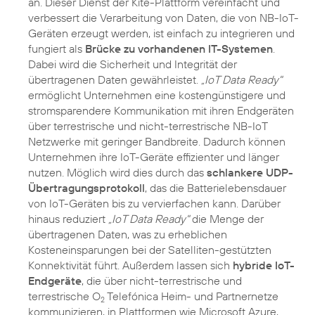
an. Dieser Dienst der Kite-Plattform vereinfacht und
verbessert die Verarbeitung von Daten, die von NB-IoT-
Geräten erzeugt werden, ist einfach zu integrieren und
fungiert als
Brücke zu vorhandenen IT-Systemen
.
Dabei wird die Sicherheit und Integrität der
übertragenen Daten gewährleistet.
„IoT Data Ready"
ermöglicht Unternehmen eine kostengünstigere und
stromsparendere Kommunikation mit ihren Endgeräten
über terrestrische und nicht-terrestrische NB-IoT
Netzwerke mit geringer Bandbreite. Dadurch können
Unternehmen ihre IoT-Geräte effizienter und länger
nutzen. Möglich wird dies durch das
schlankere UDP-
Übertragungsprotokoll
, das die Batterielebensdauer
von IoT-Geräten bis zu vervierfachen kann. Darüber
hinaus reduziert
„IoT Data Ready"
die Menge der
übertragenen Daten, was zu erheblichen
Kosteneinsparungen bei der Satelliten-gestützten
Konnektivität führt. Außerdem lassen sich
hybride IoT-
Endgeräte
, die über nicht-terrestrische und
terrestrische O
Telefónica Heim- und Partnernetze
2
kommunizieren, in Plattformen wie Microsoft Azure,