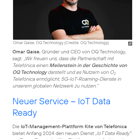
Omar Qaise, OQ Technology (
Credits: OQ Technology
)
Omar Qaise
, Gründer und CEO von OQ Technology,
sagt:
„Wir freuen uns, dass die Partnerschaft mit
Telefónica einen
Meilenstein in der Geschichte von
OQ Technology
darstellt und es Nutzern von O
2
Telefónica ermöglicht, 5G-IoT-Roaming-Dienste in
unserem globalen Netzwerk zu nutzen.“
Neuer Service – IoT Data
Ready
Die
IoT-Management-Plattform Kite von Telefónica
bietet Anfang 2024 den neuen Dienst
„IoT Data Ready"