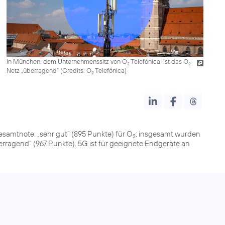
In München, dem Unternehmenssitz von O
Telefónica, ist das O
2
2
Netz „überragend“ (
Credits: O
Telefónica
)
2
samtnote: „sehr gut“ (895 Punkte) für O
; insgesamt wurden
2
erragend“ (967 Punkte). 5G ist für geeignete Endgeräte an