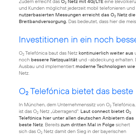
Zudem erreicht das
O
Netz mit 4G/LTE
eine Bevölkeru
2
und Kunden möglichst jederzeit mobil telefonieren und
nutzerbasierten Messungen erreicht das O
Netz die
2
Breitbandversorgung.
Das bedeutet, dass hier die me
Investitionen in ein noch bess
O
Telefónica baut das Netz
kontinuierlich weiter aus
u
2
noch
bessere Netzqualität
und -abdeckung erhalten. 
Ausbau und implementiert
moderne Technologien wie C
Netz.
O
Telefónica bietet das best
2
In München, dem Unternehmenssitz von O
Telefónica,
2
ist das O
Netz „überragend“:
Laut connect bietet O
2
2
Telefónica hier unter allen deutschen Anbietern das
beste Netz
. Bereits
zum dritten Mal in Folge
sichert
sich das O
Netz damit den Sieg in der bayerischen
2