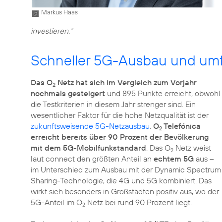
Markus Haas
investieren.“
Schneller 5G-Ausbau und um
Das O
Netz hat sich im Vergleich zum Vorjahr
2
nochmals gesteigert
und 895 Punkte erreicht, obwohl
die Testkriterien in diesem Jahr strenger sind. Ein
wesentlicher Faktor für die hohe Netzqualität ist der
zukunftsweisende 5G-Netzausbau
.
O
Telefónica
2
erreicht bereits über 90 Prozent der Bevölkerung
mit dem 5G-Mobilfunkstandard
. Das O
Netz weist
2
laut connect den größten Anteil an
echtem 5G
aus –
im Unterschied zum Ausbau mit der Dynamic Spectrum
Sharing-Technologie, die 4G und 5G kombiniert. Das
wirkt sich besonders in Großstädten positiv aus, wo der
5G-Anteil im O
Netz bei rund 90 Prozent liegt.
2