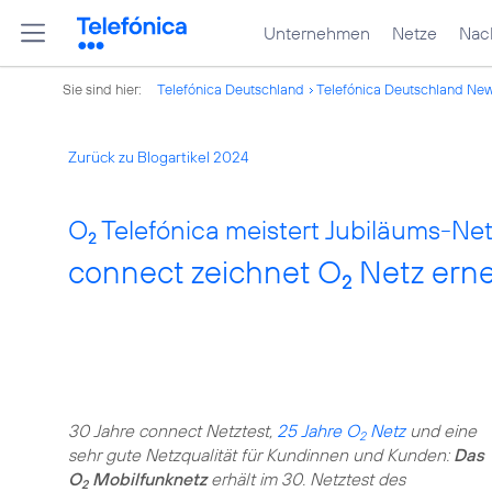
Unternehmen
Netze
Nach
Sie sind hier:
Telefónica Deutschland
Telefónica Deutschland Ne
Zurück zu Blogartikel 2024
O
Telefónica meistert Jubiläums-Net
2
connect zeichnet O
Netz erne
2
30 Jahre connect Netztest,
25 Jahre O
Netz
und eine
2
sehr gute Netzqualität für Kundinnen und Kunden:
Das
O
Mobilfunknetz
erhält im 30. Netztest des
2