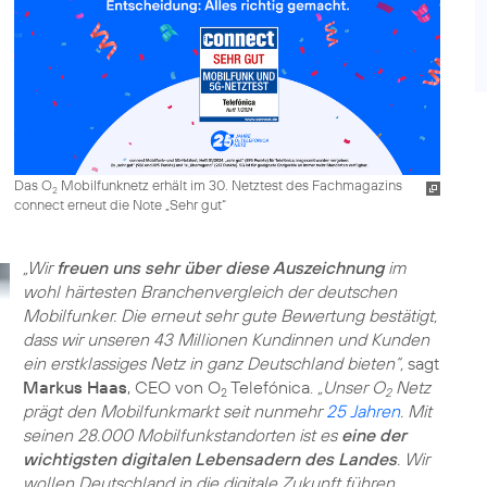
Das O
Mobilfunknetz erhält im 30. Netztest des Fachmagazins
2
connect erneut die Note „Sehr gut“
„Wir
freuen uns sehr über diese Auszeichnung
im
wohl härtesten Branchenvergleich der deutschen
Mobilfunker. Die erneut sehr gute Bewertung bestätigt,
dass wir unseren 43 Millionen Kundinnen und Kunden
ein erstklassiges Netz in ganz Deutschland bieten“,
sagt
Markus Haas
, CEO von O
Telefónica.
„Unser O
Netz
2
2
prägt den Mobilfunkmarkt seit nunmehr
25 Jahren
. Mit
seinen 28.000 Mobilfunkstandorten ist es
eine der
wichtigsten digitalen Lebensadern des Landes
. Wir
wollen Deutschland in die digitale Zukunft führen.