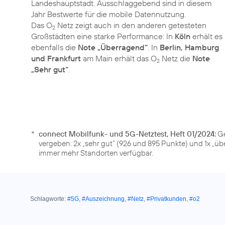
Landeshauptstadt. Ausschlaggebend sind in diesem
Jahr Bestwerte für die mobile Datennutzung.
Das O
Netz zeigt auch in den anderen getesteten
2
Großstädten eine starke Performance: In
Köln
erhält es
ebenfalls die
Note „Überragend“
. In
Berlin, Hamburg
und Frankfurt
am Main erhält das O
Netz die
Note
2
„Sehr gut“
.
*
connect Mobilfunk- und 5G-Netztest, Heft 01/2024:
Ge
vergeben: 2x „sehr gut“ (926 und 895 Punkte) und 1x „üb
immer mehr Standorten verfügbar.
Schlagworte:
#5G
,
#Auszeichnung
,
#Netz
,
#Privatkunden
,
#o2