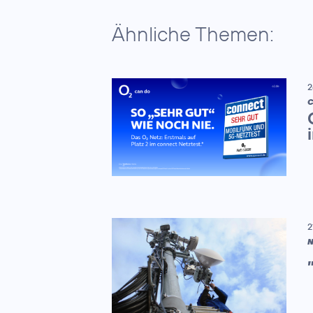
Ähnliche Themen:
2
C
2
N