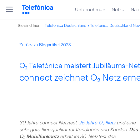
Unternehmen
Netze
Nach
Sie sind hier:
Telefónica Deutschland
Telefónica Deutschland Ne
Zurück zu Blogartikel 2023
O
Telefónica meistert Jubiläums-Net
2
connect zeichnet O
Netz erne
2
30 Jahre connect Netztest,
25 Jahre O
Netz
und eine
2
sehr gute Netzqualität für Kundinnen und Kunden:
Das
O
Mobilfunknetz
erhält im 30. Netztest des
2