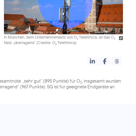
In München, dem Unternehmenssitz von O
Telefónica, ist das O
2
2
Netz „überragend“ (
Credits: O
Telefónica
)
2
samtnote: „sehr gut“ (895 Punkte) für O
; insgesamt wurden
2
erragend“ (967 Punkte). 5G ist für geeignete Endgeräte an