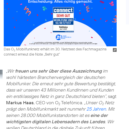
Das O
Mobilfunknetz erhält im 30. Netztest des Fachmagazins
2
connect erneut die Note „Sehr gut“
„Wir
freuen uns sehr über diese Auszeichnung
im
wohl härtesten Branchenvergleich der deutschen
Mobilfunker. Die erneut sehr gute Bewertung bestätigt,
dass wir unseren 43 Millionen Kundinnen und Kunden
ein erstklassiges Netz in ganz Deutschland bieten“,
sagt
Markus Haas
, CEO von O
Telefónica.
„Unser O
Netz
2
2
prägt den Mobilfunkmarkt seit nunmehr
25 Jahren
. Mit
seinen 28.000 Mobilfunkstandorten ist es
eine der
wichtigsten digitalen Lebensadern des Landes
. Wir
wollen Deutschland in die digitale Zukunft führen.