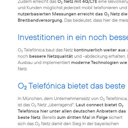
Zudem erreicht das
O
Netz mit 4G/LTE
eine Bevölkeru
2
und Kunden möglichst jederzeit mobil telefonieren und
nutzerbasierten Messungen erreicht das O
Netz die
2
Breitbandversorgung.
Das bedeutet, dass hier die me
Investitionen in ein noch bess
O
Telefónica baut das Netz
kontinuierlich weiter aus
u
2
noch
bessere Netzqualität
und -abdeckung erhalten. 
Ausbau und implementiert
moderne Technologien wie C
Netz.
O
Telefónica bietet das best
2
In München, dem Unternehmenssitz von O
Telefónica,
2
ist das O
Netz „überragend“:
Laut connect bietet O
2
2
Telefónica hier unter allen deutschen Anbietern das
beste Netz
. Bereits
zum dritten Mal in Folge
sichert
sich das O
Netz damit den Sieg in der bayerischen
2