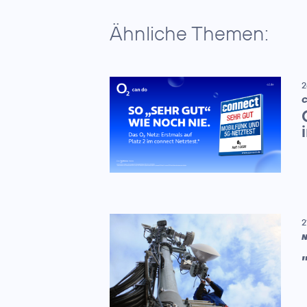
Ähnliche Themen:
2
C
2
N