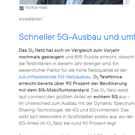
Markus Haas
investieren.“
Schneller 5G-Ausbau und um
Das O
Netz hat sich im Vergleich zum Vorjahr
2
nochmals gesteigert
und 895 Punkte erreicht, obwohl
die Testkriterien in diesem Jahr strenger sind. Ein
wesentlicher Faktor für die hohe Netzqualität ist der
zukunftsweisende 5G-Netzausbau
.
O
Telefónica
2
erreicht bereits über 90 Prozent der Bevölkerung
mit dem 5G-Mobilfunkstandard
. Das O
Netz weist
2
laut connect den größten Anteil an
echtem 5G
aus –
im Unterschied zum Ausbau mit der Dynamic Spectrum
Sharing-Technologie, die 4G und 5G kombiniert. Das
wirkt sich besonders in Großstädten positiv aus, wo der
5G-Anteil im O
Netz bei rund 90 Prozent liegt.
2