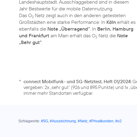
Landeshauptstadt. Ausschlaggebend sind in diesem
Jahr Bestwerte für die mobile Datennutzung.
Das O
Netz zeigt auch in den anderen getesteten
2
Großstädten eine starke Performance: In
Köln
erhält es
ebenfalls die
Note „Überragend“
. In
Berlin, Hamburg
und Frankfurt
am Main erhält das O
Netz die
Note
2
„Sehr gut“
.
*
connect Mobilfunk- und 5G-Netztest, Heft 01/2024:
Ge
vergeben: 2x „sehr gut“ (926 und 895 Punkte) und 1x „üb
immer mehr Standorten verfügbar.
Schlagworte:
#5G
,
#Auszeichnung
,
#Netz
,
#Privatkunden
,
#o2