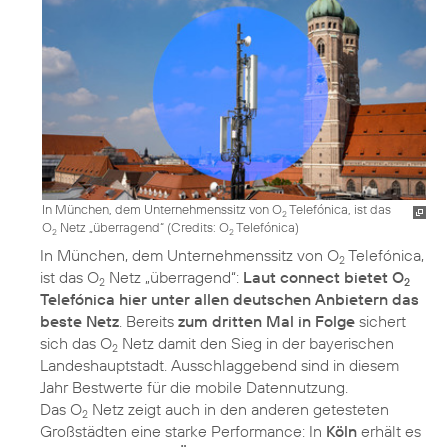
In München, dem Unternehmenssitz von O
Telefónica, ist das
2
O
Netz „überragend“ (
Credits: O
Telefónica
)
2
2
In München, dem Unternehmenssitz von O
Telefónica,
2
ist das O
Netz „überragend“:
Laut connect bietet O
2
2
Telefónica hier unter allen deutschen Anbietern das
beste Netz
. Bereits
zum dritten Mal in Folge
sichert
sich das O
Netz damit den Sieg in der bayerischen
2
Landeshauptstadt. Ausschlaggebend sind in diesem
Jahr Bestwerte für die mobile Datennutzung.
Das O
Netz zeigt auch in den anderen getesteten
2
Großstädten eine starke Performance: In
Köln
erhält es