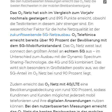
Bei den nutzerbasierten Messungen erreicht das O
Netz die
2
besten Reichweiten in der mobilen Breitbandversorgung
Das O
Netz hat sich im Vergleich zum Vorjahr
2
nochmals gesteigert
und 895 Punkte erreicht, obwohl
die Testkriterien in diesem Jahr strenger sind. Ein
wesentlicher Faktor für die hohe Netzqualität ist der
zukunftsweisende 5G-Netzausbau
.
O
Telefónica
2
erreicht bereits über 90 Prozent der Bevölkerung mit
dem 5G-Mobilfunkstandard
. Das O
Netz weist laut
2
connect den größten Anteil an
echtem 5G
aus – im
Unterschied zum Ausbau mit der Dynamic Spectrum
Sharing-Technologie, die 4G und 5G kombiniert. Das
wirkt sich besonders in Großstädten positiv aus, wo der
5G-Anteil im O
Netz bei rund 90 Prozent liegt.
2
Zudem erreicht das
O
Netz mit 4G/LTE
eine
2
Bevölkerungsabdeckung von rund 100 Prozent, sodass
Kundinnen und Kunden möglichst jederzeit mobil
telefonieren und ihre
digitalen Anwendungen
nutzen
können.
Bei den nutzerbasierten Messungen erreicht
das O
Netz die besten Reichweiten in der mobilen