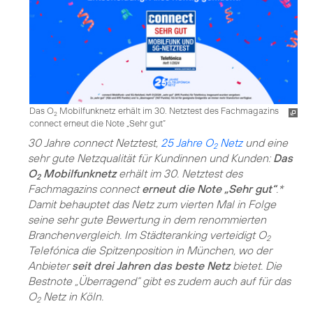
Das O
Mobilfunknetz erhält im 30. Netztest des Fachmagazins
2
connect erneut die Note „Sehr gut“
30 Jahre connect Netztest,
25 Jahre O
Netz
und eine
2
sehr gute Netzqualität für Kundinnen und Kunden:
Das
O
Mobilfunknetz
erhält im 30. Netztest des
2
Fachmagazins connect
erneut die Note „Sehr gut“
.*
Damit behauptet das Netz zum vierten Mal in Folge
seine sehr gute Bewertung in dem renommierten
Branchenvergleich. Im Städteranking verteidigt O
2
Telefónica die Spitzenposition in München, wo der
Anbieter
seit drei Jahren das beste Netz
bietet. Die
Bestnote „Überragend“ gibt es zudem auch auf für das
O
Netz in Köln.
2