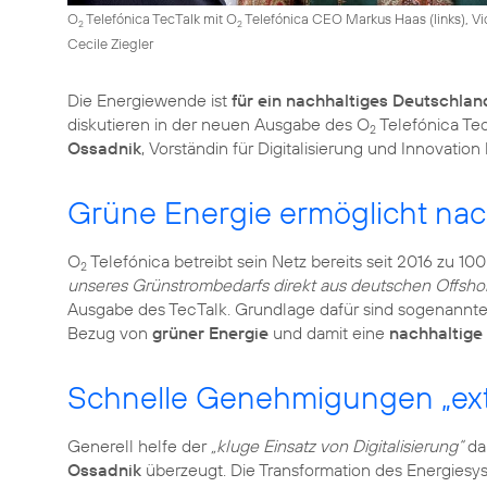
O
Telefónica TecTalk mit O
Telefónica CEO Markus Haas (links), Vic
2
2
Cecile Ziegler
Die Energiewende ist
für ein nachhaltiges Deutschlan
diskutieren in der neuen Ausgabe des O
Telefónica Te
2
Ossadnik
, Vorständin für Digitalisierung und Innovation
Grüne Energie ermöglicht nach
O
Telefónica betreibt sein Netz bereits seit 2016 zu 1
2
unseres Grünstrombedarfs direkt aus deutschen Offsho
Ausgabe des TecTalk. Grundlage dafür sind sogenannt
Bezug von
grüner Energie
und damit eine
nachhaltige 
Schnelle Genehmigungen „ext
Generell helfe der
„kluge Einsatz von Digitalisierung“
dab
Ossadnik
überzeugt. Die Transformation des Energiesy