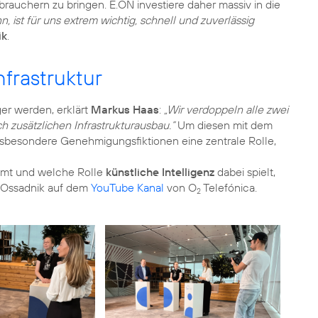
rauchern zu bringen. E.ON investiere daher massiv in die
, ist für uns extrem wichtig, schnell und zuverlässig
ik
.
frastruktur
ger werden, erklärt
Markus Haas
:
„Wir verdoppeln alle zwei
ch zusätzlichen Infrastrukturausbau.“
Um diesen mit dem
sbesondere Genehmigungsfiktionen eine zentrale Rolle,
mmt und welche Rolle
künstliche Intelligenz
dabei spielt,
a Ossadnik auf dem
YouTube Kanal
von O
Telefónica.
2