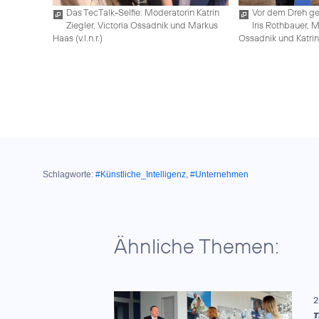
Das TecTalk-Selfie: Moderatorin Katrin
Vor dem Dreh geh
Ziegler, Victoria Ossadnik und Markus
Iris Rothbauer, 
Haas (v.l.n.r.)
Ossadnik und Katrin Z
Schlagworte:
#Künstliche_Intelligenz
,
#Unternehmen
Ähnliche Themen:
2
T