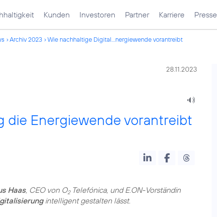
haltigkeit
Kunden
Investoren
Partner
Karriere
Presse
ws
Archiv 2023
Wie nachhaltige Digital...nergiewende vorantreibt
28.11.2023
ng die Energiewende vorantreibt
us Haas
, CEO von O
Telefónica, und E.ON-Vorständin
2
italisierung
intelligent gestalten lässt.