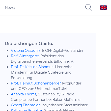
News
Die bisherigen Gäste:
Victoria Ossadnik
, E.ON-Digital-Vorständin
Ralf Wintergerst
, Präsident des
Digitalbanchenverbands Bitkom e. V.
Prof. Dr. Kristina Sinemus
, Hessische
Ministerin für Digitale Strategie und
Entwicklung
Prof. Helmut Schönenberger
, Mitgründer
und CEO von UnternehmerTUM
Anahita Thoms
, Sustainability & Trade
Compliance Partner bei Baker McKenzie
Georg Eisenreich
, bayerischer Staatsminister
Katharina Schulze
, Grünen-Politikerin