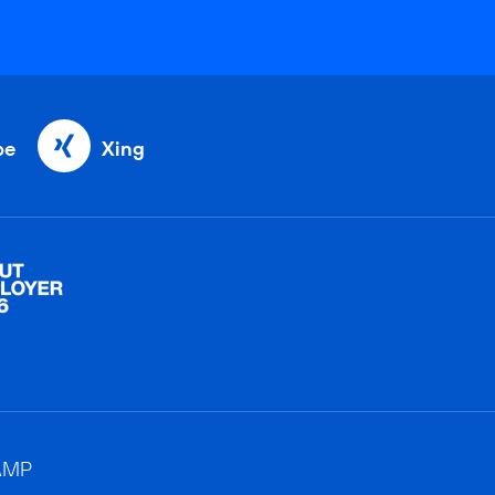
be
Xing
AMP