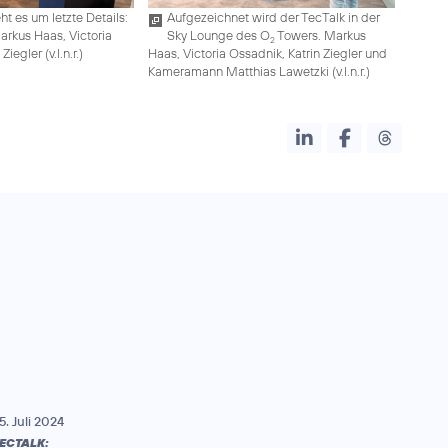
t es um letzte Details:
Aufgezeichnet wird der TecTalk in der
Markus Haas, Victoria
Sky Lounge des O
Towers. Markus
2
iegler (v.l.n.r.)
Haas, Victoria Ossadnik, Katrin Ziegler und
Kameramann Matthias Lawetzki (v.l.n.r.)
5. Juli 2024
ECTALK: