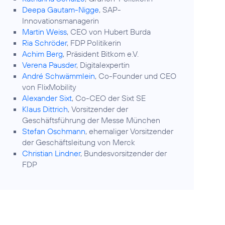
Deepa Gautam-Nigge
, SAP-
Innovationsmanagerin
Martin Weiss
, CEO von Hubert Burda
Ria Schröder
, FDP Politikerin
Achim Berg
, Präsident Bitkom e.V.
Verena Pausder
, Digitalexpertin
André Schwämmlein
, Co-Founder und CEO
von FlixMobility
Alexander Sixt
, Co-CEO der Sixt SE
Klaus Dittrich
, Vorsitzender der
Geschäftsführung der Messe München
Stefan Oschmann
, ehemaliger Vorsitzender
der Geschäftsleitung von Merck
Christian Lindner
, Bundesvorsitzender der
FDP