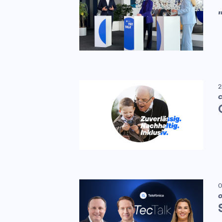
2
C
0