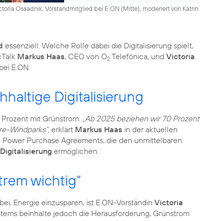
toria Ossadnik, Vorstandmitglied bei E.ON (Mitte), moderiert von Katrin
d
essenziell. Welche Rolle dabei die Digitalisierung spielt,
cTalk
Markus Haas
, CEO von O
Telefónica, und
Victoria
2
 bei E.ON.
haltige Digitalisierung
00 Prozent mit Grünstrom.
„Ab 2025 beziehen wir 70 Prozent
re-Windparks“,
erklärt
Markus Haas
in der aktuellen
e Power Purchase Agreements, die den unmittelbaren
Digitalisierung
ermöglichen.
rem wichtig“
ei, Energie einzusparen, ist E.ON-Vorständin
Victoria
stems beinhalte jedoch die Herausforderung, Grünstrom