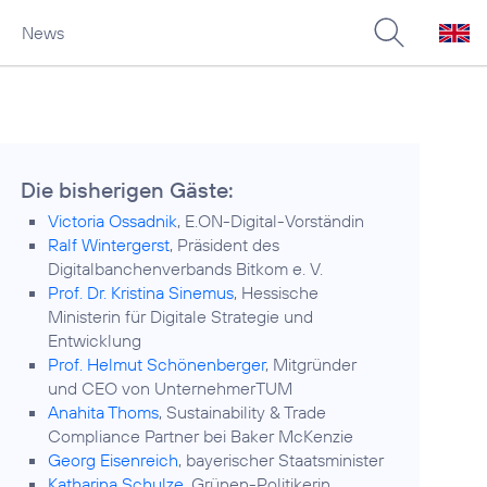
News
Die bisherigen Gäste:
Victoria Ossadnik
, E.ON-Digital-Vorständin
Ralf Wintergerst
, Präsident des
Digitalbanchenverbands Bitkom e. V.
Prof. Dr. Kristina Sinemus
, Hessische
Ministerin für Digitale Strategie und
Entwicklung
Prof. Helmut Schönenberger
, Mitgründer
und CEO von UnternehmerTUM
Anahita Thoms
, Sustainability & Trade
Compliance Partner bei Baker McKenzie
Georg Eisenreich
, bayerischer Staatsminister
Katharina Schulze
, Grünen-Politikerin