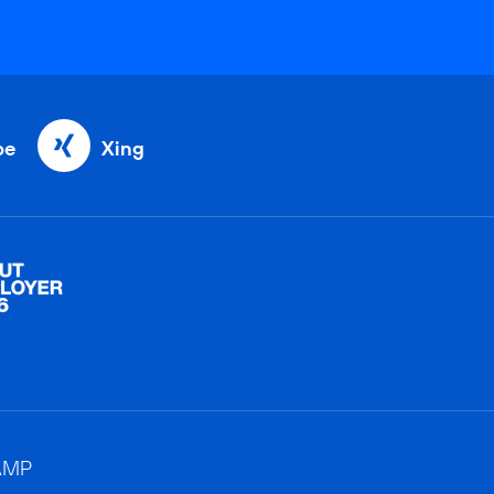
be
Xing
AMP