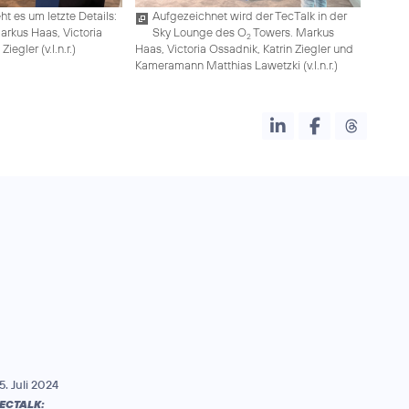
t es um letzte Details:
Aufgezeichnet wird der TecTalk in der
Markus Haas, Victoria
Sky Lounge des O
Towers. Markus
2
iegler (v.l.n.r.)
Haas, Victoria Ossadnik, Katrin Ziegler und
Kameramann Matthias Lawetzki (v.l.n.r.)
5. Juli 2024
ECTALK: