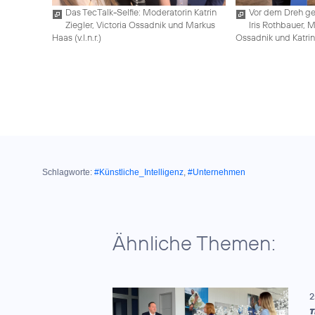
Das TecTalk-Selfie: Moderatorin Katrin
Vor dem Dreh geh
Ziegler, Victoria Ossadnik und Markus
Iris Rothbauer, 
Haas (v.l.n.r.)
Ossadnik und Katrin Z
Schlagworte:
#Künstliche_Intelligenz
,
#Unternehmen
Ähnliche Themen:
2
T