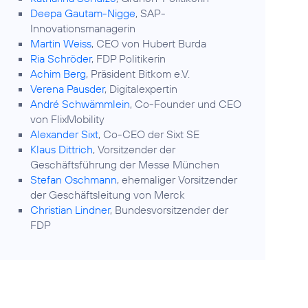
Deepa Gautam-Nigge
, SAP-
Innovationsmanagerin
Martin Weiss
, CEO von Hubert Burda
Ria Schröder
, FDP Politikerin
Achim Berg
, Präsident Bitkom e.V.
Verena Pausder
, Digitalexpertin
André Schwämmlein
, Co-Founder und CEO
von FlixMobility
Alexander Sixt
, Co-CEO der Sixt SE
Klaus Dittrich
, Vorsitzender der
Geschäftsführung der Messe München
Stefan Oschmann
, ehemaliger Vorsitzender
der Geschäftsleitung von Merck
Christian Lindner
, Bundesvorsitzender der
FDP