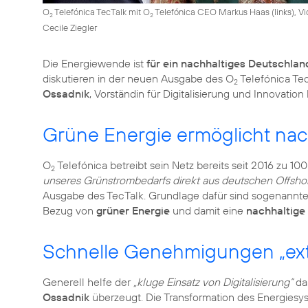
O
Telefónica TecTalk mit O
Telefónica CEO Markus Haas (links), Vic
2
2
Cecile Ziegler
Die Energiewende ist
für ein nachhaltiges Deutschlan
diskutieren in der neuen Ausgabe des O
Telefónica Te
2
Ossadnik
, Vorständin für Digitalisierung und Innovation
Grüne Energie ermöglicht nach
O
Telefónica betreibt sein Netz bereits seit 2016 zu 1
2
unseres Grünstrombedarfs direkt aus deutschen Offsho
Ausgabe des TecTalk. Grundlage dafür sind sogenannt
Bezug von
grüner Energie
und damit eine
nachhaltige 
Schnelle Genehmigungen „ext
Generell helfe der
„kluge Einsatz von Digitalisierung“
dab
Ossadnik
überzeugt. Die Transformation des Energiesy