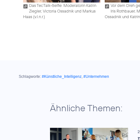
Das TecTalk-Selfie: Moderatorin Katrin
Vor dem Dreh geh
Ziegler, Victoria Ossadnik und Markus
Iris Rothbauer, 
Haas (v.l.n.r.)
Ossadnik und Katrin Z
Schlagworte:
#Künstliche_Intelligenz
,
#Unternehmen
Ähnliche Themen:
2
T