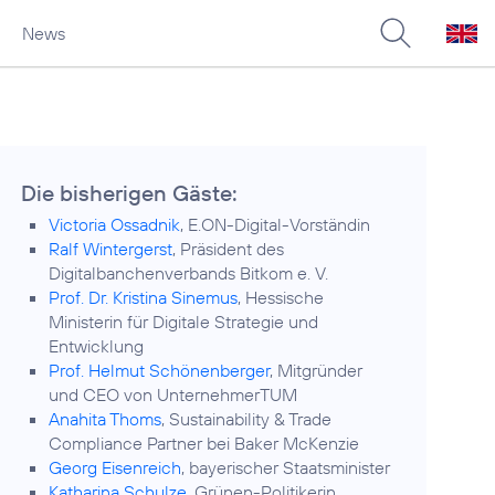
News
Die bisherigen Gäste:
Victoria Ossadnik
, E.ON-Digital-Vorständin
Ralf Wintergerst
, Präsident des
Digitalbanchenverbands Bitkom e. V.
Prof. Dr. Kristina Sinemus
, Hessische
Ministerin für Digitale Strategie und
Entwicklung
Prof. Helmut Schönenberger
, Mitgründer
und CEO von UnternehmerTUM
Anahita Thoms
, Sustainability & Trade
Compliance Partner bei Baker McKenzie
Georg Eisenreich
, bayerischer Staatsminister
Katharina Schulze
, Grünen-Politikerin