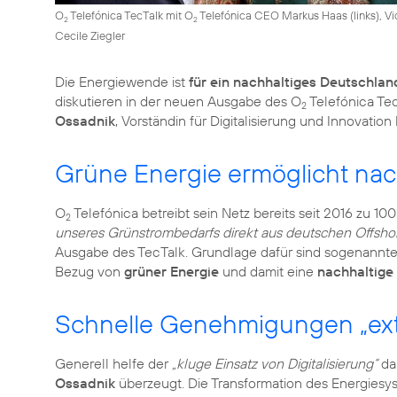
O
Telefónica TecTalk mit O
Telefónica CEO Markus Haas (links), Vic
2
2
Cecile Ziegler
Die Energiewende ist
für ein nachhaltiges Deutschlan
diskutieren in der neuen Ausgabe des O
Telefónica Te
2
Ossadnik
, Vorständin für Digitalisierung und Innovation
Grüne Energie ermöglicht nach
O
Telefónica betreibt sein Netz bereits seit 2016 zu 1
2
unseres Grünstrombedarfs direkt aus deutschen Offsho
Ausgabe des TecTalk. Grundlage dafür sind sogenannt
Bezug von
grüner Energie
und damit eine
nachhaltige 
Schnelle Genehmigungen „ext
Generell helfe der
„kluge Einsatz von Digitalisierung“
dab
Ossadnik
überzeugt. Die Transformation des Energiesy