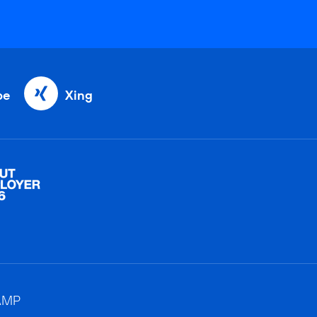
be
Xing
AMP