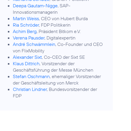
Deepa Gautam-Nigge
, SAP-
Innovationsmanagerin
Martin Weiss
, CEO von Hubert Burda
Ria Schröder
, FDP Politikerin
Achim Berg
, Präsident Bitkom e.V.
Verena Pausder
, Digitalexpertin
André Schwämmlein
, Co-Founder und CEO
von FlixMobility
Alexander Sixt
, Co-CEO der Sixt SE
Klaus Dittrich
, Vorsitzender der
Geschäftsführung der Messe München
Stefan Oschmann
, ehemaliger Vorsitzender
der Geschäftsleitung von Merck
Christian Lindner
, Bundesvorsitzender der
FDP