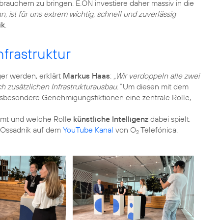
rauchern zu bringen. E.ON investiere daher massiv in die
, ist für uns extrem wichtig, schnell und zuverlässig
ik
.
frastruktur
ger werden, erklärt
Markus Haas
:
„Wir verdoppeln alle zwei
ch zusätzlichen Infrastrukturausbau.“
Um diesen mit dem
sbesondere Genehmigungsfiktionen eine zentrale Rolle,
mmt und welche Rolle
künstliche Intelligenz
dabei spielt,
a Ossadnik auf dem
YouTube Kanal
von O
Telefónica.
2