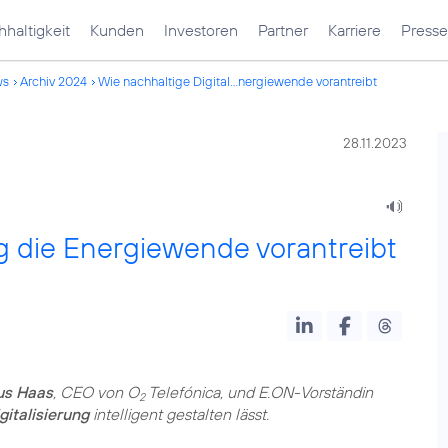
haltigkeit
Kunden
Investoren
Partner
Karriere
Presse
ws
Archiv 2024
Wie nachhaltige Digital...nergiewende vorantreibt
28.11.2023
ng die Energiewende vorantreibt
us Haas
, CEO von O
Telefónica, und E.ON-Vorständin
2
italisierung
intelligent gestalten lässt.