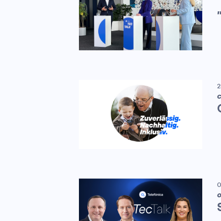
2
C
0