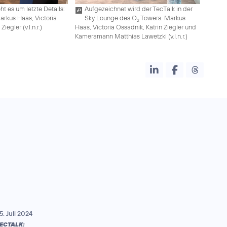
t es um letzte Details:
Aufgezeichnet wird der TecTalk in der
Markus Haas, Victoria
Sky Lounge des O
Towers. Markus
2
iegler (v.l.n.r.)
Haas, Victoria Ossadnik, Katrin Ziegler und
Kameramann Matthias Lawetzki (v.l.n.r.)
5. Juli 2024
ECTALK: