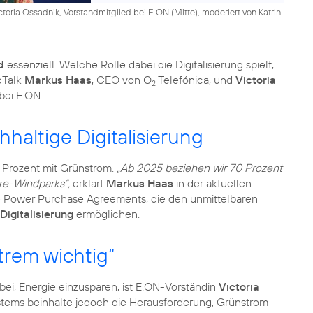
toria Ossadnik, Vorstandmitglied bei E.ON (Mitte), moderiert von Katrin
d
essenziell. Welche Rolle dabei die Digitalisierung spielt,
cTalk
Markus Haas
, CEO von O
Telefónica, und
Victoria
2
 bei E.ON.
haltige Digitalisierung
00 Prozent mit Grünstrom.
„Ab 2025 beziehen wir 70 Prozent
re-Windparks“,
erklärt
Markus Haas
in der aktuellen
e Power Purchase Agreements, die den unmittelbaren
Digitalisierung
ermöglichen.
rem wichtig“
ei, Energie einzusparen, ist E.ON-Vorständin
Victoria
stems beinhalte jedoch die Herausforderung, Grünstrom