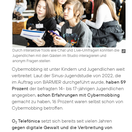
Durch interaktive Tools wie Chat und Live-Umfragen konnten die
Jugendlichen mit den Gästen im Studio interagieren und
anonym Fragen stellen
Cybermobbing ist unter Kindern und Jugendlichen weit
verbreitet. Laut der Sinus-Jugendstudie von 2022, die
im Auftrag von BARMER durchgeführt wurde,
haben 59
Prozent
der befragten 14- bis 17-jährigen Jugendlichen
angegeben,
schon Erfahrungen mit Cybermobbing
gemacht zu haben, 16 Prozent waren selbst schon von
Cybermobbing betroffen.
O
Telefónica
setzt sich bereits seit vielen Jahren
2
gegen digitale Gewalt und die Verbreitung von