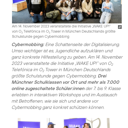
Am 14. November 2023 veranstaltete die Initiative „WAKE UP!“
von O
Telefónica im O
Tower in München Deutschlands größte
2
2
Schulstunde gegen Cybermobbing
Cybermobbing:
Eine Schattenseite der Digitalisierung.
Umso wichtiger ist es, Jugendliche aufzuklären und
ganz konkrete Hilfestellung zu geben. Am 14. November
2023 veranstaltete die Initiative „WAKE UP!“ von O
2
Telefónica im O
Tower in München Deutschlands
2
größte Schulstunde gegen Cybermobbing.
Drei
Münchner Schulklassen vor Ort und mehr als 7.000
online zugeschaltete Schüler:innen
der 7. bis 9. Klasse
erlebten in interaktiven Workshops und im Austausch
mit Betroffenen, wie sie sich und andere vor
Cybermobbing ganz konkret schützen können.