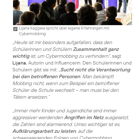
Lijana Kaggwa spricht über eigene Erfahrungen mit
Cybermobbing
„Heute ist mir besonders aufgefallen, dass den
Schülerinnen und Schülern
Zusammenhalt ganz
wichtig
ist, um Cybermobbing zu verhindern“
, sagt
Lijana
, Autorin und Influencerin. Den Schülerinnen und
Schülern gibt sie mit:
„
Sucht nicht die Verantwortung
bei den betroffenen Personen
. Man bekämpft
Mobbing nicht, wenn zum Beispiel ein betroffener
Schüler die Schule wechselt – man muss bei den
Tätern ansetzen.“
„Immer mehr Kinder und Jugendliche sind immer
aggressiver werdenden
Angriffen im Netz
ausgesetzt,
die Zahlen sind alarmierend. Umso wichtiger ist es,
Aufklärungsarbeit zu leisten
, auf die
schwerwiegenden Folgen von Cybermobbing