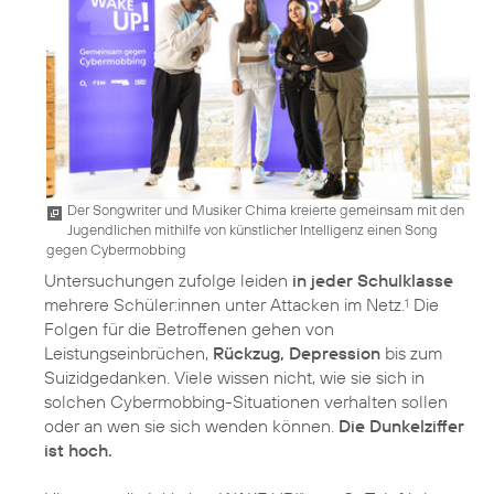
Der Songwriter und Musiker Chima kreierte gemeinsam mit den
Jugendlichen mithilfe von künstlicher Intelligenz einen Song
gegen Cybermobbing
Untersuchungen zufolge leiden
in jeder Schulklasse
mehrere Schüler:innen unter Attacken im Netz.
Die
1
Folgen für die Betroffenen gehen von
Leistungseinbrüchen,
Rückzug, Depression
bis zum
Suizidgedanken. Viele wissen nicht, wie sie sich in
solchen Cybermobbing-Situationen verhalten sollen
oder an wen sie sich wenden können.
Die Dunkelziffer
ist hoch.