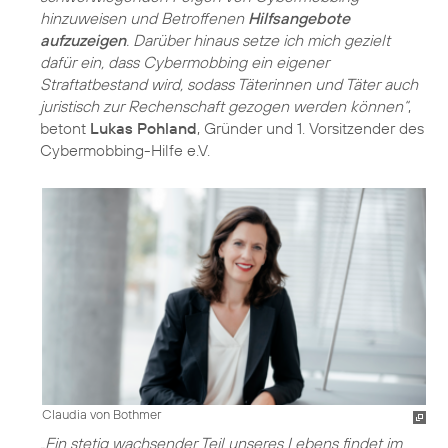
hinzuweisen und Betroffenen
Hilfsangebote
aufzuzeigen
. Darüber hinaus setze ich mich gezielt
dafür ein, dass Cybermobbing ein eigener
Straftatbestand wird, sodass Täterinnen und Täter auch
juristisch zur Rechenschaft gezogen werden können“
,
betont
Lukas Pohland
, Gründer und 1. Vorsitzender des
Cybermobbing-Hilfe e.V.
Claudia von Bothmer
„Ein stetig wachsender Teil unseres Lebens findet im