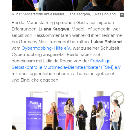
v.l.n.r.: Moderatorin Antje Kießler, Lijana Kaggwa, Lukas Pohland
Bei der Veranstaltung sprechen Gäste aus eigenen
Erfahrungen.
Lijana Kaggwa
, Model, Influencerin, war
selbst von Hasskommentaren während ihrer Teilnahme
bei Germany Next Topmodel betroffen.
Lukas Pohland
vom
Cybermobbing-Hilfe e.V.
, war zu seiner Schulzeit
Cybermobbing ausgesetzt. Beide haben sich
gemeinsam mit Lidia de Reese von der
Freiwillige
Selbstkontrolle Multimedia-Diensteanbieter (FSM) e.V.
mit den Jugendlichen über das Thema ausgetauscht
und Einblicke gegeben.