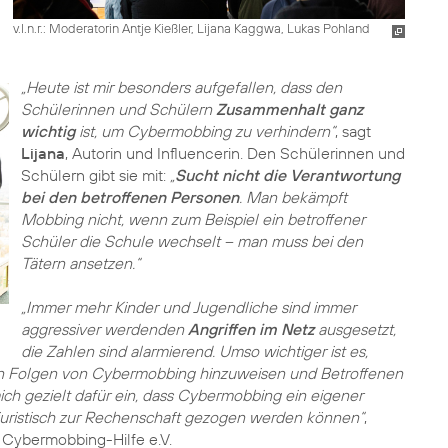
v.l.n.r.: Moderatorin Antje Kießler, Lijana Kaggwa, Lukas Pohland
„Heute ist mir besonders aufgefallen, dass den
Schülerinnen und Schülern
Zusammenhalt ganz
wichtig
ist, um Cybermobbing zu verhindern“
, sagt
Lijana
, Autorin und Influencerin. Den Schülerinnen und
Schülern gibt sie mit:
„
Sucht nicht die Verantwortung
bei den betroffenen Personen
. Man bekämpft
Mobbing nicht, wenn zum Beispiel ein betroffener
Schüler die Schule wechselt – man muss bei den
Tätern ansetzen.“
„Immer mehr Kinder und Jugendliche sind immer
aggressiver werdenden
Angriffen im Netz
ausgesetzt,
die Zahlen sind alarmierend. Umso wichtiger ist es,
en Folgen von Cybermobbing hinzuweisen und Betroffenen
mich gezielt dafür ein, dass Cybermobbing ein eigener
 juristisch zur Rechenschaft gezogen werden können“
,
s Cybermobbing-Hilfe e.V.