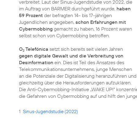
verbreitet. Laut der Sinus-Jugendstudie von 2022, die
im Auftrag von BARMER durchgeführt wurde,
haben
59 Prozent
der befragten 14- bis 17-jährigen
Jugendlichen angegeben,
schon Erfahrungen mit
Cybermobbing
gemacht zu haben, 16 Prozent waren
selbst schon von Cybermobbing betroffen.
O
Telefónica
setzt sich bereits seit vielen Jahren
2
gegen digitale Gewalt und die Verbreitung von
Desinformation
ein. Dies ist Teil des Ansatzes des
Telekommunikations­unternehmens, junge Menschen
an die Potenziale der Digitalisierung heranzuführen und
gleichzeitig über die Herausforderungen aufzuklären.
Die Anti-Cybermobbing-Initiative „WAKE UP!“ konzentriert
die Gefahren von Cybermobbing auf und hilft den jung
1
Sinus-Jugendstudie (2022)