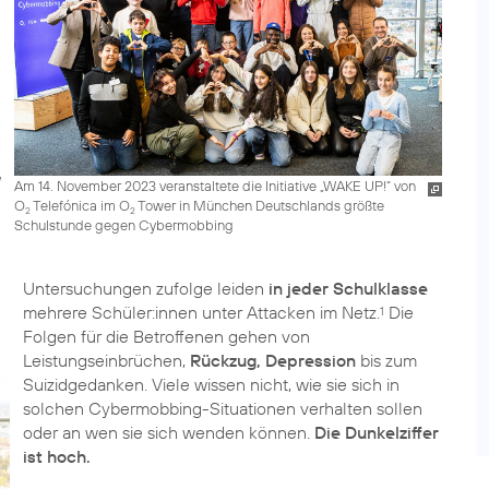
Am 14. November 2023 veranstaltete die Initiative „WAKE UP!“ von
O
Telefónica im O
Tower in München Deutschlands größte
2
2
Schulstunde gegen Cybermobbing
Untersuchungen zufolge leiden
in jeder Schulklasse
mehrere Schüler:innen unter Attacken im Netz.
Die
1
Folgen für die Betroffenen gehen von
Leistungseinbrüchen,
Rückzug, Depression
bis zum
Suizidgedanken. Viele wissen nicht, wie sie sich in
solchen Cybermobbing-Situationen verhalten sollen
oder an wen sie sich wenden können.
Die Dunkelziffer
ist hoch.