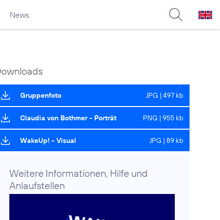
News
Downloads
Gruppenfoto
JPG | 497 kb
Claudia von Bothmer - Porträt
PNG | 955 kb
WakeUp! - Visual
JPG | 89 kb
Weitere Informationen, Hilfe und
Anlaufstellen