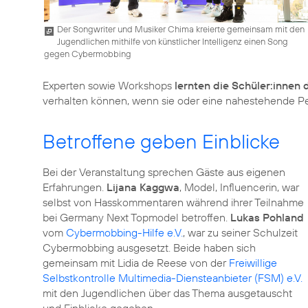
Der Songwriter und Musiker Chima kreierte gemeinsam mit den
Jugendlichen mithilfe von künstlicher Intelligenz einen Song
gegen Cybermobbing
Experten sowie Workshops
lernten die Schüler:innen
verhalten können, wenn sie oder eine nahestehende Per
Betroffene geben Einblicke
Bei der Veranstaltung sprechen Gäste aus eigenen
Erfahrungen.
Lijana Kaggwa
, Model, Influencerin, war
selbst von Hasskommentaren während ihrer Teilnahme
bei Germany Next Topmodel betroffen.
Lukas Pohland
vom
Cybermobbing-Hilfe e.V.
, war zu seiner Schulzeit
Cybermobbing ausgesetzt. Beide haben sich
gemeinsam mit Lidia de Reese von der
Freiwillige
Selbstkontrolle Multimedia-Diensteanbieter (FSM) e.V.
mit den Jugendlichen über das Thema ausgetauscht
und Einblicke gegeben.