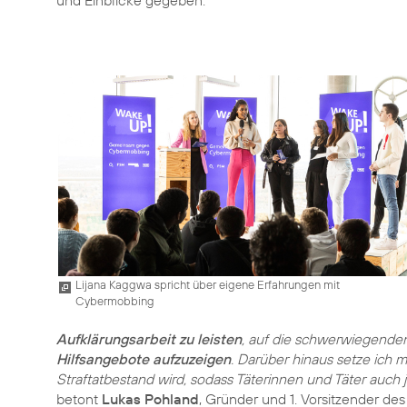
Lijana Kaggwa spricht über eigene Erfahrungen mit
Cybermobbing
Aufklärungsarbeit zu leisten
, auf die schwerwiegend
Hilfsangebote aufzuzeigen
. Darüber hinaus setze ich 
Straftatbestand wird, sodass Täterinnen und Täter auch
betont
Lukas Pohland
, Gründer und 1. Vorsitzender de