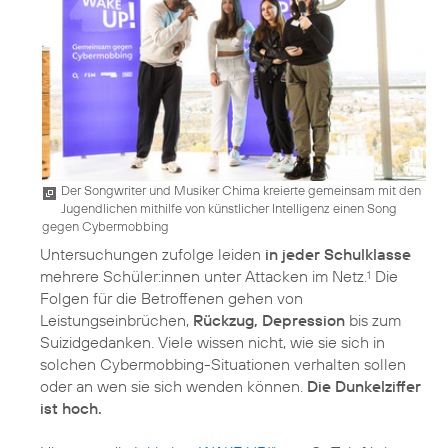
Der Songwriter und Musiker Chima kreierte gemeinsam mit den
Jugendlichen mithilfe von künstlicher Intelligenz einen Song
gegen Cybermobbing
Untersuchungen zufolge leiden
in jeder Schulklasse
mehrere Schüler:innen unter Attacken im Netz.
Die
1
Folgen für die Betroffenen gehen von
Leistungseinbrüchen,
Rückzug, Depression
bis zum
Suizidgedanken. Viele wissen nicht, wie sie sich in
solchen Cybermobbing-Situationen verhalten sollen
oder an wen sie sich wenden können.
Die Dunkelziffer
ist hoch.