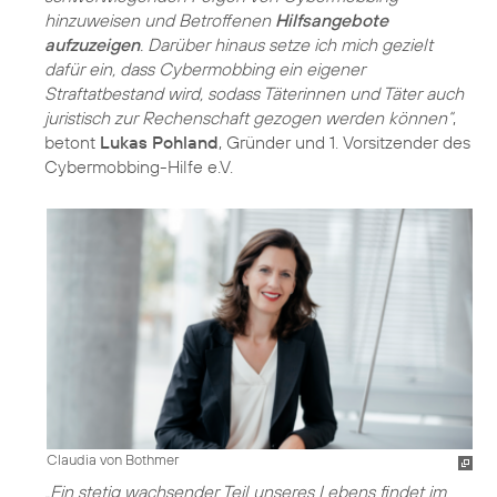
hinzuweisen und Betroffenen
Hilfsangebote
aufzuzeigen
. Darüber hinaus setze ich mich gezielt
dafür ein, dass Cybermobbing ein eigener
Straftatbestand wird, sodass Täterinnen und Täter auch
juristisch zur Rechenschaft gezogen werden können“
,
betont
Lukas Pohland
, Gründer und 1. Vorsitzender des
Cybermobbing-Hilfe e.V.
Claudia von Bothmer
„Ein stetig wachsender Teil unseres Lebens findet im