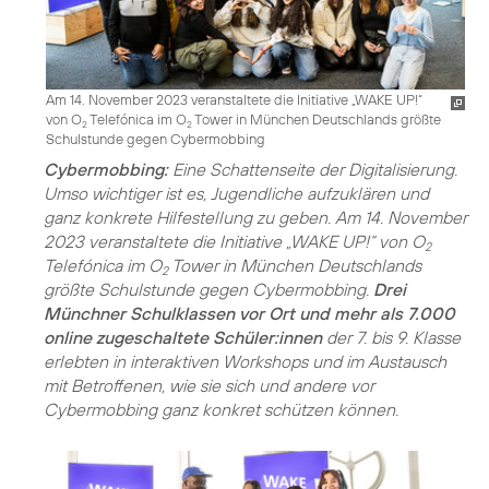
Am 14. November 2023 veranstaltete die Initiative „WAKE UP!“
von O
Telefónica im O
Tower in München Deutschlands größte
2
2
Schulstunde gegen Cybermobbing
Cybermobbing:
Eine Schattenseite der Digitalisierung.
Umso wichtiger ist es, Jugendliche aufzuklären und
ganz konkrete Hilfestellung zu geben. Am 14. November
2023 veranstaltete die Initiative „WAKE UP!“ von O
2
Telefónica im O
Tower in München Deutschlands
2
größte Schulstunde gegen Cybermobbing.
Drei
Münchner Schulklassen vor Ort und mehr als 7.000
online zugeschaltete Schüler:innen
der 7. bis 9. Klasse
erlebten in interaktiven Workshops und im Austausch
mit Betroffenen, wie sie sich und andere vor
Cybermobbing ganz konkret schützen können.