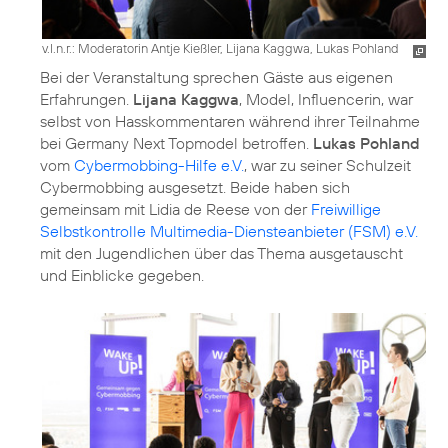
v.l.n.r.: Moderatorin Antje Kießler, Lijana Kaggwa, Lukas Pohland
Bei der Veranstaltung sprechen Gäste aus eigenen
Erfahrungen.
Lijana Kaggwa
, Model, Influencerin, war
selbst von Hasskommentaren während ihrer Teilnahme
bei Germany Next Topmodel betroffen.
Lukas Pohland
vom
Cybermobbing-Hilfe e.V.
, war zu seiner Schulzeit
Cybermobbing ausgesetzt. Beide haben sich
gemeinsam mit Lidia de Reese von der
Freiwillige
Selbstkontrolle Multimedia-Diensteanbieter (FSM) e.V.
mit den Jugendlichen über das Thema ausgetauscht
und Einblicke gegeben.