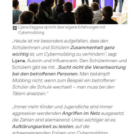
Lijana Kaggwa spricht über eigene Erfahrungen mit
Cybermobbing
„Heute ist mir besonders aufgefallen, dass den
Schülerinnen und Schülern
Zusammenhalt ganz
wichtig
ist, um Cybermobbing zu verhindern“
, sagt
Lijana
, Autorin und Influencerin. Den Schülerinnen und
Schülern gibt sie mit:
„
Sucht nicht die Verantwortung
bei den betroffenen Personen
. Man bekämpft
Mobbing nicht, wenn zum Beispiel ein betroffener
Schüler die Schule wechselt – man muss bei den
Tätern ansetzen.“
„Immer mehr Kinder und Jugendliche sind immer
aggressiver werdenden
Angriffen im Netz
ausgesetzt,
die Zahlen sind alarmierend. Umso wichtiger ist es,
Aufklärungsarbeit zu leisten
, auf die
schwerwiegenden Folgen von Cybermobbing