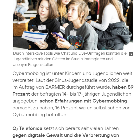
Durch interaktive Tools wie Chat und Live-Umfragen konnten die
Jugendlichen mit den Gästen im Studio interagieren und
anonym Fragen stellen
Cybermobbing ist unter Kindern und Jugendlichen weit
verbreitet. Laut der Sinus-Jugendstudie von 2022, die
im Auftrag von BARMER durchgeführt wurde,
haben 59
Prozent
der befragten 14- bis 17-jährigen Jugendlichen
angegeben,
schon Erfahrungen mit Cybermobbing
gemacht zu haben, 16 Prozent waren selbst schon von
Cybermobbing betroffen.
O
Telefónica
setzt sich bereits seit vielen Jahren
2
gegen digitale Gewalt und die Verbreitung von