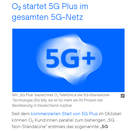
O
startet 5G Plus im
2
gesamten 5G-Netz
Mit „5G Plus“ bezeichnet O
Telefónica die 5G-Standalone-
2
Technologie (5G SA), sie ist für mehr als 90 Prozent der
Bevölkerung in Deutschland nutzbar
Seit dem
kommerziellen Start von 5G Plus
im Oktober
können O
Kund:innen parallel zum bisherigen „5G
2
Non-Standalone“ erstmals das sogenannte
„5G