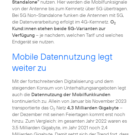
Standalone“
nutzen. Hier werden die Mobilfunksignale
von der Antenne bis zum Kernnetz über 5G übertragen.
Bei 5G Non-Standalone funken die Antennen mit 5G,
die Datenverarbeitung erfolgt im 4G-Kernnetz.
O
2
Kund:innen stehen beide 5G-Varianten zur
Verfügung
– je nachdem, welchen Tarif und welches
Endgerät sie nutzen.
Mobile Datennutzung legt
weiter zu
Mit der fortschreitenden Digitalisierung und dem
steigenden Konsum von Unterhaltungsangeboten legt
auch die
Datennutzung der Mobilfunkkunden
kontinuierlich zu. Allein von Januar bis November 2023
transportierte das O
Netz
4,3 Milliarden Gigabyte
–
2
der Dezember mit seinen Feiertagen kommt erst noch
hinzu. Zum Vergleich: im gesamten Jahr 2022 waren es
3,5 Milliarden Gigabyte, im Jahr 2021 noch 2,4
Milliarden Gigabyte. Damit setzt sich der Trend fort, dass