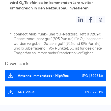
wird O
Telefónica im kommenden Jahr weiter
2
umfangreich in den Netzausbau investieren
.
*
connect Mobilfunk- und 5G-Netztest, Heft 01/2024:
Gesamtnote: „sehr gut“ (895 Punkte) für O
; insgesamt
2
wurden vergeben: 2x „sehr gut“ (926 und 895 Punkte)
und 1x „überragend“ (967 Punkte). 5G ist für geeignete
Endgeräte an immer mehr Standorten verfügbar.
Downloads
Antenne Immenstadt - HighRes
JPG | 3558 kb
5G+ Visual
JPG | 661 kb