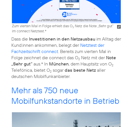
Zum vierten Mal in Folge erhielt das O
Netz die Note „Sehr gut“
2
im connect Netztest.*
Dass die
Investitionen in den Netzausbau
im Alltag der
Kund:innen ankommen, belegt der
Netztest der
Fachzeitschrift connect
. Bereits zum vierten Mal in
Folge zeichnet die connect das O
Netz mit der
Note
2
„Sehr gut“
aus.* In
München
, dem Hauptsitz von O
2
Telefónica, bietet O
sogar
das beste Netz
aller
2
deutschen Mobilfunkanbieter.
Mehr als 750 neue
Mobilfunkstandorte in Betrieb