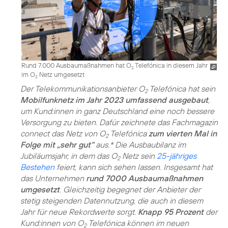
Rund 7.000 Ausbaumaßnahmen hat O
Telefónica in diesem Jahr
2
im O
Netz umgesetzt
2
Der Telekommunikationsanbieter O
Telefónica hat sein
2
Mobilfunknetz im Jahr 2023 umfassend ausgebaut
,
um Kund:innen in ganz Deutschland eine noch bessere
Versorgung zu bieten. Dafür zeichnete das Fachmagazin
connect das Netz von O
Telefónica
zum vierten Mal in
2
Folge mit „sehr gut“
aus.* Die Ausbaubilanz im
Jubiläumsjahr, in dem das O
Netz sein
25-jähriges
2
Bestehen
feiert, kann sich sehen lassen. Insgesamt hat
das Unternehmen
rund 7000 Ausbaumaßnahmen
umgesetzt
. Gleichzeitig begegnet der Anbieter der
stetig steigenden Datennutzung, die auch in diesem
Jahr für neue Rekordwerte sorgt.
Knapp 95 Prozent
der
Kund:innen von O
Telefónica können im neuen
2