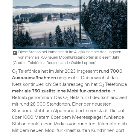
Diese Station bei Immenstadt im Allgäu ist einer der jüngsten
von mehr als 750 neuen Mobilfunkstandorten in diesem Jahr
(
Credits: Telefónica Deutschland / Quirin Leppert
)
O
Telefónica hat im Jahr 2023 insgesamt
rund 7000
2
Ausbaumaßnahmen
umgesetzt. Dabei wächst das
Netz kontinuierlich: Seit Jahresbeginn hat O
Telefónica
2
mehr als 750 zusätzliche Mobilfunkstandorte
in
Betrieb genommen. Das O
Netz funkt deutschlandweit
2
mit rund 28.000 Standorten. Einer der neuesten
Standorte steht am Alpenrand bei Immenstadt. Die auf
über 1000 Metern über dem Meeresspiegel funkende
Station deckt einen Radius von rund fünf Kilometern ab.
Mit dem neuen Mobilfunkmast surfen Kund:innen dort