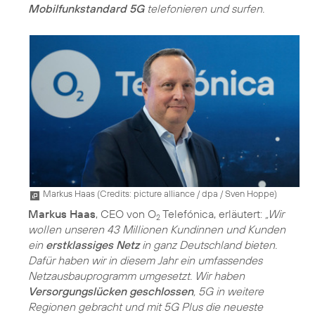
Mobilfunkstandard 5G
telefonieren und surfen.
Markus Haas (
Credits: picture alliance / dpa / Sven Hoppe
)
Markus Haas
, CEO von O
Telefónica, erläutert:
„Wir
2
wollen unseren 43 Millionen Kundinnen und Kunden
ein
erstklassiges Netz
in ganz Deutschland bieten.
Dafür haben wir in diesem Jahr ein umfassendes
Netzausbauprogramm umgesetzt. Wir haben
Versorgungslücken geschlossen
, 5G in weitere
Regionen gebracht und mit 5G Plus die neueste