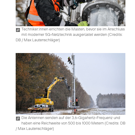
Techniker:innen errichten die Masten, bevor sie im Anschluss
mit moderner 5G-Netztechnik ausgerüstet werden (
Credits:
DB / Max Lautenschläger
)
Die Antennen senden auf der 3,6-Gigahertz-Frequenz und
haben eine Reichweite von 500 bis 1000 Metern (
Credits: DB
/ Max Lautenschläger
)