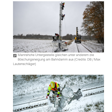
Mannshohe Untergestelle gleichen unter anderem die
Böschungsneigung am Bahndamm aus (
Credits: DB / Max
Lautenschläger
)