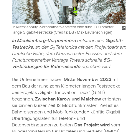
In Mecklenburg-Vorpommern entsteht eine rund 10 Kilometer
lange Gigabit-Testrecke (
Credits: DB / Max Lautenschläger
)
In Mecklenburg-Vorpommern
entsteht eine
Gigabit-
Testrecke
, an der O
Telefónica mit den Projektpartnern
2
Deutsche Bahn, dem Netzausrüster Ericsson und dem
Funkturmbetreiber Vantage Towers schnelle
5G-
Verbindungen für Bahnreisende
erproben wird.
Die Unternehmen haben
Mitte November 2023
mit
dem Bau der rund zehn Kilometer langen Teststrecke
des Projekts „Gigabit Innovation Track“ (GINT)
begonnen.
Zwischen Karow und Malchow
errichten
sie binnen kurzer Zeit 13 Mobilfunkmasten. Ziel ist es,
Bahnreisenden und Mobilfunkkunden künftig Gigabit-
Übertragungsraten für Telefon- und
Datenverbindungen zu bieten.
Das Projekt wird
vom
Bundesministerium für Digitales und Verkehr (BMDV)