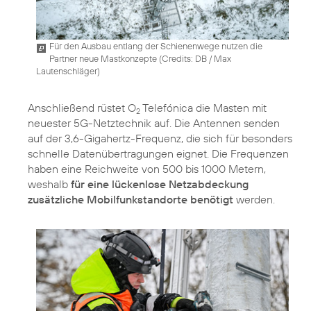
Für den Ausbau entlang der Schienenwege nutzen die
Partner neue Mastkonzepte (
Credits: DB / Max
Lautenschläger
)
Anschließend rüstet O
Telefónica die Masten mit
2
neuester 5G-Netztechnik auf. Die Antennen senden
auf der 3,6-Gigahertz-Frequenz, die sich für besonders
schnelle Datenübertragungen eignet. Die Frequenzen
haben eine Reichweite von 500 bis 1000 Metern,
weshalb
für eine lückenlose Netzabdeckung
zusätzliche Mobilfunkstandorte benötigt
werden.