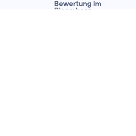
Bewertung im
Bloomberg
Gender-Equality
Index 2022
14. Januar 2022
ESG VORREITERROLLE BESTÄTIGT:
O
/ Telefónica
2
erreicht Top-
Bewertungen in
Nachhaltigkeitsratings
von Sustainalytics
und EcoVadis