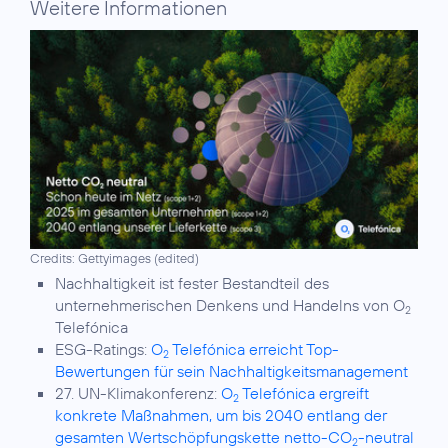
Weitere Informationen
Credits: Gettyimages (edited)
Nachhaltigkeit
ist fester Bestandteil des
unternehmerischen Denkens und Handelns von O
2
Telefónica
ESG-Ratings:
O
Telefónica erreicht Top-
2
Bewertungen für sein Nachhaltigkeitsmanagement
27. UN-Klimakonferenz:
O
Telefónica ergreift
2
konkrete Maßnahmen, um bis 2040 entlang der
gesamten Wertschöpfungskette netto-CO
-neutral
2