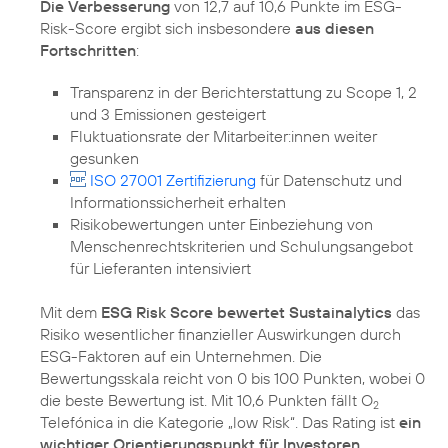
Die Verbesserung
von 12,7 auf 10,6 Punkte im ESG-
Risk-Score ergibt sich insbesondere
aus diesen
Fortschritten
Transparenz in der Berichterstattung zu Scope 1, 2
und 3 Emissionen gesteigert
Fluktuationsrate der Mitarbeiter:innen weiter
gesunken
ISO 27001 Zertifizierung
für Datenschutz und
Informationssicherheit erhalten
Risikobewertungen unter Einbeziehung von
Menschenrechtskriterien und Schulungsangebot
für Lieferanten intensiviert
Mit dem
ESG Risk Score bewertet Sustainalytics
das
Risiko wesentlicher finanzieller Auswirkungen durch
ESG-Faktoren auf ein Unternehmen. Die
Bewertungsskala reicht von 0 bis 100 Punkten, wobei 0
die beste Bewertung ist. Mit 10,6 Punkten fällt O
2
Telefónica in die Kategorie „low Risk“. Das Rating ist
ein
wichtiger Orientierungspunkt für Investoren
,