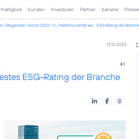
haltigkeit
Kunden
Investoren
Partner
Karriere
Presse
ws
Blogartikel
Archiv 2023
O
Telefónica erhält we... ESG-Rating der Branch
2
12.12.2023
:
 bestes ESG-Rating der Branche