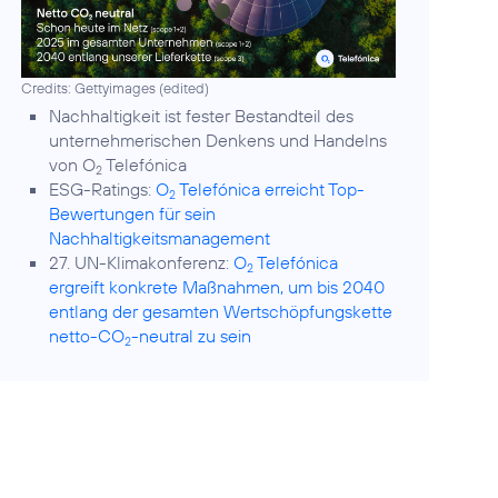
Credits: Gettyimages (edited)
Nachhaltigkeit
ist fester Bestandteil des
unternehmerischen Denkens und Handelns
von O
Telefónica
2
ESG-Ratings:
O
Telefónica erreicht Top-
2
Bewertungen für sein
Nachhaltigkeitsmanagement
27. UN-Klimakonferenz:
O
Telefónica
2
ergreift konkrete Maßnahmen, um bis 2040
entlang der gesamten Wertschöpfungskette
netto-CO
-neutral zu sein
2