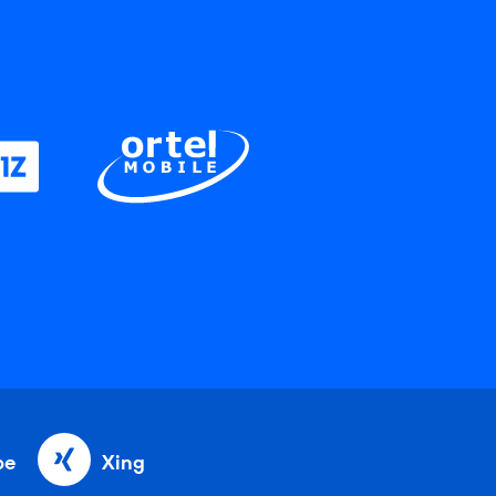
be
Xing