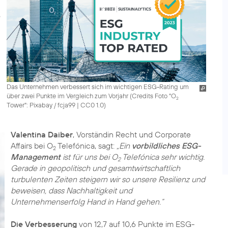
Das Unternehmen verbessert sich im wichtigen ESG-Rating um
über zwei Punkte im Vergleich zum Vorjahr (
Credits Foto "O
2
Tower": Pixabay / fcja99
|
CC0 1.0
)
Valentina Daiber
, Vorständin Recht und Corporate
Affairs bei O
Telefónica, sagt:
„Ein
vorbildliches ESG-
2
Management
ist für uns bei O
Telefónica sehr wichtig.
2
Gerade in geopolitisch und gesamtwirtschaftlich
turbulenten Zeiten steigern wir so unsere Resilienz und
beweisen, dass Nachhaltigkeit und
Unternehmenserfolg Hand in Hand gehen.“
Die Verbesserung
von 12,7 auf 10,6 Punkte im ESG-