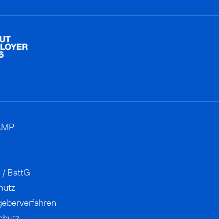
AMP
 / BattG
hutz
geberverfahren
chutz