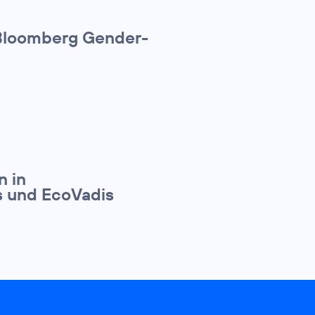
 Bloomberg Gender-
n in
cs und EcoVadis