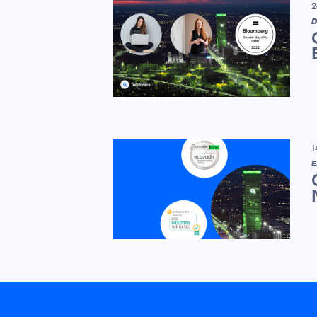
2
D
1
E