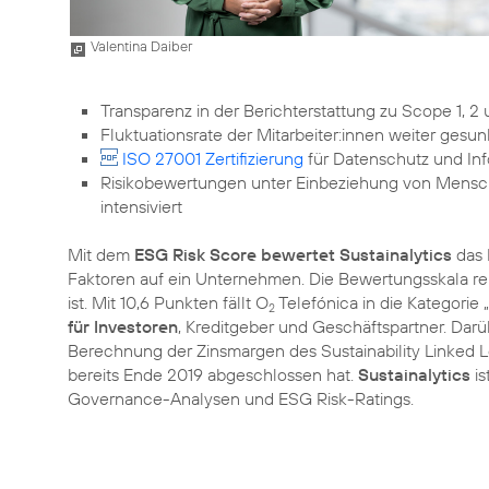
Valentina Daiber
Transparenz in der Berichterstattung zu Scope 1, 2
Fluktuationsrate der Mitarbeiter:innen weiter gesu
ISO 27001 Zertifizierung
für Datenschutz und Inf
Risikobewertungen unter Einbeziehung von Mensch
intensiviert
Mit dem
ESG Risk Score bewertet Sustainalytics
das 
Faktoren auf ein Unternehmen. Die Bewertungsskala re
ist. Mit 10,6 Punkten fällt O
Telefónica in die Kategorie „
2
für Investoren
, Kreditgeber und Geschäftspartner. Darüb
Berechnung der Zinsmargen des Sustainability Linked L
bereits Ende 2019 abgeschlossen hat.
Sustainalytics
is