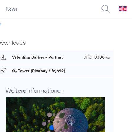
News
e
Downloads
Valentina Daiber - Portrait
JPG | 3300 kb
O
Tower (Pixabay / fcja99)
2
Weitere Informationen