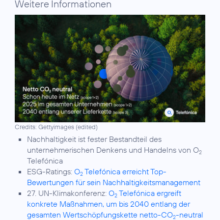
Weitere Informationen
Credits: Gettyimages (edited)
Nachhaltigkeit
ist fester Bestandteil des
unternehmerischen Denkens und Handelns von O
2
Telefónica
ESG-Ratings:
O
Telefónica erreicht Top-
2
Bewertungen für sein Nachhaltigkeitsmanagement
27. UN-Klimakonferenz:
O
Telefónica ergreift
2
konkrete Maßnahmen, um bis 2040 entlang der
gesamten Wertschöpfungskette netto-CO
-neutral
2