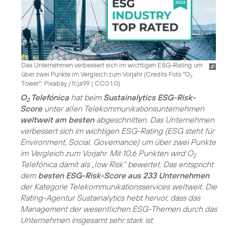
Das Unternehmen verbessert sich im wichtigen ESG-Rating um
über zwei Punkte im Vergleich zum Vorjahr (
Credits Foto "O
2
Tower": Pixabay / fcja99
|
CC0 1.0
)
O
Telefónica
hat beim
Sustainalytics ESG-Risk-
2
Score
unter allen Telekommunikationsunternehmen
weltweit am besten
abgeschnitten. Das Unternehmen
verbessert sich im wichtigen ESG-Rating (ESG steht für
Environment, Social, Governance) um über zwei Punkte
im Vergleich zum Vorjahr. Mit 10,6 Punkten wird O
2
Telefónica damit als „low Risk“ bewertet. Das entspricht
dem
besten ESG-Risk-Score aus 233 Unternehmen
der Kategorie Telekommunikationsservices weltweit. Die
Rating-Agentur Sustainalytics hebt hervor, dass das
Management der wesentlichen ESG-Themen durch das
Unternehmen insgesamt sehr stark ist.