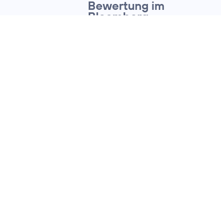
Bewertung im
Bloomberg
Gender-Equality
Index 2022
14. Januar 2022
ESG VORREITERROLLE BESTÄTIGT:
O
/ Telefónica
2
erreicht Top-
Bewertungen in
Nachhaltigkeitsratings
von Sustainalytics
und EcoVadis