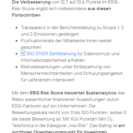
Die Verbesserung
von 12,7 auf 10,6 Punkte im ESG-
Risk-Score ergibt sich insbesondere
aus diesen
Fortschritten
Transparenz in der Berichterstattung zu Scope 1, 2
und 3 Emissionen gesteigert
Fluktuationsrate der Mitarbeiter:innen weiter
gesunken
ISO 27001 Zertifizierung
für Datenschutz und
Informationssicherheit erhalten
Risikobewertungen unter Einbeziehung von
Menschenrechtskriterien und Schulungsangebot
für Lieferanten intensiviert
Mit dem
ESG Risk Score bewertet Sustainalytics
das
Risiko wesentlicher finanzieller Auswirkungen durch
ESG-Faktoren auf ein Unternehmen. Die
Bewertungsskala reicht von 0 bis 100 Punkten, wobei 0
die beste Bewertung ist. Mit 10,6 Punkten fällt O
2
Telefónica in die Kategorie „low Risk“. Das Rating ist
ein
wichtiger Orientierungspunkt für Investoren
,