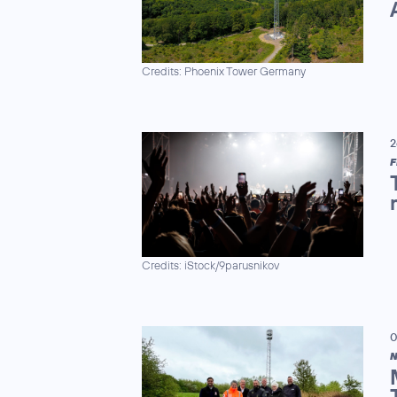
Credits: Phoenix Tower Germany
2
F
Credits: iStock/9parusnikov
0
N