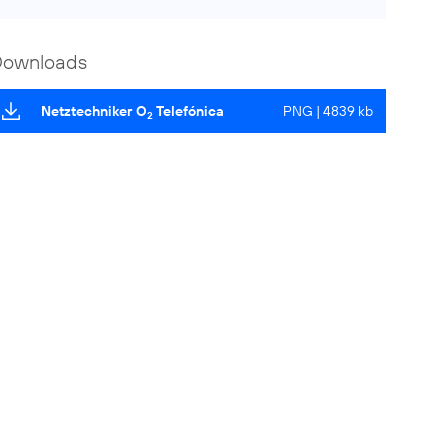
Downloads
Netztechniker O
Telefónica
PNG | 4839 kb
2