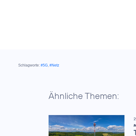
Schlagworte:
#5G
,
#Netz
Ähnliche Themen:
2
M