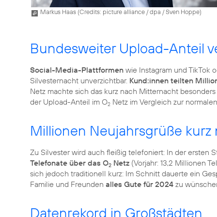
Markus Haas (
Credits: picture alliance / dpa / Sven Hoppe
)
Bundesweiter Upload-Anteil ve
Social-Media-Plattformen
wie Instagram und TikTok o
Silvesternacht unverzichtbar.
Kund:innen teilten Milli
Netz machte sich das kurz nach Mitternacht besonders
der Upload-Anteil im O
Netz im Vergleich zur normalen
2
Millionen Neujahrsgrüße kurz
Zu Silvester wird auch fleißig telefoniert: In der erst
Telefonate über das O
Netz
(Vorjahr: 13,2 Millionen T
2
sich jedoch traditionell kurz: Im Schnitt dauerte ein 
Familie und Freunden
alles Gute für 2024
zu wünsche
Datenrekord in Großstädten