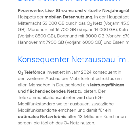
Feuerwerke, Live-Streams und virtuelle Neujahrsgrü
Hotspots der
mobilen Datennutzung
. In der Hauptstad
Mitternacht 53.000 GB durch das O
Netz (Vorjahr: 45.
2
GB), München mit 16.700 GB (Vorjahr: 14.000 GB), Köln m
(Vorjahr: 8500 GB), Dortmund mit 8000 GB (Vorjahr: 67
Hannover mit 7900 GB (Vorjahr: 6000 GB) und Essen mi
Konsequenter Netzausbau im 
O
Telefónica
investiert im Jahr 2024 konsequent in
2
den weiteren Ausbau der Mobilfunkinfrastruktur, um
allen Menschen in Deutschland ein
leistungsfähiges
und flächendeckendes Netz
zu bieten. Der
Telekommunikationsanbieter wird den 5G-
Mobilfunkstandard weiter ausbauen, zusätzliche
Mobilfunkstandorte errichten und damit für ein
optimales Netzerlebnis
aller 43 Millionen Kund:innen
sorgen, die täglich das O
2