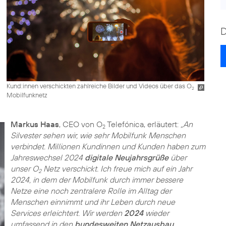
Kund:innen verschickten zahlreiche Bilder und Videos über das O
2
Mobilfunknetz
Markus Haas
, CEO von O
Telefónica, erläutert:
„An
2
Silvester sehen wir, wie sehr Mobilfunk Menschen
verbindet. Millionen Kundinnen und Kunden haben zum
Jahreswechsel 2024
digitale Neujahrsgrüße
über
unser O
Netz verschickt. Ich freue mich auf ein Jahr
2
2024, in dem der Mobilfunk durch immer bessere
Netze eine noch zentralere Rolle im Alltag der
Menschen einnimmt und ihr Leben durch neue
Services erleichtert. Wir werden
2024
wieder
umfassend in den
bundesweiten Netzausbau