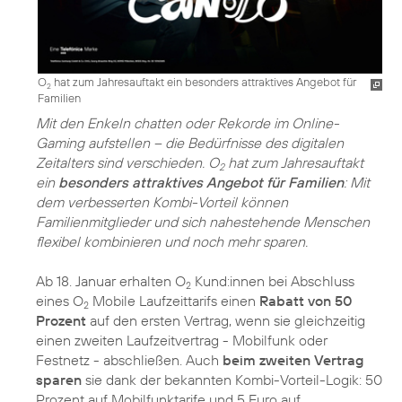
O
hat zum Jahresauftakt ein besonders attraktives Angebot für
2
Familien
Mit den Enkeln chatten oder Rekorde im Online-
Gaming aufstellen – die Bedürfnisse des digitalen
Zeitalters sind verschieden. O
hat zum Jahresauftakt
2
ein
besonders attraktives Angebot für Familien
: Mit
dem verbesserten Kombi-Vorteil können
Familienmitglieder und sich nahestehende Menschen
flexibel kombinieren und noch mehr sparen.
Ab 18. Januar erhalten O
Kund:innen bei Abschluss
2
eines O
Mobile Laufzeittarifs einen
Rabatt von 50
2
Prozent
auf den ersten Vertrag, wenn sie gleichzeitig
einen zweiten Laufzeitvertrag - Mobilfunk oder
Festnetz - abschließen. Auch
beim zweiten Vertrag
sparen
sie dank der bekannten Kombi-Vorteil-Logik: 50
Prozent auf Mobilfunktarife und 5 Euro auf