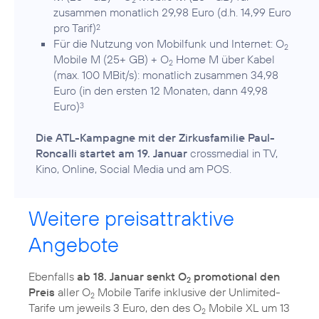
zusammen monatlich 29,98 Euro (d.h. 14,99 Euro
pro Tarif)
2
Für die Nutzung von Mobilfunk und Internet: O
2
Mobile M (25+ GB) + O
Home M über Kabel
2
(max. 100 MBit/s): monatlich zusammen 34,98
Euro (in den ersten 12 Monaten, dann 49,98
Euro)
3
Die ATL-Kampagne mit der Zirkusfamilie Paul-
Roncalli startet am 19. Januar
crossmedial in TV,
Kino, Online, Social Media und am POS.
Weitere preisattraktive
Angebote
Ebenfalls
ab 18. Januar senkt O
promotional den
2
Preis
aller O
Mobile Tarife inklusive der Unlimited-
2
Tarife um jeweils 3 Euro, den des O
Mobile XL um 13
2