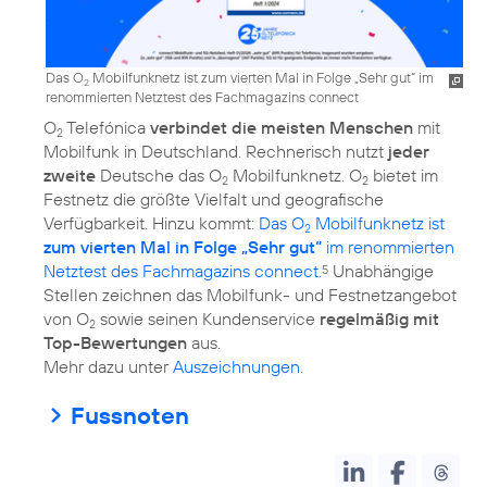
Das O
Mobilfunknetz ist zum vierten Mal in Folge „Sehr gut“ im
2
renommierten Netztest des Fachmagazins connect
O
Telefónica
verbindet die meisten Menschen
mit
2
Mobilfunk in Deutschland. Rechnerisch nutzt
jeder
zweite
Deutsche das O
Mobilfunknetz. O
bietet im
2
2
Festnetz die größte Vielfalt und geografische
Verfügbarkeit. Hinzu kommt:
Das O
Mobilfunknetz ist
2
zum vierten Mal in Folge „Sehr gut“
im renommierten
Netztest des Fachmagazins connect.
Unabhängige
5
Stellen zeichnen das Mobilfunk- und Festnetzangebot
von O
sowie seinen Kundenservice
regelmäßig mit
2
Top-Bewertungen
aus.
Mehr dazu unter
Auszeichnungen
.
Fussnoten