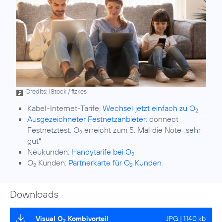
Credits: iStock / fizkes
Kabel-Internet-Tarife:
Wechsel jetzt einfach zu O
2
Ausgezeichneter Festnetzanbieter:
connect
Festnetztest: O
erreicht zum 5. Mal die Note „sehr
2
gut“
Neukunden:
Handytarife bei O
2
O
Kunden:
Partnerkarte für O
Kunden
2
2
Downloads
Visual O
Kombivorteil
JPG | 1140 kb
2