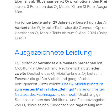
Ebenfalls
ab 18. Januar senkt O
promotional den Pre
2
jeweils 3 Euro, den des O
Mobile XL um 13 Euro. Ausge
2
Max.
Für
junge Leute unter 29 Jahren
verbessert sich das A
Variante
der O
Mobile Tarife, also die Connect-Optio
2
klassischen O
Mobile Tarifs bis zum 2. April 2024 (Beisp
2
Euro).
4
Ausgezeichnete Leistung
O
Telefónica
verbindet die meisten Menschen
mit
2
Mobilfunk in Deutschland. Rechnerisch nutzt
jeder
zweite
Deutsche das O
Mobilfunknetz. O
bietet im
2
2
Festnetz die größte Vielfalt und geografische
Verfügbarkeit. Hinzu kommt:
Das O
Mobilfunknetz ist
2
zum vierten Mal in Folge „Sehr gut“
im renommierten
Netztest des Fachmagazins connect.
Unabhängige
5
Stellen zeichnen das Mobilfunk- und Festnetzangebot
von O
sowie seinen Kundenservice
regelmäßig mit
2