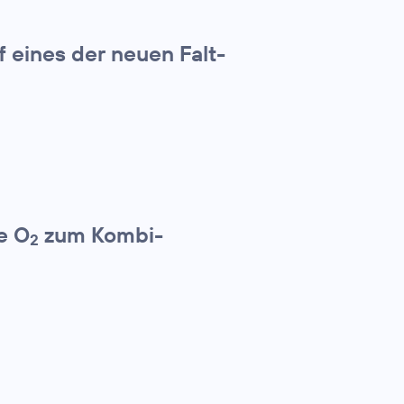
f eines der neuen Falt-
e O
zum Kombi-
2