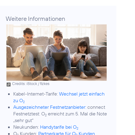
Weitere Informationen
Credits: iStock / fizkes
Kabel-Internet-Tarife:
Wechsel jetzt einfach
zu O
2
Ausgezeichneter Festnetzanbieter:
connect
Festnetztest: O
erreicht zum 5. Mal die Note
2
„sehr gut“
Neukunden:
Handytarife bei O
2
O
Kunden:
Partnerkarte für O
Kunden