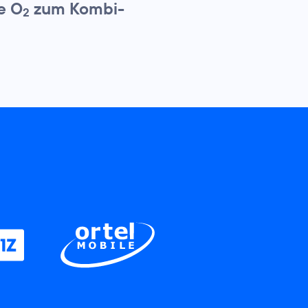
e O
zum Kombi-
2