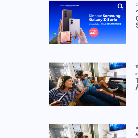
2
Z
1
„
1
M