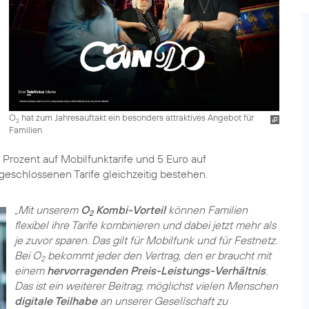
O
hat zum Jahresauftakt ein besonders attraktives Angebot für
2
Familien
Prozent auf Mobilfunktarife und 5 Euro auf
geschlossenen Tarife gleichzeitig bestehen.
„Mit unserem
O
Kombi-Vorteil
können Familien
2
flexibel ihre Tarife kombinieren und dabei jetzt mehr als
je zuvor sparen. Das gilt für Mobilfunk und für Festnetz.
Bei O
bekommt jeder den Vertrag, den er braucht mit
2
einem
hervorragenden Preis-Leistungs-Verhältnis
.
Das ist ein weiterer Beitrag, möglichst vielen Menschen
digitale Teilhabe
an unserer Gesellschaft zu