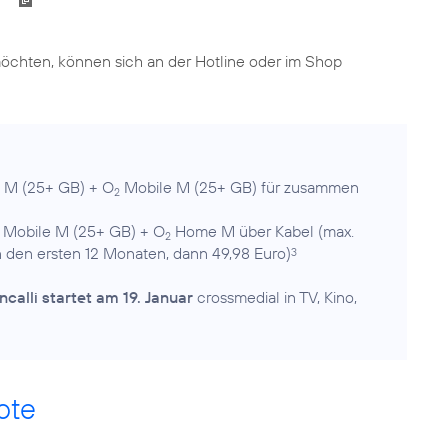
öchten, können sich an der Hotline oder im Shop
 M (25+ GB) + O
Mobile M (25+ GB) für zusammen
2
Mobile M (25+ GB) + O
Home M über Kabel (max.
2
n den ersten 12 Monaten, dann 49,98 Euro)
3
calli startet am 19. Januar
crossmedial in TV, Kino,
ote