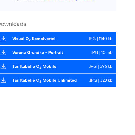
2
2
Downloads
Visual O
Kombivorteil
JPG | 1140 kb
2
Verena Grundke - Portrait
JPG | 10 mb
Tariftabelle O
Mobile
JPG | 596 kb
2
Tariftabelle O
Mobile Unlimited
JPG | 328 kb
2