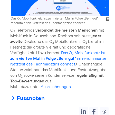
Das O
Mobilfunknetz ist zum vierten Mal in Folge „Sehr gut“ im
2
renommierten Netztest des Fachmagazins connect
O
Telefónica
verbindet die meisten Menschen
mit
2
Mobilfunk in Deutschland. Rechnerisch nutzt
jeder
zweite
Deutsche das O
Mobilfunknetz. O
bietet im
2
2
Festnetz die größte Vielfalt und geografische
Verfügbarkeit. Hinzu kommt:
Das O
Mobilfunknetz ist
2
zum vierten Mal in Folge „Sehr gut“
im renommierten
Netztest des Fachmagazins connect.
Unabhängige
5
Stellen zeichnen das Mobilfunk- und Festnetzangebot
von O
sowie seinen Kundenservice
regelmäßig mit
2
Top-Bewertungen
aus.
Mehr dazu unter
Auszeichnungen
.
Fussnoten