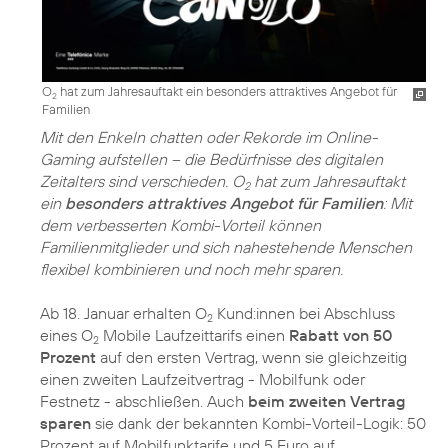
O
hat zum Jahresauftakt ein besonders attraktives Angebot für
2
Familien
Mit den Enkeln chatten oder Rekorde im Online-
Gaming aufstellen – die Bedürfnisse des digitalen
Zeitalters sind verschieden. O
hat zum Jahresauftakt
2
ein
besonders attraktives Angebot für Familien
: Mit
dem verbesserten Kombi-Vorteil können
Familienmitglieder und sich nahestehende Menschen
flexibel kombinieren und noch mehr sparen.
Ab 18. Januar erhalten O
Kund:innen bei Abschluss
2
eines O
Mobile Laufzeittarifs einen
Rabatt von 50
2
Prozent
auf den ersten Vertrag, wenn sie gleichzeitig
einen zweiten Laufzeitvertrag - Mobilfunk oder
Festnetz - abschließen. Auch
beim zweiten Vertrag
sparen
sie dank der bekannten Kombi-Vorteil-Logik: 50
Prozent auf Mobilfunktarife und 5 Euro auf