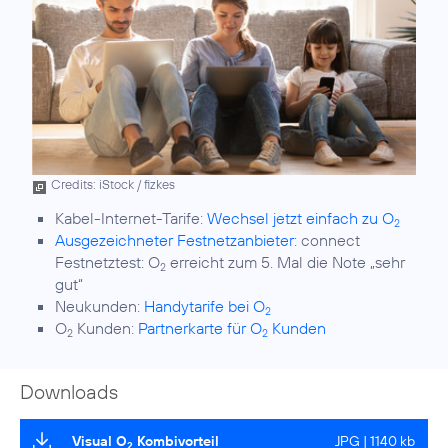
Credits: iStock / fizkes
Kabel-Internet-Tarife:
Wechsel jetzt einfach zu O
2
Ausgezeichneter Festnetzanbieter:
connect
Festnetztest: O
erreicht zum 5. Mal die Note „sehr
2
gut“
Neukunden:
Handytarife bei O
2
O
Kunden:
Partnerkarte für O
Kunden
2
2
Downloads
Visual O
Kombivorteil
JPG | 1140 kb
2