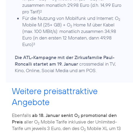
zusammen monatlich 29,98 Euro (d.h. 14,99 Euro
pro Tarif)
2
Für die Nutzung von Mobilfunk und Internet: O
2
Mobile M (25+ GB) + O
Home M über Kabel
2
(max. 100 MBit/s): monatlich zusammen 34,98
Euro (in den ersten 12 Monaten, dann 49,98
Euro)
3
Die ATL-Kampagne mit der Zirkusfamilie Paul-
Roncalli startet am 19. Januar
crossmedial in TV,
Kino, Online, Social Media und am POS.
Weitere preisattraktive
Angebote
Ebenfalls
ab 18. Januar senkt O
promotional den
2
Preis
aller O
Mobile Tarife inklusive der Unlimited-
2
Tarife um jeweils 3 Euro, den des O
Mobile XL um 13
2