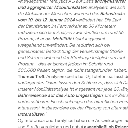
Analysepartner Teralytics AG auf Basis
anonymisierter
und aggregierter Mobilfunkdaten
analysiert, wie sich
die Mobilität der Menschen während des
Bahnstreiks
vom 10. bis 12. Januar 2024
verändert hat. Die Zahl
der Bahnfahrten im Fernverkehr ab 30 Kilometern
reduzierte sich laut Analyse zwar deutlich um rund 56
Prozent, aber die
Mobilität
bleibt insgesamt
weitgehend unverändert. Sie reduziert sich bei
gemeinsamer Betrachtung der Verkehrsträger Straße
und Schiene während der Streiktage lediglich um fünf
Prozent – dies entspricht jedoch im Schnitt rund
500.000 Reisen täglich, die nicht stattgefunden haben.
Thomas Treß
, Analyseexperte bei O
Telefónica, fasst 
2
vorliegenden Daten lassen den Schluss zu, dass sich 
unserer Mobilitätsanalyse ist insgesamt nur jede 20. län
Bahnreisende auf das Auto umgestiegen
, um ihr Ziel
vorhersehbaren Einschränkungen des öffentlichen Person
interessant. Insbesondere bei der Planung von alterna
unterstützen
.“
O
Telefónica und Teralytics haben die Auswirkungen au
2
und Straße verglichen und dabei
ausschließlich Reise