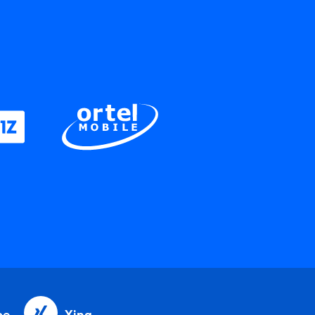
be
Xing