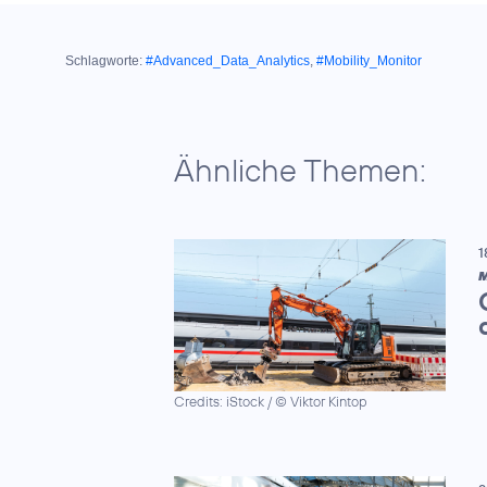
Schlagworte:
#Advanced_Data_Analytics
,
#Mobility_Monitor
Ähnliche Themen:
1
M
Credits: iStock / © Viktor Kintop