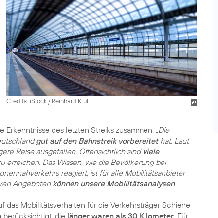
Credits: iStock / Reinhard Krull
die Erkenntnisse des letzten Streiks zusammen:
„Die
Deutschland
gut auf den Bahnstreik vorbereitet
hat. Laut
gere Reise ausgefallen. Offensichtlich sind
viele
 zu erreichen. Das Wissen, wie die Bevölkerung bei
ennahverkehrs reagiert, ist für alle Mobilitätsanbieter
tiven Angeboten
können unsere Mobilitätsanalysen
f das Mobilitätsverhalten für die Verkehrsträger Schiene
n
berücksichtigt, die
länger waren als 30 Kilometer
. Für