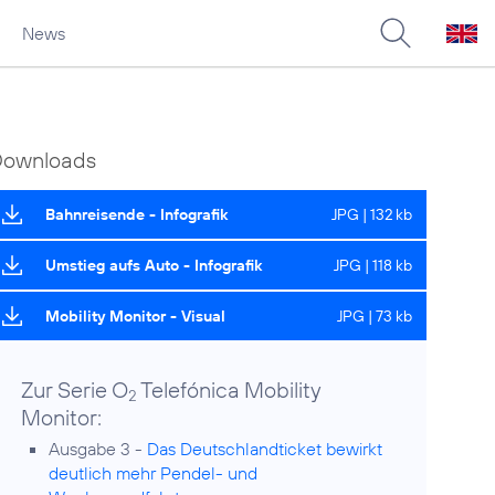
News
Downloads
Bahnreisende - Infografik
JPG | 132 kb
Umstieg aufs Auto - Infografik
JPG | 118 kb
Mobility Monitor - Visual
JPG | 73 kb
Zur Serie O
Telefónica Mobility
2
Monitor:
Ausgabe 3 -
Das Deutschlandticket bewirkt
deutlich mehr Pendel- und