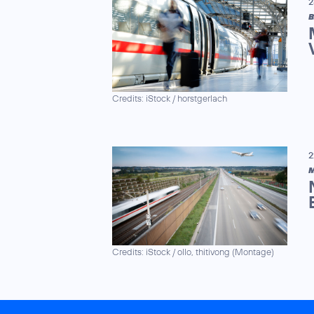
2
B
Credits: iStock / horstgerlach
2
M
Credits: iStock / ollo, thitivong (Montage)