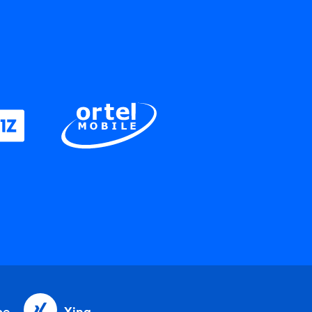
be
Xing