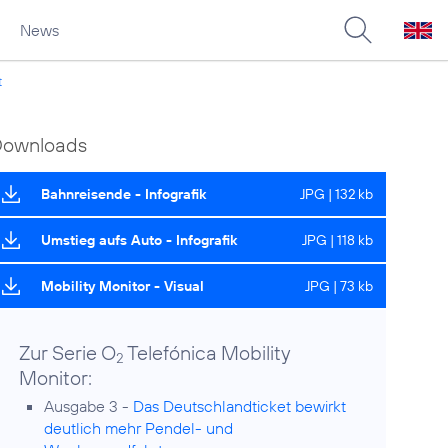
News
t
Downloads
Bahnreisende - Infografik
JPG | 132 kb
Umstieg aufs Auto - Infografik
JPG | 118 kb
Mobility Monitor - Visual
JPG | 73 kb
Zur Serie O
Telefónica Mobility
2
Monitor:
Ausgabe 3 -
Das Deutschlandticket bewirkt
deutlich mehr Pendel- und