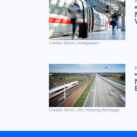
2
B
Credits: iStock / horstgerlach
2
M
Credits: iStock / ollo, thitivong (Montage)