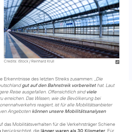
Credits: iStock / Reinhard Krull
die Erkenntnisse des letzten Streiks zusammen:
„Die
Deutschland
gut auf den Bahnstreik vorbereitet
hat. Laut
gere Reise ausgefallen. Offensichtlich sind
viele
 zu erreichen. Das Wissen, wie die Bevölkerung bei
ennahverkehrs reagiert, ist für alle Mobilitätsanbieter
tiven Angeboten
können unsere Mobilitätsanalysen
f das Mobilitätsverhalten für die Verkehrsträger Schiene
n
berücksichtigt, die
länger waren als 30 Kilometer
. Für