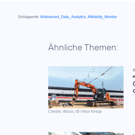
Schlagworte:
#Advanced_Data_Analytics
,
#Mobility_Monitor
Ähnliche Themen:
1
M
Credits: iStock / © Viktor Kintop