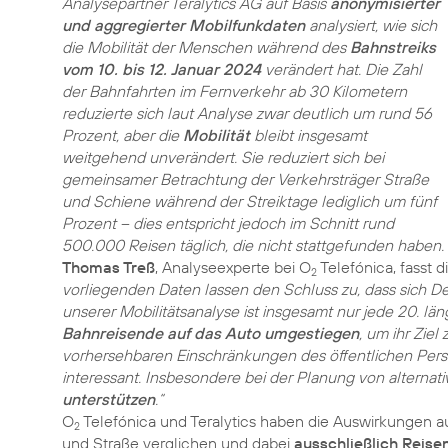
Analysepartner Teralytics AG auf Basis
anonymisierter
und aggregierter Mobilfunkdaten
analysiert, wie sich
die Mobilität der Menschen während des
Bahnstreiks
vom 10. bis 12. Januar 2024
verändert hat. Die Zahl
der Bahnfahrten im Fernverkehr ab 30 Kilometern
reduzierte sich laut Analyse zwar deutlich um rund 56
Prozent, aber die
Mobilität
bleibt insgesamt
weitgehend unverändert. Sie reduziert sich bei
gemeinsamer Betrachtung der Verkehrsträger Straße
und Schiene während der Streiktage lediglich um fünf
Prozent – dies entspricht jedoch im Schnitt rund
500.000 Reisen täglich, die nicht stattgefunden haben.
Thomas Treß
, Analyseexperte bei O
Telefónica, fasst 
2
vorliegenden Daten lassen den Schluss zu, dass sich 
unserer Mobilitätsanalyse ist insgesamt nur jede 20. län
Bahnreisende auf das Auto umgestiegen
, um ihr Ziel
vorhersehbaren Einschränkungen des öffentlichen Person
interessant. Insbesondere bei der Planung von alterna
unterstützen
.“
O
Telefónica und Teralytics haben die Auswirkungen au
2
und Straße verglichen und dabei
ausschließlich Reise