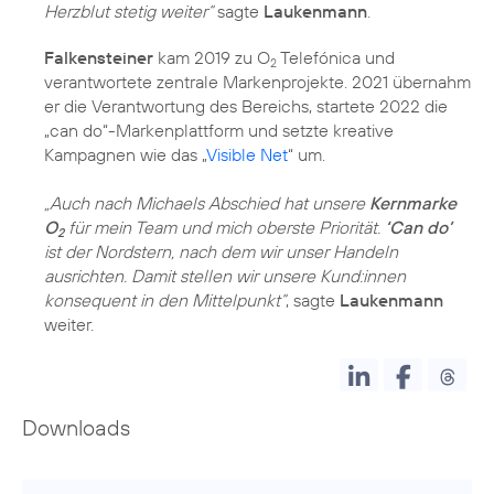
Herzblut stetig weiter“
sagte
Laukenmann
.
Falkensteiner
kam
2019 zu O
Telefónica
und
2
verantwortete zentrale Markenprojekte. 2021 übernahm
er die Verantwortung des Bereichs, startete 2022 die
„can do“-Markenplattform und setzte kreative
Kampagnen wie das „
Visible Net
“ um.
„Auch nach Michaels Abschied hat unsere
Kernmarke
O
für mein Team und mich oberste Priorität.
‘Can do’
2
ist der Nordstern, nach dem wir unser Handeln
ausrichten. Damit stellen wir unsere Kund:innen
konsequent in den Mittelpunkt“
, sagte
Laukenmann
weiter.
Downloads