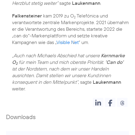
Herzblut stetig weiter“
sagte
Laukenmann
.
Falkensteiner
kam
2019 zu O
Telefónica
und
2
verantwortete zentrale Markenprojekte. 2021 übernahm
er die Verantwortung des Bereichs, startete 2022 die
„can do“-Markenplattform und setzte kreative
Kampagnen wie das „
Visible Net
“ um.
„Auch nach Michaels Abschied hat unsere
Kernmarke
O
für mein Team und mich oberste Priorität.
‘Can do’
2
ist der Nordstern, nach dem wir unser Handeln
ausrichten. Damit stellen wir unsere Kund:innen
konsequent in den Mittelpunkt“
, sagte
Laukenmann
weiter.
Downloads