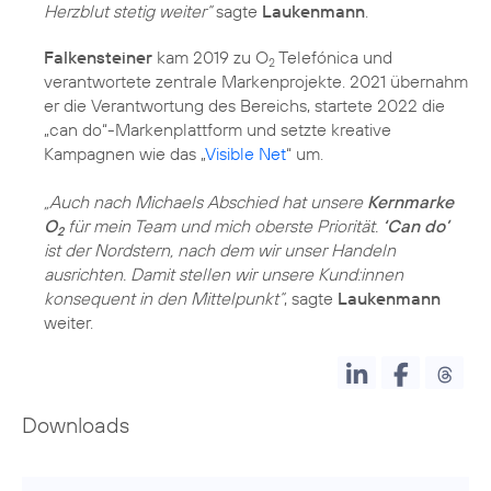
Herzblut stetig weiter“
sagte
Laukenmann
.
Falkensteiner
kam
2019 zu O
Telefónica
und
2
verantwortete zentrale Markenprojekte. 2021 übernahm
er die Verantwortung des Bereichs, startete 2022 die
„can do“-Markenplattform und setzte kreative
Kampagnen wie das „
Visible Net
“ um.
„Auch nach Michaels Abschied hat unsere
Kernmarke
O
für mein Team und mich oberste Priorität.
‘Can do’
2
ist der Nordstern, nach dem wir unser Handeln
ausrichten. Damit stellen wir unsere Kund:innen
konsequent in den Mittelpunkt“
, sagte
Laukenmann
weiter.
Downloads